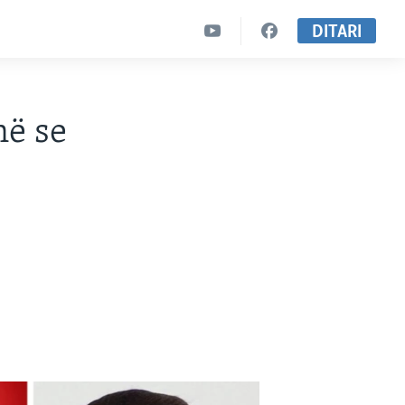
DITARI
në se