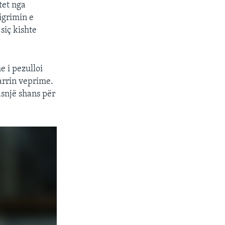
tet nga
igrimin e
siç kishte
e i pezulloi
arrin veprime.
asnjë shans për