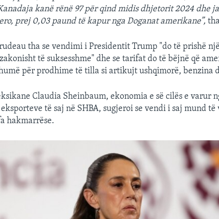
 Kanadaja kanë rënë 97 për qind midis dhjetorit 2024 dhe j
 zero, prej 0,03 paund të kapur nga Doganat amerikane”,
tha
rudeau tha se vendimi i Presidentit Trump "do të prishë n
ëzakonisht të suksesshme" dhe se tarifat do të bëjnë që ame
umë për prodhime të tilla si artikujt ushqimorë, benzina 
ksikane Claudia Sheinbaum, ekonomia e së cilës e varur ng
eksporteve të saj në SHBA, sugjeroi se vendi i saj mund të
ifa hakmarrëse.