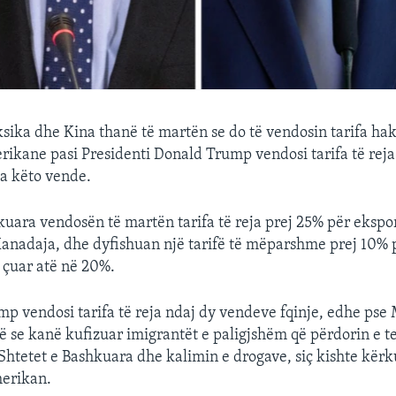
ika dhe Kina thanë të martën se do të vendosin tarifa ha
ikane pasi Presidenti Donald Trump vendosi tarifa të reja
a këto vende.
kuara vendosën të martën tarifa të reja prej 25% për ekspo
nadaja, dhe dyfishuan një tarifë të mëparshme prej 10% 
 çuar atë në 20%.
mp vendosi tarifa të reja ndaj dy vendeve fqinje, edhe pse
 se kanë kufizuar imigrantët e paligjshëm që përdorin e ter
 Shtetet e Bashkuara dhe kalimin e drogave, siç kishte kër
erikan.