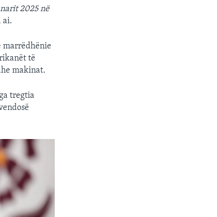
anarit 2025 në
 ai.
jë marrëdhënie
rikanët të
dhe makinat.
a tregtia
 vendosë