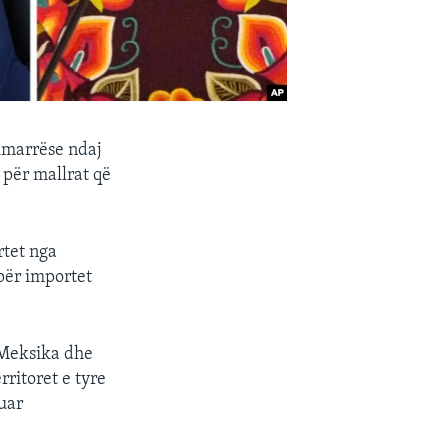
kmarrëse ndaj
 për mallrat që
rtet nga
për importet
 Meksika dhe
ritoret e tyre
kuar