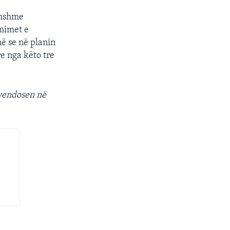
ohshme
mimet e
ë se në planin
re nga këto tre
vendosen në