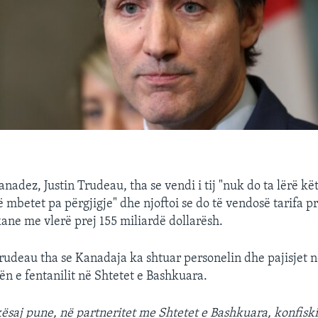
nadez, Justin Trudeau, tha se vendi i tij "nuk do ta lërë k
ë mbetet pa përgjigje" dhe njoftoi se do të vendosë tarifa p
ane me vlerë prej 155 miliardë dollarësh.
rudeau tha se Kanadaja ka shtuar personelin dhe pajisjet në
ën e fentanilit në Shtetet e Bashkuara.
kësaj pune, në partneritet me Shtetet e Bashkuara, konfisk