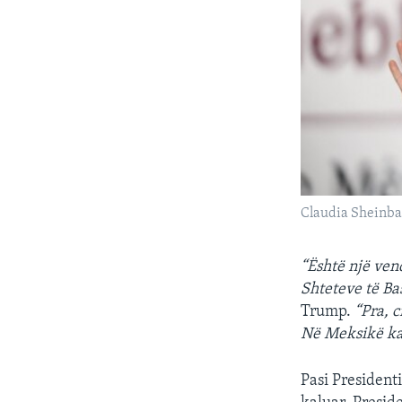
Claudia Sheinb
“Është një ven
Shteteve të B
Trump.
“Pra, c
Në Meksikë ka 
Pasi President