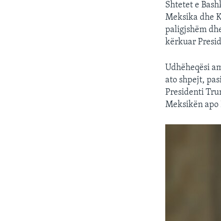
Shtetet e Bash
Meksika dhe Ka
paligjshëm dhe
kërkuar Presi
Udhëheqësi ame
ato shpejt, pa
Presidenti Tru
Meksikën apo 