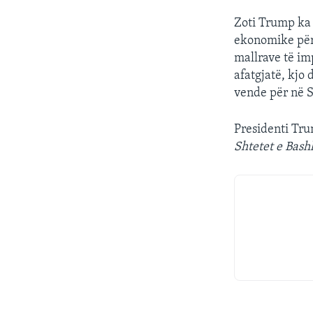
Zoti Trump ka
ekonomike për
mallrave të im
afatgjatë, kjo 
vende për në S
Presidenti Tru
Shtetet e Bash