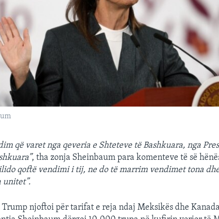
aum
dim që varet nga qeveria e Shteteve të Bashkuara, nga Pres
ashkuara”
, tha zonja Sheinbaum para komenteve të së hënës 
ilido qoftë vendimi i tij, ne do të marrim vendimet tona dhe
unitet”.
i Trump njoftoi për tarifat e reja ndaj Meksikës dhe Kanad