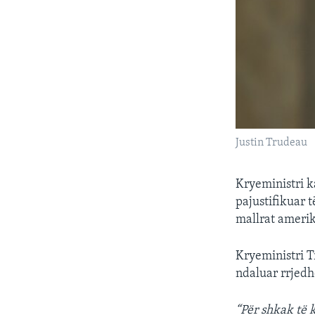
Justin Trudeau
Kryeministri ka
pajustifikuar t
mallrat amerik
Kryeministri T
ndaluar rrjedh
“Për shkak të 