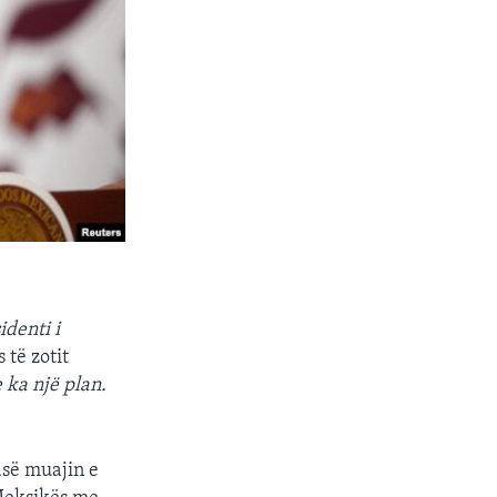
identi i
të zotit
 ka një plan.
asë muajin e