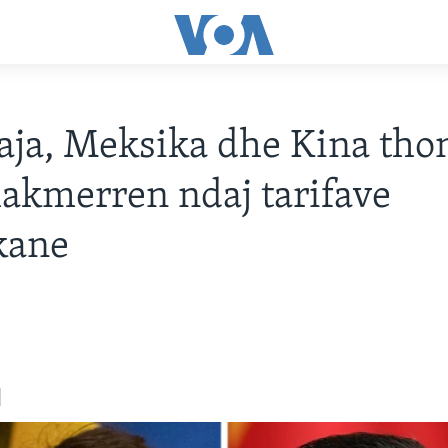
ja, Meksika dhe Kina tho
hakmerren ndaj tarifave
kane