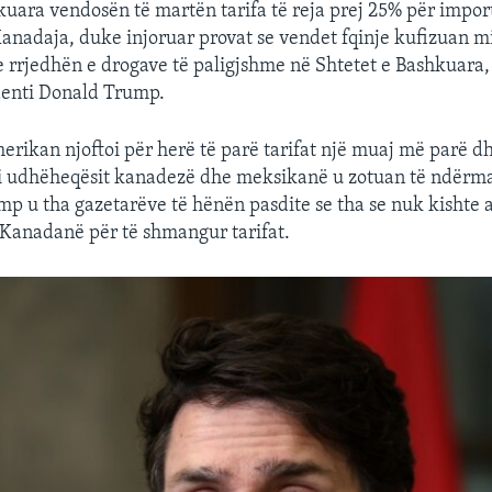
kuara vendosën të martën tarifa të reja prej 25% për impor
nadaja, duke injoruar provat se vendet fqinje kufizuan m
 rrjedhën e drogave të paligjshme në Shtetet e Bashkuara, 
denti Donald Trump.
rikan njoftoi për herë të parë tarifat një muaj më parë dh
si udhëheqësit kanadezë dhe meksikanë u zotuan të ndërm
mp u tha gazetarëve të hënën pasdite se tha se nuk kishte 
Kanadanë për të shmangur tarifat.