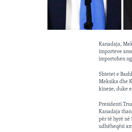
Kanadaja, Meks
importeve amer
importohen ng
Shtetet e Bash
Meksika dhe Ka
kineze, duke e
Presidenti Tru
Kanadaja thanë
për të hyrë në
udhëheqësi am