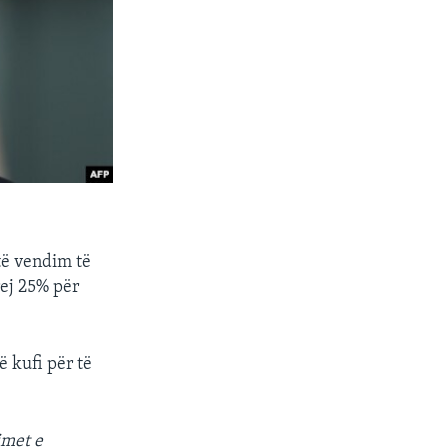
ëtë vendim të
rej 25% për
 kufi për të
imet e