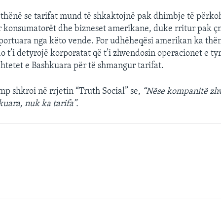
 thënë se tarifat mund të shkaktojnë pak dhimbje të përk
 konsumatorët dhe bizneset amerikane, duke rritur pak ç
portuara nga këto vende. Por udhëheqësi amerikan ka thën
do t’i detyrojë korporatat që t’i zhvendosin operacionet e ty
htetet e Bashkuara për të shmangur tarifat.
mp shkroi në rrjetin “Truth Social” se,
“Nëse kompanitë zh
kuara, nuk ka tarifa”.