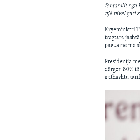
fentanilit nga
një nivel gati
Kryeministri T
tregtare jasht
paguajnë më sh
Presidentja me
dërgon 80% të 
gjithashtu tar