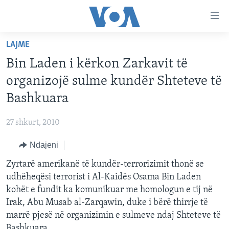
Lidhje
Kalo
në
LAJME
faqen
FAQJA KRYESORE
kryesore
Bin Laden i kërkon Zarkavit të
KATEGORITË
Kalo
organizojë sulme kundër Shteteve të
tek
DITARI
AMERIKA
Bashkuara
faqja
BALLKANI
kryesore
Learning English
27 shkurt, 2010
Kalo
EVROPA
tek
Ndajeni
FOLLOW US
BOTA
kërkimi
Zyrtarë amerikanë të kundër-terrorizimit thonë se
MJEDISI
udhëheqësi terrorist i Al-Kaidës Osama Bin Laden
KULTURË
kohët e fundit ka komunikuar me homologun e tij në
Gjuhët
Irak, Abu Musab al-Zarqawin, duke i bërë thirrje të
SHKENCË DHE TEKNOLOGJI
marrë pjesë në organizimin e sulmeve ndaj Shteteve të
SHËNDETËSI
Bashkuara.