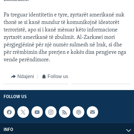
INTERVISTA
Pa treguar identitetin e tyre, zyrtarët amerikanë nuk
DITARI
thonë se si kanë mundur të komunikojnë ideatorët
terroristë, apo si i kanë mësuar këto informacione
zyrtarët amerikanë të zbulimit. Al-Zarkawi mori
përgjegjësinë për një numër sulmesh në Irak, si dhe
për rrëmbimin dhe prerjen e kokës disa pengjeve nga
vende perëndimore.
Ndajeni
Follow us
FOLLOW US
INFO