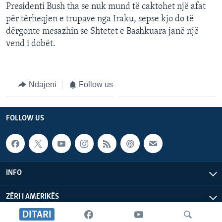
Presidenti Bush tha se nuk mund të caktohet një afat
për tërheqjen e trupave nga Iraku, sepse kjo do të
dërgonte mesazhin se Shtetet e Bashkuara janë një
vend i dobët.
Ndajeni
Follow us
FOLLOW US
INFO
ZËRI I AMERIKËS
DITARI