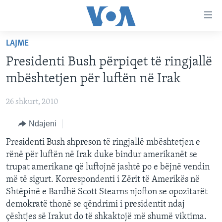
Lidhje
Kalo
në
LAJME
faqen
FAQJA KRYESORE
kryesore
Presidenti Bush përpiqet të ringjallë
KATEGORITË
Kalo
mbështetjen për luftën në Irak
tek
DITARI
AMERIKA
faqja
26 shkurt, 2010
BALLKANI
kryesore
Learning English
Kalo
Ndajeni
EVROPA
tek
FOLLOW US
Presidenti Bush shpreson të ringjallë mbështetjen e
BOTA
kërkimi
rënë për luftën në Irak duke bindur amerikanët se
MJEDISI
trupat amerikane që luftojnë jashtë po e bëjnë vendin
KULTURË
më të sigurt. Korrespondenti i Zërit të Amerikës në
Gjuhët
Shtëpinë e Bardhë Scott Stearns njofton se opozitarët
SHKENCË DHE TEKNOLOGJI
demokratë thonë se qëndrimi i presidentit ndaj
SHËNDETËSI
çështjes së Irakut do të shkaktojë më shumë viktima.