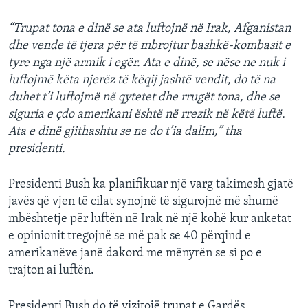
INTERVISTA
“Trupat tona e dinë se ata luftojnë në Irak, Afganistan
DITARI
dhe vende të tjera për të mbrojtur bashkë-kombasit e
tyre nga një armik i egër. Ata e dinë, se nëse ne nuk i
luftojmë këta njerëz të këqij jashtë vendit, do të na
duhet t’i luftojmë në qytetet dhe rrugët tona, dhe se
siguria e çdo amerikani është në rrezik në këtë luftë.
Ata e dinë gjithashtu se ne do t’ia dalim,” tha
presidenti.
Presidenti Bush ka planifikuar një varg takimesh gjatë
javës që vjen të cilat synojnë të sigurojnë më shumë
mbështetje për luftën në Irak në një kohë kur anketat
e opinionit tregojnë se më pak se 40 përqind e
amerikanëve janë dakord me mënyrën se si po e
trajton ai luftën.
Presidenti Bush do të vizitojë trupat e Gardës