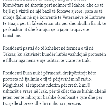
Kombëtare në shtetin perëndimor të Idahos, dhe do të
bëjë një vizitë në një bazë të forcave ajrore, para se të
mbajë fjalim në një konventë të Veteranëve të Luftrave
të Huaja për t’i falënderuar ata për shembullin fisnik të
përkushtimit dhe kurajos që u japin trupave të
tanishme.
Presidenti pastaj do të kthehet në fermën e tij në
Teksas, ku aktivistët kundër luftës vazhdojnë protestën
e filluar nga nëna e një ushtari të vrarë në Irak.
Presidenti Bush nuk i përmendi drejtpërdrejt këto
protesta në fjalimin e tij të përjavshëm në radio.
Megjithatë, ai shprehu nderim për rreth 2 mijë
ushtarët e vrarë në Irak, për të cilët tha se kishin dhënë
jetën për të mbrojtur bashkë-kombasit e tyre dhe për
t’u sjellë shpresë dhe liri miliona njerëzve.