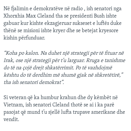
Në fjalimin e demokratëve në radio , ish senatori nga
Xhorxhia Max Cleland tha se presidenti Bush ishte
gabuar kur kishte ekzagjeruar sukseset e luftës duke
thënë se misioni ishte kryer dhe se betejat kryesore
kishin përfunduar.
“Koha po kalon. Na duhet një strategji për të fituar në
Irak, ose një strategji për t’u larguar. Rruga e tanishme
do të na çojë drejt shkatërrimit. Po të vazhdojmë
kështu do të derdhim më shumë gjak në shkretëtirë,”
tha ish senatori demokrat”.
Si veteran që ka humbur krahun dhe dy këmbët në
Vietnam, ish senatori Cleland thotë se ai i ka parë
pasojat që mund t’u sjellë lufta trupave amerikane dhe
vendit.