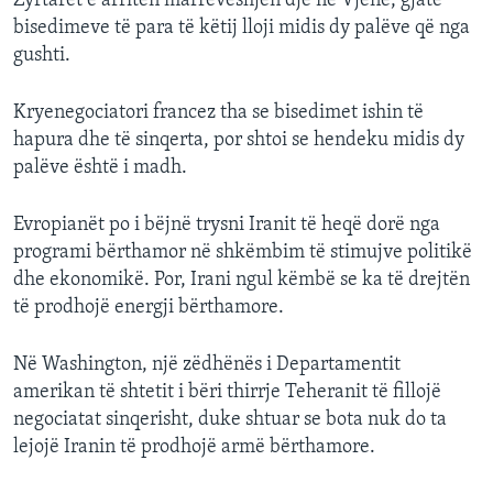
Zyrtarët e arritën marrëveshjen dje në Vjenë, gjatë
INTERVISTA
bisedimeve të para të këtij lloji midis dy palëve që nga
gushti.
DITARI
Kryenegociatori francez tha se bisedimet ishin të
hapura dhe të sinqerta, por shtoi se hendeku midis dy
palëve është i madh.
Evropianët po i bëjnë trysni Iranit të heqë dorë nga
programi bërthamor në shkëmbim të stimujve politikë
dhe ekonomikë. Por, Irani ngul këmbë se ka të drejtën
të prodhojë energji bërthamore.
Në Washington, një zëdhënës i Departamentit
amerikan të shtetit i bëri thirrje Teheranit të fillojë
negociatat sinqerisht, duke shtuar se bota nuk do ta
lejojë Iranin të prodhojë armë bërthamore.