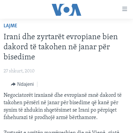
Lidhje
Kalo
në
LAJME
faqen
FAQJA KRYESORE
kryesore
Irani dhe zyrtarët evropiane bien
KATEGORITË
Kalo
dakord të takohen në janar për
tek
DITARI
AMERIKA
bisedime
faqja
BALLKANI
kryesore
Learning English
27 shkurt, 2010
Kalo
EVROPA
tek
Ndajeni
FOLLOW US
BOTA
kërkimi
Negociatorët iranianë dhe evropianë ranë dakord të
MJEDISI
takohen përsëri në janar për bisedime që kanë për
KULTURË
synim të zhdukin shqetësimet se Irani po përpiqet
Gjuhët
fshehurazi të prodhojë armë bërthamore.
SHKENCË DHE TEKNOLOGJI
SHËNDETËSI