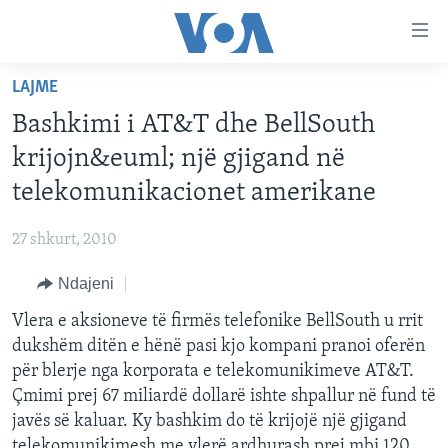
Lidhje
Kalo
në
LAJME
faqen
FAQJA KRYESORE
kryesore
Bashkimi i AT&T dhe BellSouth
KATEGORITË
Kalo
krijojn&euml; një gjigand në
tek
DITARI
AMERIKA
telekomunikacionet amerikane
faqja
BALLKANI
kryesore
Learning English
27 shkurt, 2010
Kalo
EVROPA
tek
Ndajeni
FOLLOW US
BOTA
kërkimi
Vlera e aksioneve të firmës telefonike BellSouth u rrit
MJEDISI
dukshëm ditën e hënë pasi kjo kompani pranoi oferën
KULTURË
për blerje nga korporata e telekomunikimeve AT&T.
Gjuhët
Çmimi prej 67 miliardë dollarë ishte shpallur në fund të
SHKENCË DHE TEKNOLOGJI
javës së kaluar. Ky bashkim do të krijojë një gjigand
SHËNDETËSI
telekomunikimesh me vlerë ardhurash prej mbi 120