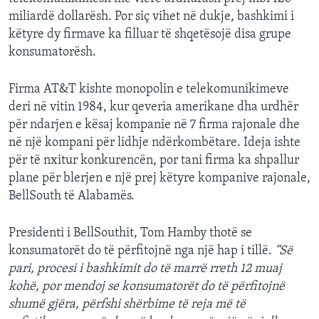
INTERVISTA
miliardë dollarësh. Por siç vihet në dukje, bashkimi i
këtyre dy firmave ka filluar të shqetësojë disa grupe
DITARI
konsumatorësh.
Firma AT&T kishte monopolin e telekomunikimeve
deri në vitin 1984, kur qeveria amerikane dha urdhër
për ndarjen e kësaj kompanie në 7 firma rajonale dhe
në një kompani për lidhje ndërkombëtare. Ideja ishte
për të nxitur konkurencën, por tani firma ka shpallur
plane për blerjen e një prej këtyre kompanive rajonale,
BellSouth të Alabamës.
Presidenti i BellSouthit, Tom Hamby thotë se
konsumatorët do të përfitojnë nga një hap i tillë.
“Së
pari, procesi i bashkimit do të marrë rreth 12 muaj
kohë, por mendoj se konsumatorët do të përfitojnë
shumë gjëra, përfshi shërbime të reja më të