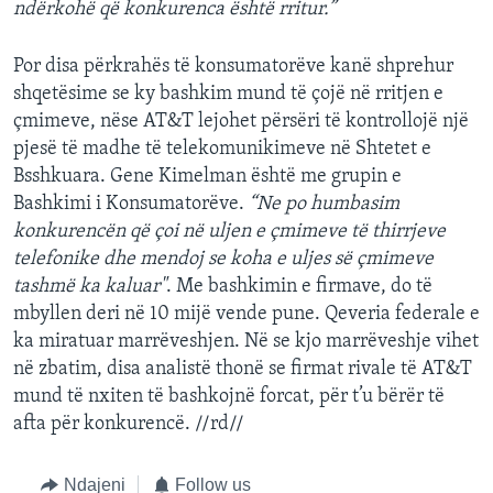
ndërkohë që konkurenca është rritur.”
Por disa përkrahës të konsumatorëve kanë shprehur
shqetësime se ky bashkim mund të çojë në rritjen e
çmimeve, nëse AT&T lejohet përsëri të kontrollojë një
pjesë të madhe të telekomunikimeve në Shtetet e
Bsshkuara. Gene Kimelman është me grupin e
Bashkimi i Konsumatorëve.
“Ne po humbasim
konkurencën që çoi në uljen e çmimeve të thirrjeve
telefonike dhe mendoj se koha e uljes së çmimeve
tashmë ka kaluar"
. Me bashkimin e firmave, do të
mbyllen deri në 10 mijë vende pune. Qeveria federale e
ka miratuar marrëveshjen. Në se kjo marrëveshje vihet
në zbatim, disa analistë thonë se firmat rivale të AT&T
mund të nxiten të bashkojnë forcat, për t’u bërër të
afta për konkurencë. //rd//
Ndajeni
Follow us