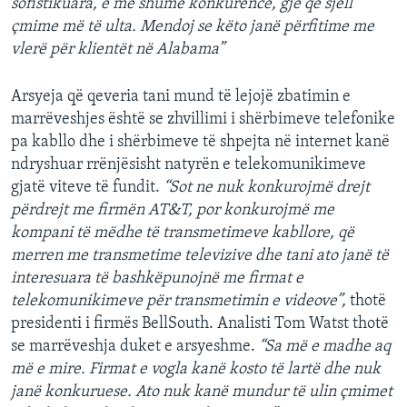
sofistikuara, e më shumë konkurencë, gjë që sjell
çmime më të ulta. Mendoj se këto janë përfitime me
vlerë për klientët në Alabama”
Arsyeja që qeveria tani mund të lejojë zbatimin e
marrëveshjes është se zhvillimi i shërbimeve telefonike
pa kabllo dhe i shërbimeve të shpejta në internet kanë
ndryshuar rrënjësisht natyrën e telekomunikimeve
gjatë viteve të fundit.
“Sot ne nuk konkurojmë drejt
përdrejt me firmën AT&T, por konkurojmë me
kompani të mëdhe të transmetimeve kabllore, që
merren me transmetime televizive dhe tani ato janë të
interesuara të bashkëpunojnë me firmat e
telekomunikimeve për transmetimin e videove”,
thotë
presidenti i firmës BellSouth. Analisti Tom Watst thotë
se marrëveshja duket e arsyeshme.
“Sa më e madhe aq
më e mire. Firmat e vogla kanë kosto të lartë dhe nuk
janë konkuruese. Ato nuk kanë mundur të ulin çmimet