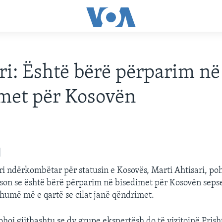
ri: Është bërë përparim në
met për Kosovën
i ndërkombëtar për statusin e Kosovës, Marti Ahtisari, poh
eson se është bërë përparim në bisedimet për Kosovën seps
humë më e qartë se cilat janë qëndrimet.
ohoi gjithashtu se dy grupe ekspertësh do të vizitojnë Pris