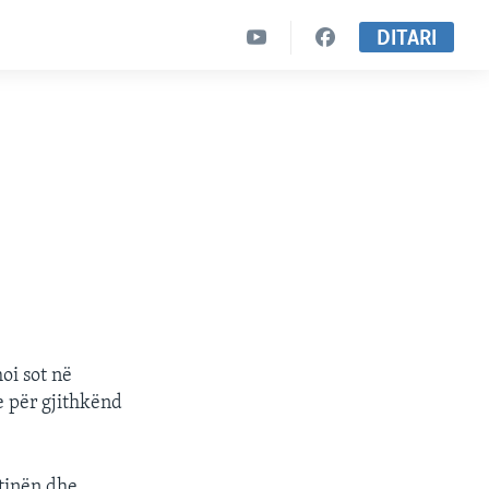
DITARI
oi sot në
e për gjithkënd
htinën dhe