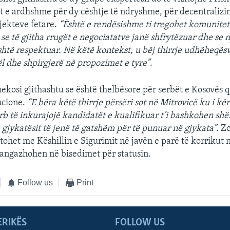
t e ardhshme për dy cështje të ndryshme, për decentraliz
jekteve fetare.
“Është e rendësishme ti tregohet komunitet
e të gjitha rrugët e negociatatve janë shfrytëzuar dhe se n
htë respektuar. Në këtë kontekst, u bëj thirrje udhëheqës
ël dhe shpirgjerë në propozimet e tyre”
.
hekosi gjithashtu se është thelbësore për serbët e Kosovës 
tucione.
“E bëra këtë thirrje përsëri sot në Mitrovicë ku i kë
rb të inkurajojë kandidatët e kualifikuar t’i bashkohen shë
 gjykatësit të jenë të gatshëm për të punuar në gjykata”.
Zo
ltohet me Këshillin e Sigurimit në javën e parë të korrikut
ë angazhohen në bisedimet për statusin.
Follow us
Print
ERIKËS
FOLLOW US