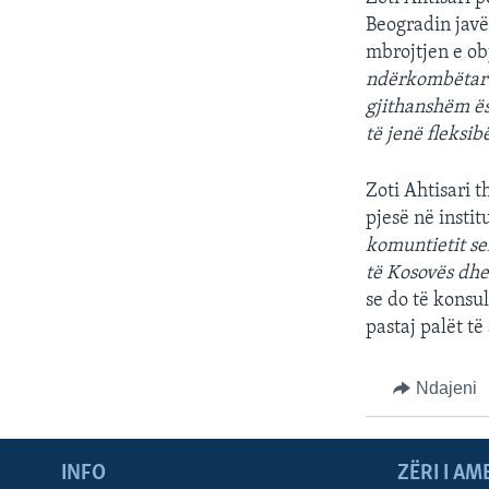
INTERVISTA
Beogradin javë
DITARI
mbrojtjen e ob
ndërkombëtar s
gjithanshëm ës
të jenë fleksib
Zoti Ahtisari t
pjesë në insti
komuntietit se
të Kosovës dhe
se do të konsu
pastaj palët t
Ndajeni
INFO
ZËRI I AM