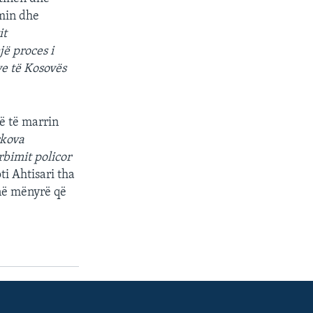
imin dhe
it
jë proces i
ve të Kosovës
që të marrin
rkova
rbimit policor
ti Ahtisari tha
 në mënyrë që