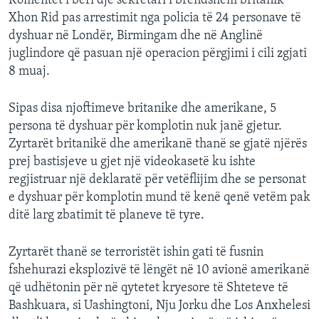
Komentet i bëri dje sekretari i brendshëm britanik
INTERVISTA
Xhon Rid pas arrestimit nga policia të 24 personave të
dyshuar në Londër, Birmingam dhe në Anglinë
DITARI
juglindore që pasuan një operacion përgjimi i cili zgjati
8 muaj.
Sipas disa njoftimeve britanike dhe amerikane, 5
persona të dyshuar për komplotin nuk janë gjetur.
Zyrtarët britanikë dhe amerikanë thanë se gjatë njërës
prej bastisjeve u gjet një videokasetë ku ishte
regjistruar një deklaratë për vetëflijim dhe se personat
e dyshuar për komplotin mund të kenë qenë vetëm pak
ditë larg zbatimit të planeve të tyre.
Zyrtarët thanë se terroristët ishin gati të fusnin
fshehurazi eksplozivë të lëngët në 10 avionë amerikanë
që udhëtonin për në qytetet kryesore të Shteteve të
Bashkuara, si Uashingtoni, Nju Jorku dhe Los Anxhelesi