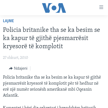
Lidhje
Kalo
në
LAJME
faqen
FAQJA KRYESORE
kryesore
Policia britanike tha se ka besim se
KATEGORITË
Kalo
ka kapur të gjithë pjesmarrësit
tek
DITARI
AMERIKA
kryesorë të komplotit
faqja
BALLKANI
kryesore
Learning English
27 shkurt, 2010
Kalo
EVROPA
tek
Ndajeni
FOLLOW US
BOTA
kërkimi
Policia britanike tha se ka besim se ka kapur të gjithë
MJEDISI
pjesmarrësit kryesorë të komplotit për të hedhur në
KULTURË
erë një numër avionësh amerikanë mbi Oqeanin
Gjuhët
Atlantik.
SHKENCË DHE TEKNOLOGJI
SHËNDETËSI