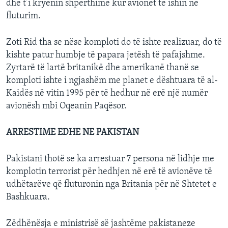
dhe t’i kryenin shpërthime kur avionët të ishin në
fluturim.
Zoti Rid tha se nëse komploti do të ishte realizuar, do të
kishte patur humbje të papara jetësh të pafajshme.
Zyrtarë të lartë britanikë dhe amerikanë thanë se
komploti ishte i ngjashëm me planet e dështuara të al-
Kaidës në vitin 1995 për të hedhur në erë një numër
avionësh mbi Oqeanin Paqësor.
ARRESTIME EDHE NE PAKISTAN
Pakistani thotë se ka arrestuar 7 persona në lidhje me
komplotin terrorist për hedhjen në erë të avionëve të
udhëtarëve që fluturonin nga Britania për në Shtetet e
Bashkuara.
Zëdhënësja e ministrisë së jashtëme pakistaneze