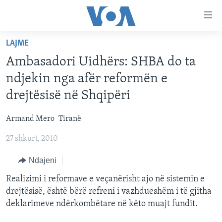
Lidhje
Kalo
në
LAJME
faqen
FAQJA KRYESORE
kryesore
Ambasadori Uidhërs: SHBA do ta
KATEGORITË
Kalo
ndjekin nga afër reformën e
tek
DITARI
AMERIKA
drejtësisë në Shqipëri
faqja
BALLKANI
kryesore
Learning English
Armand Mero
Tiranë
Kalo
EVROPA
tek
27 shkurt, 2010
FOLLOW US
BOTA
kërkimi
Ndajeni
MJEDISI
KULTURË
Realizimi i reformave e veçanërisht ajo në sistemin e
Gjuhët
drejtësisë, është bërë refreni i vazhdueshëm i të gjitha
SHKENCË DHE TEKNOLOGJI
deklarimeve ndërkombëtare në këto muajt fundit.
SHËNDETËSI