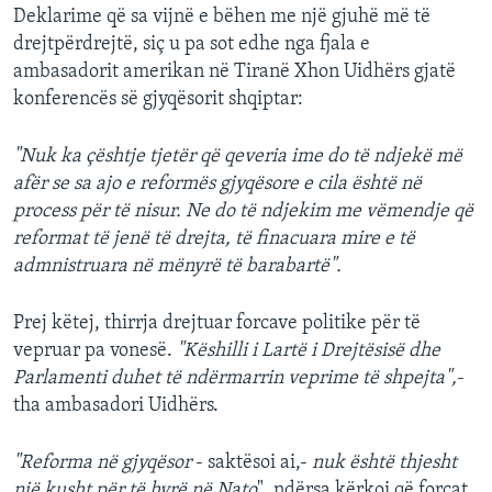
Deklarime që sa vijnë e bëhen me një gjuhë më të
INTERVISTA
drejtpërdrejtë, siç u pa sot edhe nga fjala e
DITARI
ambasadorit amerikan në Tiranë Xhon Uidhërs gjatë
konferencës së gjyqësorit shqiptar:
"Nuk ka çështje tjetër që qeveria ime do të ndjekë më
afër se sa ajo e reformës gjyqësore e cila është në
process për të nisur. Ne do të ndjekim me vëmendje që
reformat të jenë të drejta, të finacuara mire e të
admnistruara në mënyrë të barabartë".
Prej këtej, thirrja drejtuar forcave politike për të
vepruar pa vonesë.
"Këshilli i Lartë i Drejtësisë dhe
Parlamenti duhet të ndërmarrin veprime të shpejta",-
tha ambasadori Uidhërs.
"Reforma në gjyqësor
- saktësoi ai,-
nuk është thjesht
një kusht për të hyrë në Nato
", ndërsa kërkoi që forcat