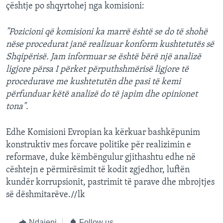
çështje po shqyrtohej nga komisioni:
"Pozicioni që komisioni ka marrë është se do të shohë
nëse procedurat janë realizuar konform kushtetutës së
Shqipërisë. Jam informuar se është bërë një analizë
ligjore përsa I përket përputhshmërisë ligjore të
procedurave me kushtetutën dhe pasi të kemi
përfunduar këtë analizë do të japim dhe opinionet
tona".
Edhe Komisioni Evropian ka kërkuar bashkëpunim
konstruktiv mes forcave politike për realizimin e
reformave, duke këmbëngulur gjithashtu edhe në
cështejn e përmirësimit të kodit zgjedhor, luftën
kundër korrupsionit, pastrimit të parave dhe mbrojtjes
së dëshmitarëve.//lk
Ndajeni
Follow us