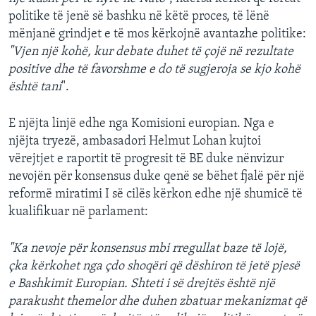
politike të jenë së bashku në këtë proces, të lënë
mënjanë grindjet e të mos kërkojnë avantazhe politike:
"Vjen një kohë, kur debate duhet të çojë në rezultate
positive dhe të favorshme e do të sugjeroja se kjo kohë
është tani
".
E njëjta linjë edhe nga Komisioni europian. Nga e
njëjta tryezë, ambasadori Helmut Lohan kujtoi
vërejtjet e raportit të progresit të BE duke nënvizur
nevojën për konsensus duke qenë se bëhet fjalë për një
reformë miratimi I së cilës kërkon edhe një shumicë të
kualifikuar në parlament:
"Ka nevoje për konsensus mbi rregullat baze të lojë,
çka kërkohet nga çdo shoqëri që dëshiron të jetë pjesë
e Bashkimit Europian. Shteti i së drejtës është një
parakusht themelor dhe duhen zbatuar mekanizmat që