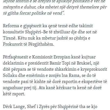
lejonë shtetin e së drejtës të aplikojë politikën e vet në
mënyrën e duhur, cka mbetet një detyrë themelore për
të gjitha forcat politike në vend".
Reforma e gjyqësorit ka qenë temë edhe takimit
konsultativ Shqipëri–Be të zhvilluar dje dhe sot në
Tiranë. Këtu nuk ka mbetur jashtë as çështja e
Prokurorit të Përgjithshëm.
Përfaqësuesit e Komisionit Evropian kanë kujtuar
deklarimin e presidentit Bamir Topi në Bruksel, një
ditë përpara se të vendoste shkarkimin e kryeprokuorit
Sollaku dhe emërimin e zonjës Ina Rama, se do të
vendoste pasi të kishte në dorë raportin e ekspertëve të
angazhuar prej tij. Ata kanë kërkuar ta kenë në dorë
këtë raport.
Dërk Lange, Shef i Zyrës për Shqipërinë tha se kjo