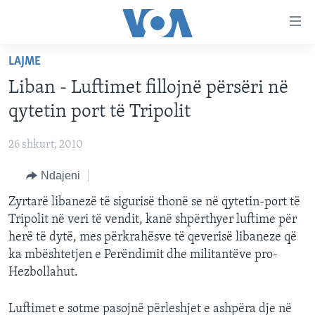
Lidhje
Kalo
në
LAJME
faqen
FAQJA KRYESORE
kryesore
Liban - Luftimet fillojnë përsëri në
KATEGORITË
Kalo
qytetin port të Tripolit
tek
DITARI
AMERIKA
faqja
26 shkurt, 2010
BALLKANI
kryesore
Learning English
Kalo
Ndajeni
EVROPA
tek
FOLLOW US
Zyrtarë libanezë të sigurisë thonë se në qytetin-port të
BOTA
kërkimi
Tripolit në veri të vendit, kanë shpërthyer luftime për
MJEDISI
herë të dytë, mes përkrahësve të qeverisë libaneze që
KULTURË
ka mbështetjen e Perëndimit dhe militantëve pro-
Gjuhët
Hezbollahut.
SHKENCË DHE TEKNOLOGJI
SHËNDETËSI
Luftimet e sotme pasojnë përleshjet e ashpëra dje në