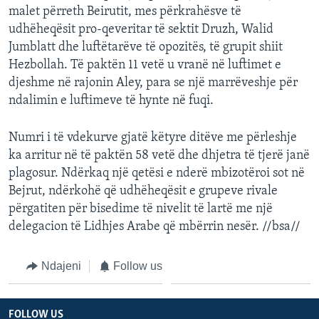
malet përreth Beirutit, mes përkrahësve të
INTERVISTA
udhëheqësit pro-qeveritar të sektit Druzh, Walid
DITARI
Jumblatt dhe luftëtarëve të opozitës, të grupit shiit
Hezbollah. Të paktën 11 vetë u vranë në luftimet e
djeshme në rajonin Aley, para se një marrëveshje për
ndalimin e luftimeve të hynte në fuqi.
Numri i të vdekurve gjatë këtyre ditëve me përleshje
ka arritur në të paktën 58 vetë dhe dhjetra të tjerë janë
plagosur. Ndërkaq një qetësi e nderë mbizotëroi sot në
Bejrut, ndërkohë që udhëheqësit e grupeve rivale
përgatiten për bisedime të nivelit të lartë me një
delegacion të Lidhjes Arabe që mbërrin nesër. //bsa//
Ndajeni
Follow us
FOLLOW US