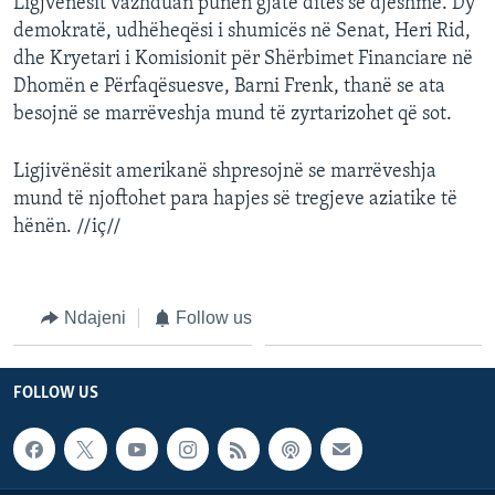
Ligjvënësit vazhduan punën gjatë ditës së djeshme. Dy
demokratë, udhëheqësi i shumicës në Senat, Heri Rid,
dhe Kryetari i Komisionit për Shërbimet Financiare në
Dhomën e Përfaqësuesve, Barni Frenk, thanë se ata
besojnë se marrëveshja mund të zyrtarizohet që sot.
Ligjivënësit amerikanë shpresojnë se marrëveshja
mund të njoftohet para hapjes së tregjeve aziatike të
hënën. //iç//
Ndajeni
Follow us
FOLLOW US