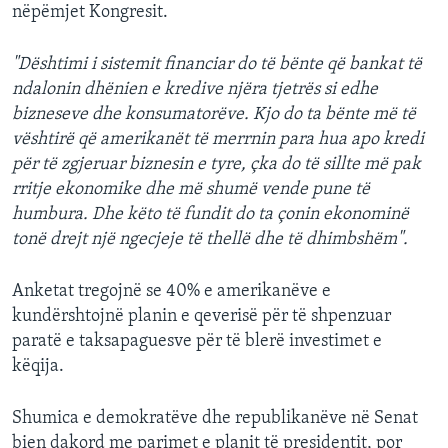
nëpëmjet Kongresit.
"Dështimi i sistemit financiar do të bënte që bankat të
ndalonin dhënien e kredive njëra tjetrës si edhe
bizneseve dhe konsumatorëve. Kjo do ta bënte më të
vështirë që amerikanët të merrnin para hua apo kredi
për të zgjeruar biznesin e tyre, çka do të sillte më pak
rritje ekonomike dhe më shumë vende pune të
humbura. Dhe këto të fundit do ta çonin ekonominë
tonë drejt një ngecjeje të thellë dhe të dhimbshëm".
Anketat tregojnë se 40% e amerikanëve e
kundërshtojnë planin e qeverisë për të shpenzuar
paratë e taksapaguesve për të blerë investimet e
këqija.
Shumica e demokratëve dhe republikanëve në Senat
bien dakord me parimet e planit të presidentit, por