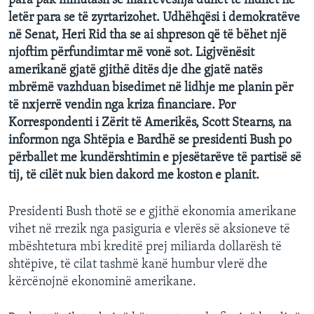
para pak minutash se marrëveshja duhet të hidhet në
INTERVISTA
letër para se të zyrtarizohet. Udhëhqësi i demokratëve
në Senat, Heri Rid tha se ai shpreson që të bëhet një
DITARI
njoftim përfundimtar më vonë sot. Ligjvënësit
amerikanë gjatë gjithë ditës dje dhe gjatë natës
mbrëmë vazhduan bisedimet në lidhje me planin për
të nxjerrë vendin nga kriza financiare. Por
Korrespondenti i Zërit të Amerikës, Scott Stearns, na
informon nga Shtëpia e Bardhë se presidenti Bush po
përballet me kundërshtimin e pjesëtarëve të partisë së
tij, të cilët nuk bien dakord me koston e planit.
Presidenti Bush thotë se e gjithë ekonomia amerikane
vihet në rrezik nga pasiguria e vlerës së aksioneve të
mbështetura mbi kreditë prej miliarda dollarësh të
shtëpive, të cilat tashmë kanë humbur vlerë dhe
kërcënojnë ekonominë amerikane.