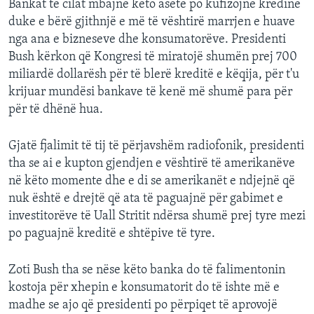
Bankat të cilat mbajnë këto asete po kufizojnë kredinë
duke e bërë gjithnjë e më të vështirë marrjen e huave
nga ana e bizneseve dhe konsumatorëve. Presidenti
Bush kërkon që Kongresi të miratojë shumën prej 700
miliardë dollarësh për të blerë kreditë e këqija, për t'u
krijuar mundësi bankave të kenë më shumë para për
për të dhënë hua.
Gjatë fjalimit të tij të përjavshëm radiofonik, presidenti
tha se ai e kupton gjendjen e vështirë të amerikanëve
në këto momente dhe e di se amerikanët e ndjejnë që
nuk është e drejtë që ata të paguajnë për gabimet e
investitorëve të Uall Stritit ndërsa shumë prej tyre mezi
po paguajnë kreditë e shtëpive të tyre.
Zoti Bush tha se nëse këto banka do të falimentonin
kostoja për xhepin e konsumatorit do të ishte më e
madhe se ajo që presidenti po përpiqet të aprovojë