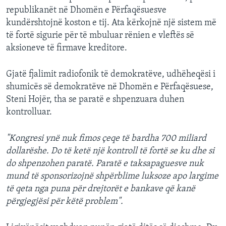
republikanët në Dhomën e Përfaqësuesve
kundërshtojnë koston e tij. Ata kërkojnë një sistem më
të fortë sigurie për të mbuluar rënien e vleftës së
aksioneve të firmave kreditore.
Gjatë fjalimit radiofonik të demokratëve, udhëheqësi i
shumicës së demokratëve në Dhomën e Përfaqësuese,
Steni Hojër, tha se paratë e shpenzuara duhen
kontrolluar.
"Kongresi ynë nuk fimos çeqe të bardha 700 miliard
dollarëshe. Do të ketë një kontroll të fortë se ku dhe si
do shpenzohen paratë. Paratë e taksapaguesve nuk
mund të sponsorizojnë shpërblime luksoze apo largime
të qeta nga puna për drejtorët e bankave që kanë
përgjegjësi për këtë problem".