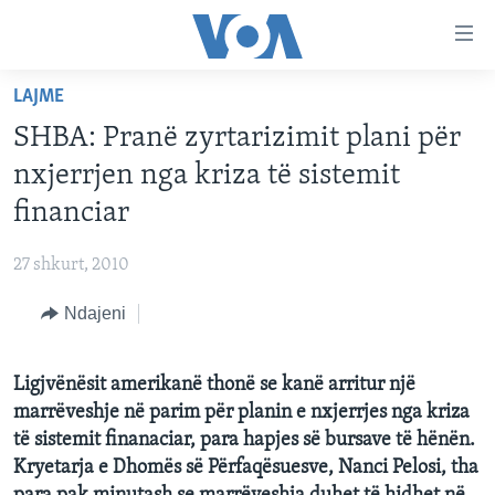
Lidhje
Kalo
në
LAJME
faqen
FAQJA KRYESORE
kryesore
SHBA: Pranë zyrtarizimit plani për
KATEGORITË
Kalo
nxjerrjen nga kriza të sistemit
tek
DITARI
AMERIKA
financiar
faqja
BALLKANI
kryesore
Learning English
27 shkurt, 2010
Kalo
EVROPA
tek
Ndajeni
FOLLOW US
BOTA
kërkimi
MJEDISI
Ligjvënësit amerikanë thonë se kanë arritur një
KULTURË
marrëveshje në parim për planin e nxjerrjes nga kriza
Gjuhët
SHKENCË DHE TEKNOLOGJI
të sistemit finanaciar, para hapjes së bursave të hënën.
Kryetarja e Dhomës së Përfaqësuesve, Nanci Pelosi, tha
SHËNDETËSI