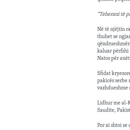
“Teherani të 
Në të njëjtin 
thuhet se ngja
qëndrueshmëris
kaluar përfshi
Natos për anët
Sfidat kryesore
pakicës serbe 
vazhdueshme n
Lidhur me al-K
Saudite, Pakis
Por ai shtoi se