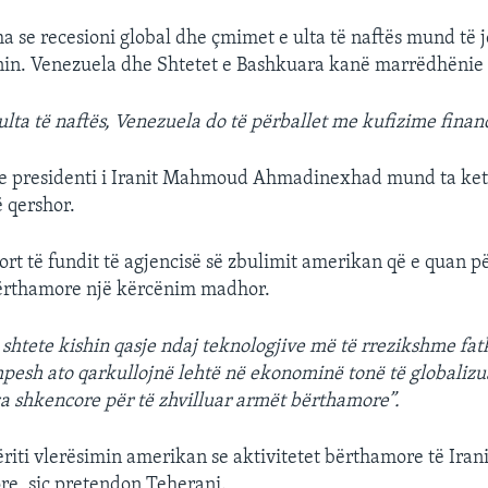
tha se recesioni global dhe çmimet e ulta të naftës mund të 
nin. Venezuela dhe Shtetet e Bashkuara kanë marrëdhënie 
lta të naftës, Venezuela do të përballet me kufizime financ
 se presidenti i Iranit Mahmoud Ahmadinexhad mund ta ketë
ë qershor.
port të fundit të agjencisë së zbulimit amerikan që e quan 
bërthamore një kërcënim madhor.
shtete kishin qasje ndaj teknologjive më të rrezikshme fat
pesh ato qarkullojnë lehtë në ekonominë tonë të globalizua
a shkencore për të zhvilluar armët bërthamore”.
ëriti vlerësimin amerikan se aktivitetet bërthamore të Iran
re, siç pretendon Teherani.