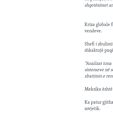
INTERVISTA
shqetësimet am
DITARI
Kriza globale 
vendeve.
Shefi i zbulimi
shkaktojë paq
“Analizat tona
sistemeve në s
zbatimin e rend
Meksika është 
Ka patur gjith
sovjetik.