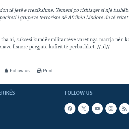
don të jetë e rrezikshme. Yemeni po rishfaqet si një fushëb
aciteti i grupeve terroriste në Afrikën Lindore do të rritet 
 tha ai, suksesi kundër militantëve varet nga marrja nën ko
onave fisnore përgjatë kufirit të përbashkët. //rd//
Follow us
Print
ERIKËS
FOLLOW US