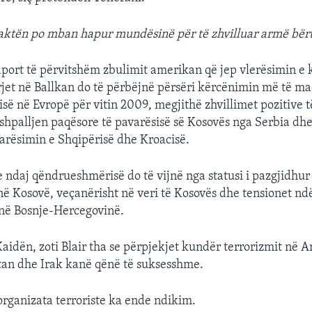
paktën po mban hapur mundësinë për të zhvilluar armë bër
raport të përvitshëm zbulimit amerikan që jep vlerësimin 
rjet në Ballkan do të përbëjnë përsëri kërcënimin më të m
ë në Evropë për vitin 2009, megjithë zhvillimet pozitive të 
 shpalljen paqësore të pavarësisë së Kosovës nga Serbia dhe
arësimin e Shqipërisë dhe Kroacisë.
 ndaj qëndrueshmërisë do të vijnë nga statusi i pazgjidhur 
në Kosovë, veçanërisht në veri të Kosovës dhe tensionet nd
ë Bosnje-Hercegovinë.
aidën, zoti Blair tha se përpjekjet kundër terrorizmit në A
tan dhe Irak kanë qënë të suksesshme.
 organizata terroriste ka ende ndikim.