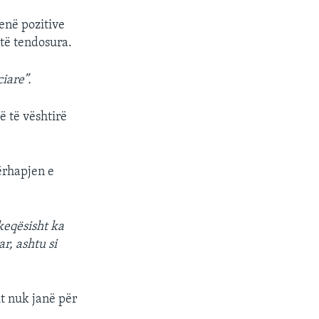
jenë pozitive
të tendosura.
iare”.
 të vështirë
përhapjen e
keqësisht ka
r, ashtu si
it nuk janë për