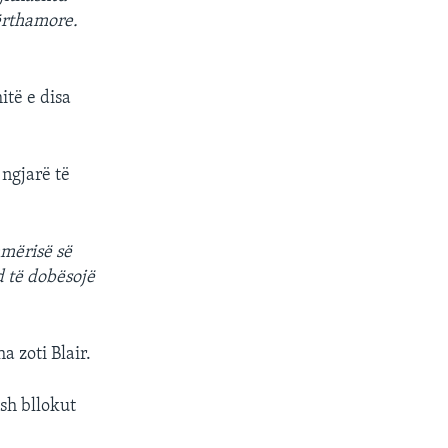
ërthamore.
të e disa
 ngjarë të
hmërisë së
 të dobësojë
 zoti Blair.
sh bllokut