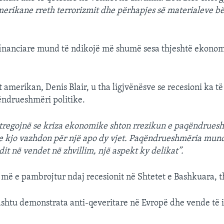
erikane rreth terrorizmit dhe përhapjes së materialeve b
financiare mund të ndikojë më shumë sesa thjeshtë ekonomi
t amerikan, Denis Blair, u tha ligjvënësve se recesioni ka të
ëndrueshmëri politike.
 tregojnë se kriza ekonomike shton rrezikun e paqëndrues
e kjo vazhdon për një apo dy vjet. Paqëndrueshmëria mund
it në vendet në zhvillim, një aspekt ky delikat”.
më e pambrojtur ndaj recesionit në Shtetet e Bashkuara, tha
ashtu demonstrata anti-qeveritare në Evropë dhe vende të i