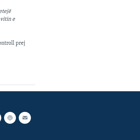
etejë
vitin e
ntroll prej