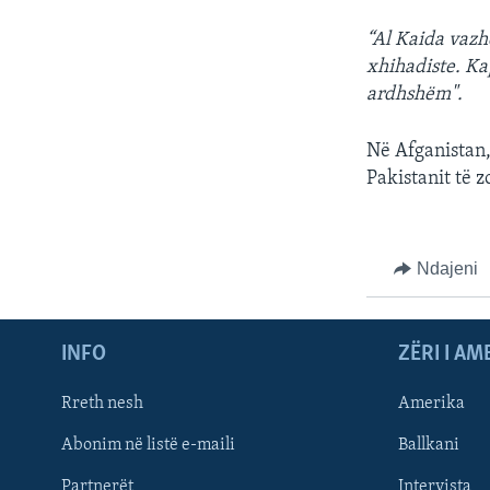
“Al Kaida vazh
xhihadiste. Kap
ardhshëm".
Në Afganistan,
Pakistanit të z
Ndajeni
INFO
ZËRI I AM
Rreth nesh
Amerika
Abonim në listë e-maili
Ballkani
Partnerët
Intervista