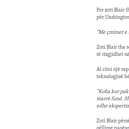
Por zoti Blair 
për Uashingto
“Me çmimet e u
Zoti Blair tha
të rizgjidhet n
Ai citoi një ra
teknologjisë 
“Koha kur pak 
marrë fund. Sh
edhe ekspertiz
Zoti Blair përs
qëllime paqëso