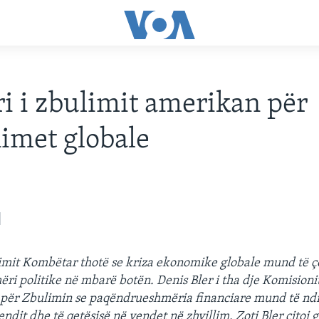
ri i zbulimit amerikan për
imet globale
limit Kombëtar thotë se kriza ekonomike globale mund të ç
i politike në mbarë botën. Denis Bler i tha dje Komisioni
për Zbulimin se paqëndrueshmëria financiare mund të ndik
endit dhe të qetësisë në vendet në zhvillim. Zoti Bler citoi 