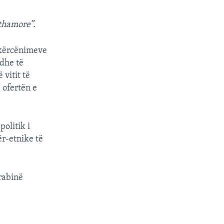
thamore”.
e kërcënimeve
adhe të
vitit të
 ofertën e
politik i
ër-etnike të
rabinë