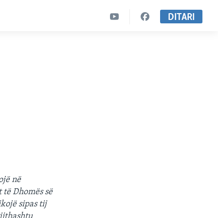
DITARI
ojë në
t të Dhomës së
ojë sipas tij
gjithashtu