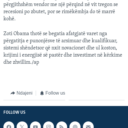
përgjithshëm vendor me një përqind në vit tregon se
INTERVISTA
recesioni po zbutet, por se rimëkëmbja do të marrë
DITARI
kohë.
Zoti Obama thotë se begatia afatgjatë varet nga
përgatitja e punonjësve të arsimuar dhe kualifikuar,
sistemi shëndetsor që nxit novacionet dhe ul koston,
krijimi i energjisë së pastër dhe investimet në kërkime
dhe zhvillim./ap
Ndajeni
Follow us
FOLLOW US