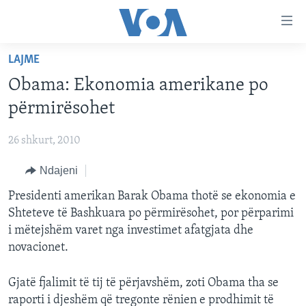
Lidhje
Kalo
në
LAJME
faqen
FAQJA KRYESORE
kryesore
Obama: Ekonomia amerikane po
KATEGORITË
Kalo
përmirësohet
tek
DITARI
AMERIKA
faqja
26 shkurt, 2010
BALLKANI
kryesore
Learning English
Kalo
Ndajeni
EVROPA
tek
FOLLOW US
Presidenti amerikan Barak Obama thotë se ekonomia e
BOTA
kërkimi
Shteteve të Bashkuara po përmirësohet, por përparimi
MJEDISI
i mëtejshëm varet nga investimet afatgjata dhe
KULTURË
novacionet.
Gjuhët
SHKENCË DHE TEKNOLOGJI
Gjatë fjalimit të tij të përjavshëm, zoti Obama tha se
SHËNDETËSI
raporti i djeshëm që tregonte rënien e prodhimit të