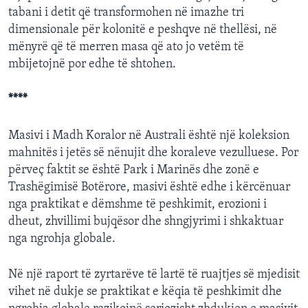
tabani i detit që transformohen në imazhe tri
dimensionale për kolonitë e peshqve në thellësi, në
mënyrë që të merren masa që ato jo vetëm të
mbijetojnë por edhe të shtohen.
****
Masivi i Madh Koralor në Australi është një koleksion
mahnitës i jetës së nënujit dhe koraleve vezulluese. Por
përveç faktit se është Park i Marinës dhe zonë e
Trashëgimisë Botërore, masivi është edhe i kërcënuar
nga praktikat e dëmshme të peshkimit, erozioni i
dheut, zhvillimi bujqësor dhe shngjyrimi i shkaktuar
nga ngrohja globale.
Në një raport të zyrtarëve të lartë të ruajtjes së mjedisit
vihet në dukje se praktikat e këqia të peshkimit dhe