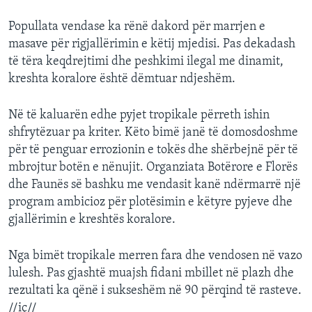
Popullata vendase ka rënë dakord për marrjen e
masave për rigjallërimin e këtij mjedisi. Pas dekadash
të tëra keqdrejtimi dhe peshkimi ilegal me dinamit,
kreshta koralore është dëmtuar ndjeshëm.
Në të kaluarën edhe pyjet tropikale përreth ishin
shfrytëzuar pa kriter. Këto bimë janë të domosdoshme
për të penguar errozionin e tokës dhe shërbejnë për të
mbrojtur botën e nënujit. Organziata Botërore e Florës
dhe Faunës së bashku me vendasit kanë ndërmarrë një
program ambicioz për plotësimin e këtyre pyjeve dhe
gjallërimin e kreshtës koralore.
Nga bimët tropikale merren fara dhe vendosen në vazo
lulesh. Pas gjashtë muajsh fidani mbillet në plazh dhe
rezultati ka qënë i sukseshëm në 90 përqind të rasteve.
//iç//