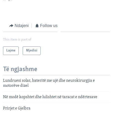
Ndajeni
Follow us
This item is part of
Lajme
Mjedisi
Të ngjashme
Lundruesi solar, bateritë me ujë dhe neurokirurgjia e
motorëve dizel
Në modë kopshtet dhe lulishtet në taracat e ndërtesave
Prirjet e Gjelbra