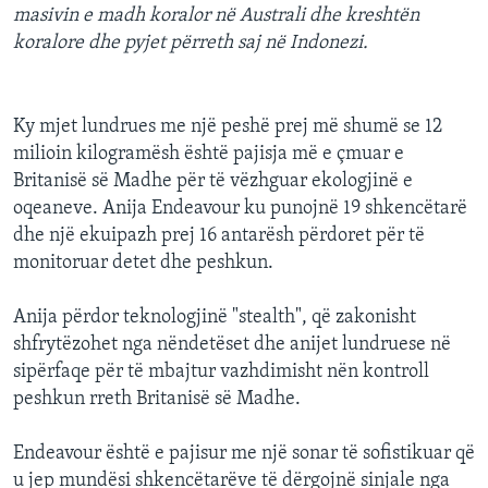
masivin e madh koralor në Australi dhe kreshtën
INTERVISTA
koralore dhe pyjet përreth saj në Indonezi.
DITARI
Ky mjet lundrues me një peshë prej më shumë se 12
milioin kilogramësh është pajisja më e çmuar e
Britanisë së Madhe për të vëzhguar ekologjinë e
oqeaneve. Anija Endeavour ku punojnë 19 shkencëtarë
dhe një ekuipazh prej 16 antarësh përdoret për të
monitoruar detet dhe peshkun.
Anija përdor teknologjinë "stealth", që zakonisht
shfrytëzohet nga nëndetëset dhe anijet lundruese në
sipërfaqe për të mbajtur vazhdimisht nën kontroll
peshkun rreth Britanisë së Madhe.
Endeavour është e pajisur me një sonar të sofistikuar që
u jep mundësi shkencëtarëve të dërgojnë sinjale nga