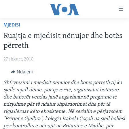
Lidhje
Kalo
në
MJEDISI
faqen
FAQJA KRYESORE
kryesore
Ruajtja e mjedisit nënujor dhe botës
KATEGORITË
Kalo
përreth
tek
DITARI
AMERIKA
faqja
27 shkurt, 2010
BALLKANI
kryesore
Learning English
Kalo
Ndajeni
EVROPA
tek
FOLLOW US
Shfrytëzimi i mjedisit nënujor dhe botës përreth tij ka
BOTA
kërkimi
sjellë mjaft dëme, por qeveritë, organizatat botërore
MJEDISI
dhe banorët vendas janë angazhuar në programe të
KULTURË
ndryshme për të ndalur shpërdorimet dhe për të
Gjuhët
rigjallëruar këto ekosisteme. Në serialin e përjavshëm
SHKENCË DHE TEKNOLOGJI
"Prirjet e Gjelbra", kolegia Isabela Çoçoli na sjell hollësi
SHËNDETËSI
për kontrollin e nënujit në Britaninë e Madhe, për