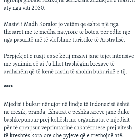
ngrohja globale rezikojnë seriozisht zhdukjen e masivit
aty nga viti 2030.
Masivi i Madh Koralor jo vetëm që është një nga
thesaret më të mëdha natyrore të botës, por edhe një
nga pasuritë më të vlefshme turistike të Australisë.
Përpjekjet e ruajtjes së këtij masivi janë tejet intensive
me synimin që ai t'u lihet trashëgim brezave të
ardhshëm që të kenë rastin të shohin bukurinë e tij.
****
Mjedisi i bukur nënujor në lindje të Indonezisë është
në rrezik, prandaj fshatrat e peshkatarëve janë duke
bashkëpunuar prej kohësh me organizatat e mjedisit
për të sprapsur veprimtarinë shkatërruese prej vitesh
të kreshtës koralore dhe pyjeve që e rrethojnë atë.