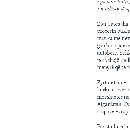
nga vetë kufin
mundësojnë spe
Zoti Gates tha
procesin buxhe
nuk ka më nevo
gatshme për të
autobotë, helik
ndryshojë thel
menyrë që të m
Zyrtarët ameri
kërkuar evrop
mbështetës në 
Afganistan. Zy
trupave evropi
Por studiuesja