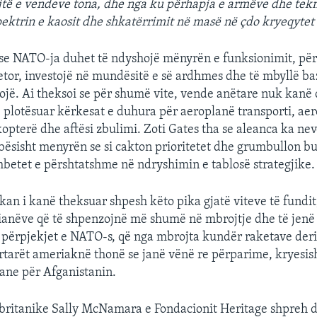
jtë e vendeve tona, dhe nga ku përhapja e armëve dhe tekno
ktrin e kaosit dhe shkatërrimit në masë në çdo kryeqytet 
 se NATO-ja duhet të ndyshojë mënyrën e funksionimit, pë
tor, investojë në mundësitë e së ardhmes dhe të mbyllë baza
jë. Ai theksoi se për shumë vite, vende anëtare nuk kanë 
 plotësuar kërkesat e duhura për aeroplanë transporti, ae
opterë dhe aftësi zbulimi. Zoti Gates tha se aleanca ka nev
bësisht menyrën se si cakton prioritetet dhe grumbullon b
betet e përshtatshme në ndryshimin e tablosë strategjike.
kan i kanë theksuar shpesh këto pika gjatë viteve të fundit
ianëve që të shpenzojnë më shumë në mbrojtje dhe të jen
përpjekjet e NATO-s, që nga mbrojta kundër raketave deri 
rtarët ameriaknë thonë se janë vënë re përparime, kryesis
ane për Afganistanin.
 britanike Sally McNamara e Fondacionit Heritage shpreh 