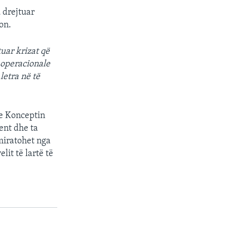
 drejtuar
on.
uar krizat që
 operacionale
letra në të
me Konceptin
ent dhe ta
miratohet nga
it të lartë të