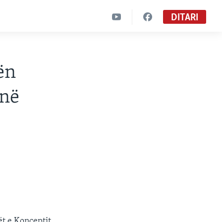
DITARI
ën
 në
ët e Konceptit