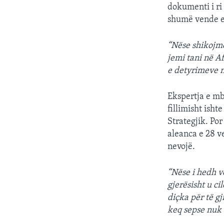
dokumenti i ri 
shumë vende e
“Nëse shikojmë
jemi tani në A
e detyrimeve n
Ekspertja e mb
fillimisht isht
Strategjik. Po
aleanca e 28 v
nevojë.
“Nëse i hedh v
gjerësisht u c
diçka për të gj
keq sepse nuk 