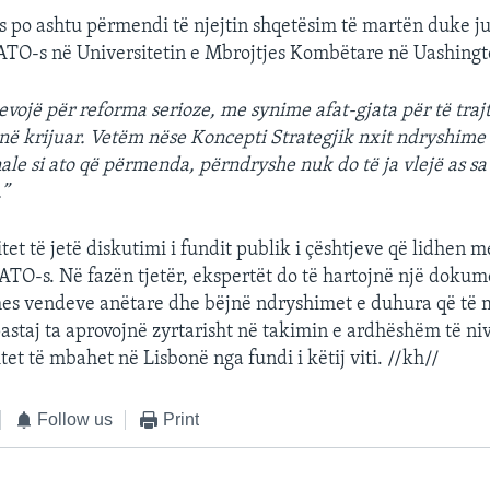
s po ashtu përmendi të njejtin shqetësim të martën duke ju
ATO-s në Universitetin e Mbrojtjes Kombëtare në Uashingt
vojë për reforma serioze, me synime afat-gjata për të trajt
anë krijuar. Vetëm nëse Koncepti Strategjik nxit ndryshime
ale si ato që përmenda, përndryshe nuk do të ja vlejë as sa 
.”
tet të jetë diskutimi i fundit publik i çështjeve që lidhen 
NATO-s. Në fazën tjetër, ekspertët do të hartojnë një dokum
es vendeve anëtare dhe bëjnë ndryshimet e duhura që të 
staj ta aprovojnë zyrtarisht në takimin e ardhëshëm të nivel
tet të mbahet në Lisbonë nga fundi i këtij viti. //kh//
Follow us
Print