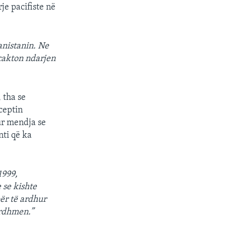
je pacifiste në
anistanin. Ne
rcakton ndarjen
 tha se
nceptin
hur mendja se
nti që ka
1999,
 se kishte
për të ardhur
ardhmen.”