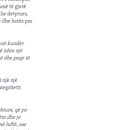
gamë të gjerë
dhe detyrues,
ë dhe botës pas
janë kundër
ë ishte një
të dhe paqe të
 një një
tegritetit
htura, që po
hëm dhe jo
ë luftë, ose