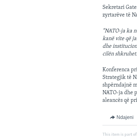
Sekretari Gate
zyrtarëve të N
“NATO-ja ka ne
kanë vite që j
dhe institucion
cilën shkruhet
Konferenca pri
Strategjik të 
shpërndajnë m
NATO-ja dhe pa
aleancës që pri
Ndajeni
This item is part of