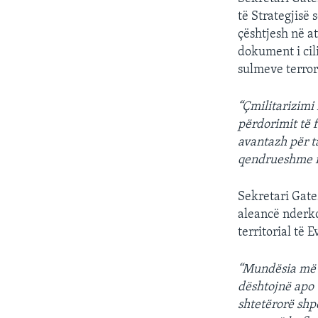
INTERVISTA
të Strategjisë 
DITARI
çështjesh në at
dokument i cil
sulmeve terrori
“Çmilitarizimi 
përdorimit të f
avantazh për ta
qendrueshme në
Sekretari Gate
aleancë nderko
territorial të 
“Mundësia më 
dështojnë apo 
shtetërorë shp