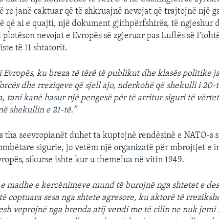
së re janë caktuar që të shkruajnë nevojat që trajtojnë një 
ë që ai e quajti, një dokument gjithpërfshirës, të ngjeshur 
i plotëson nevojat e Evropës së zgjeruar pas Luftës së Ftoht
ste të 11 shtatorit.
i Evropës, ku breza të tërë të publikut dhe klasës politike 
orcës dhe rreziqeve që sjell ajo, nderkohë që shekulli i 20-t
, tani kanë hasur një pengesë për të arritur siguri të vërte
 shekullin e 21-të.”
s tha seevropianët duhet ta kuptojnë rendësinë e NATO-s si
mbëtare sigurie, jo vetëm një organizatë për mbrojtjet e in
Evropës, sikurse ishte kur u themelua në vitin 1949.
e madhe e kercënimeve mund të burojnë nga shtetet e des
të coptuara sesa nga shtete agresore, ku aktorë të rreziks
esh veprojnë nga brenda atij vendi me të cilin ne nuk jemi n