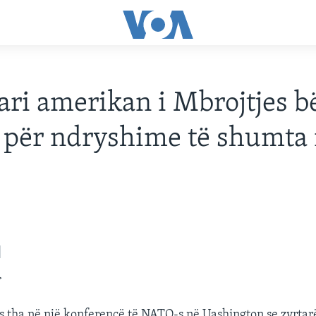
ari amerikan i Mbrojtjes b
e për ndryshime të shumta
>
s tha në një konferencë të NATO-s në Uashington se zyrtar