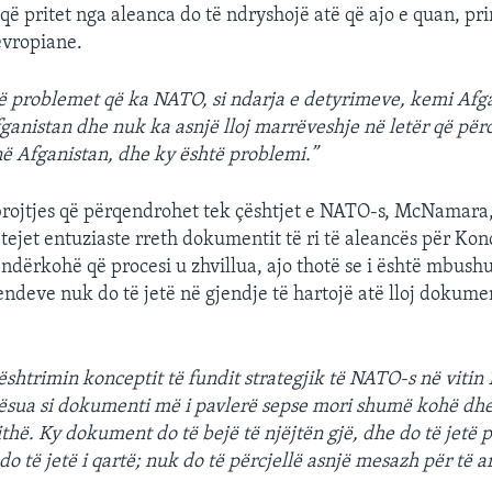
që pritet nga aleanca do të ndryshojë atë që ajo e quan, prir
vropiane.
 problemet që ka NATO, si ndarja e detyrimeve, kemi Afg
fganistan dhe nuk ka asnjë lloj marrëveshje në letër që pë
ë Afganistan, dhe ky është problemi.”
rojtjes që përqendrohet tek çështjet e NATO-s, McNamara,
e tejet entuziaste rreth dokumentit të ri të aleancës për Ko
r ndërkohë që procesi u zhvillua, ajo thotë se i është mbus
endeve nuk do të jetë në gjendje të hartojë atë lloj dokume
ështrimin konceptit të fundit strategjik të NATO-s në vitin 
ilësua si dokumenti më i pavlerë sepse mori shumë kohë dhe
ithë. Ky dokument do të bejë të njëjtën gjë, dhe do të jetë 
do të jetë i qartë; nuk do të përcjellë asnjë mesazh për të 