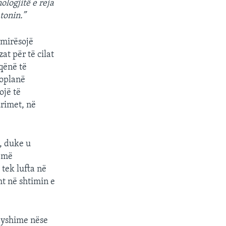
logjitë e reja
tonin.”
rmirësojë
t për të cilat
qënë të
roplanë
ojë të
urimet, në
, duke u
ë më
tek lufta në
ht në shtimin e
dyshime nëse