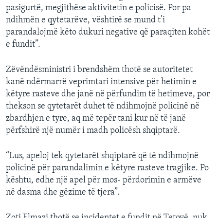
pasigurtë, megjithëse aktivitetin e policisë. Por pa
INTERVISTA
ndihmën e qytetarëve, vështirë se mund t’i
DITARI
parandalojmë këto dukuri negative që paraqiten kohët
e fundit”.
Zëvëndësministri i brendshëm thotë se autoritetet
kanë ndërmarrë veprimtari intensive për hetimin e
këtyre rasteve dhe janë në përfundim të hetimeve, por
thekson se qytetarët duhet të ndihmojnë policinë në
zbardhjen e tyre, aq më tepër tani kur në të janë
përfshirë një numër i madh policësh shqiptarë.
“Lus, apeloj tek qytetarët shqiptarë që të ndihmojnë
policinë për parandalimin e këtyre rasteve tragjike. Po
kështu, edhe një apel për mos- përdorimin e armëve
në dasma dhe gëzime të tjera”.
Zoti Elmazi thotë se incidentet e fundit në Tetovë, nuk