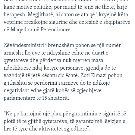
kanë motive politike, por mund të jenë sic thotë, larje
hesapesh. Megjithatë, ai shton se ata që i kryejnë këto
veprime rrezikojnë sigurinë dhe qetësinë e shqiptarëve
në Maqedoninë Perëndimore.
Zëvëndësministri i brendshëm pohon se një numër
armësh i llojeve të ndryshme është në duart e
qytetarëve dhe përderisa nuk merren masa
ndëshkuese ndaj këtyre personave, gjendja do të
vazhdojë të jetë kështu sic është. Zoti Elmazi pohon
gjithashtu se përdorimi i armëve do të ndikojë
negativisht edhe gjatë kohës së zgjedhjeve
parlamentare të 15 shtatorit.
“Ne po hartojmë një plan për garantimin e sigurisë së
plotë të të gjithë qytetarëve, të garantojmë lëvizjen e
lire të tyre dhe aktivitetet zgjedhore”.