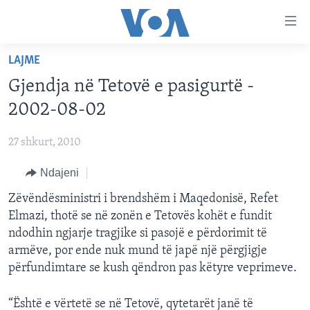
Lidhje
Kalo
në
LAJME
faqen
FAQJA KRYESORE
kryesore
Gjendja në Tetovë e pasigurtë -
KATEGORITË
Kalo
2002-08-02
tek
DITARI
AMERIKA
faqja
27 shkurt, 2010
BALLKANI
kryesore
Learning English
Kalo
Ndajeni
EVROPA
tek
FOLLOW US
Zëvëndësministri i brendshëm i Maqedonisë, Refet
BOTA
kërkimi
Elmazi, thotë se në zonën e Tetovës kohët e fundit
MJEDISI
ndodhin ngjarje tragjike si pasojë e përdorimit të
KULTURË
armëve, por ende nuk mund të japë një përgjigje
Gjuhët
përfundimtare se kush qëndron pas këtyre veprimeve.
SHKENCË DHE TEKNOLOGJI
SHËNDETËSI
“Është e vërtetë se në Tetovë, qytetarët janë të