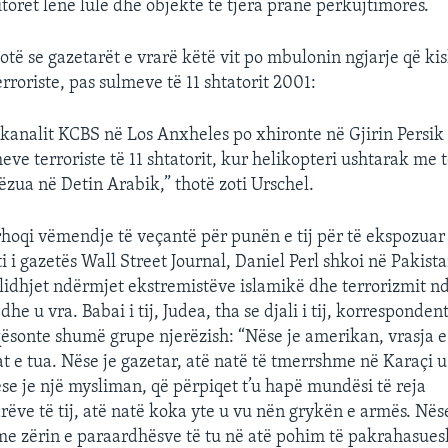
itorët lënë lule dhe objekte të tjera pranë përkujtimores.
otë se gazetarët e vrarë këtë vit po mbulonin ngjarje që ki
rroriste, pas sulmeve të 11 shtatorit 2001:
 kanalit KCBS në Los Anxheles po xhironte në Gjirin Persik 
meve terroriste të 11 shtatorit, kur helikopteri ushtarak me të
ëzua në Detin Arabik,” thotë zoti Urschel.
rhoqi vëmendje të veçantë për punën e tij për të ekspozuar
 i gazetës Wall Street Journal, Daniel Perl shkoi në Pakista
lidhjet ndërmjet ekstremistëve islamikë dhe terrorizmit 
he u vra. Babai i tij, Judea, tha se djali i tij, korrespondent
qësonte shumë grupe njerëzish: “Nëse je amerikan, vrasja e 
rat e tua. Nëse je gazetar, atë natë të tmerrshme në Karaçi 
ëse je një mysliman, që përpiqet t’u hapë mundësi të reja
ëve të tij, atë natë koka yte u vu nën grykën e armës. Nëse
me zërin e paraardhësve të tu në atë pohim të pakrahasues