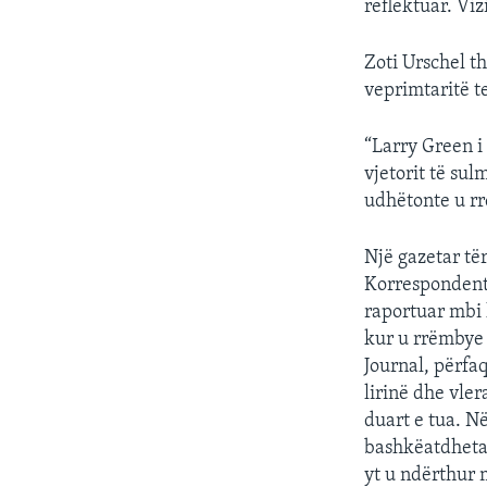
reflektuar. Viz
Zoti Urschel th
veprimtaritë te
“Larry Green i
vjetorit të sul
udhëtonte u rr
Një gazetar të
Korrespondenti
raportuar mbi 
kur u rrëmbye d
Journal, përfa
lirinë dhe vle
duart e tua. N
bashkëatdhetar
yt u ndërthur 