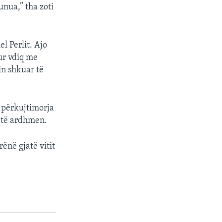
unua,” tha zoti
l Perlit. Ajo
ur vdiq me
in shkuar të
ë përkujtimorja
ë të ardhmen.
ënë gjatë vitit