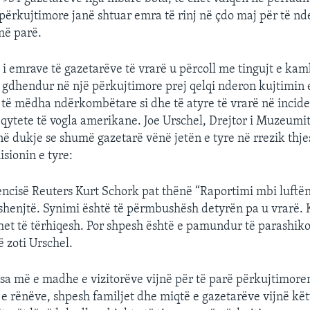
përkujtimore janë shtuar emra të rinj në çdo maj për të nd
më parë.
i i emrave të gazetarëve të vrarë u përcoll me tingujt e ka
ë gdhendur në një përkujtimore prej qelqi nderon kujtimin 
a të mëdha ndërkombëtare si dhe të atyre të vrarë në incid
 qytete të vogla amerikane. Joe Urschel, Drejtor i Muzeumi
 dukje se shumë gazetarë vënë jetën e tyre në rrezik thjes
sionin e tyre:
jencisë Reuters Kurt Schork pat thënë “Raportimi mbi luftë
 shenjtë. Synimi është të përmbushësh detyrën pa u vrarë. 
t të tërhiqesh. Por shpesh është e pamundur të parashiko
 zoti Urschel.
sa më e madhe e vizitorëve vijnë për të parë përkujtimore
e rënëve, shpesh familjet dhe miqtë e gazetarëve vijnë kët