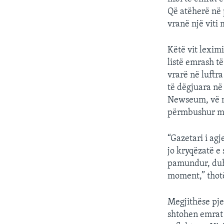
INTERVISTA
Që atëherë në 
DITARI
vranë një viti 
Këtë vit lexim
listë emrash t
vrarë në luftr
të dëgjuara në
Newseum, vë në
përmbushur mi
“Gazetari i ag
jo kryqëzatë e
pamundur, duhe
moment,” thotë
Megjithëse pje
shtohen emrat 