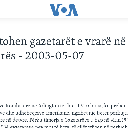
tohen gazetarët e vrarë në
yrës - 2003-05-07
ave Kombëtare në Arlington të shtetit Virxhinia, ku prehen 
ve dhe udhëheqësve amerikanë, ngrihet një tjetër përkujt
arë në detyrë. Përkujtimorja e Gazetarëve u hap në vitin 19
 934 gazetarëve nga mbarë bota, të cilët vdiqën në periudh