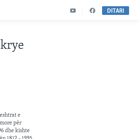
DITARI
 krye
eshtrat e
imore për
96 dhe kishte
ën 1812 - 1995.