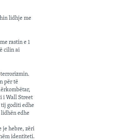
shin lidhje me
me rastin e 1
 cilin ai
 terrorizmin.
n për të
ndërkombëtar,
i i Wall Street
tij goditi edhe
u lidhën edhe
 je hebre, zëri
hëm identiteti.