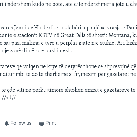
eri i ndershëm kudo në botë, atë ditë ndershmëria jote u dh
çares Jennifer Hinderliter nuk bëri aq bujë sa vrasja e Danie
dente e stacionit KRTV në Great Falls të shtetit Montana, k
saj pasi makina e tyre u përplas gjatë një stuhie. Ata kish
a një zonë dimërore pushimesh.
etarëve që vdiqën në krye të detyrës thonë se shpresojnë q
nditur mbi të do të shërbejnë si frymëzim për gazetarët n
të çdo viti në përkujtimore shtohen emrat e gazetarëve të r
 //ad//
Follow us
Print