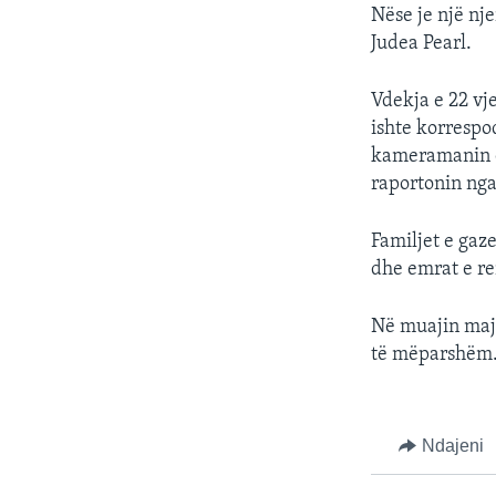
Nëse je një nj
Judea Pearl.
Vdekja e 22 vje
ishte korrespo
kameramanin e 
raportonin ng
Familjet e gaz
dhe emrat e re
Në muajin maj 
të mëparshëm.
Ndajeni