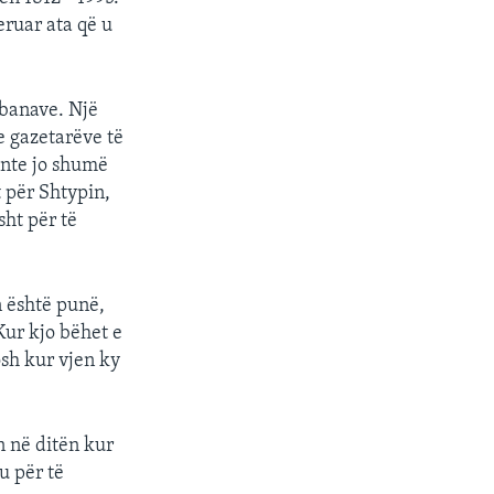
eruar ata që u
mbanave. Një
e gazetarëve të
ente jo shumë
t për Shtypin,
ht për të
n është punë,
Kur kjo bëhet e
sh kur vjen ky
n në ditën kur
u për të