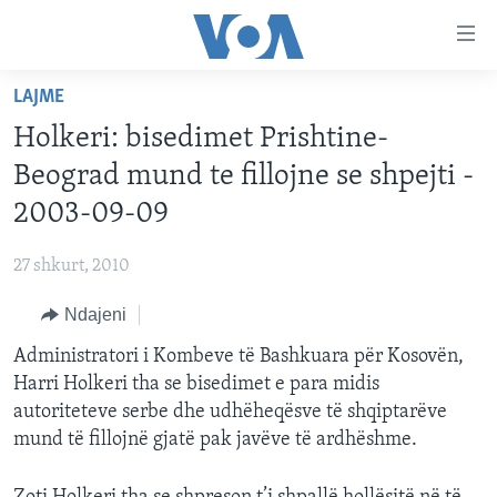
Lidhje
Kalo
në
LAJME
faqen
FAQJA KRYESORE
kryesore
Holkeri: bisedimet Prishtine-
KATEGORITË
Kalo
Beograd mund te fillojne se shpejti -
tek
DITARI
AMERIKA
2003-09-09
faqja
BALLKANI
kryesore
Learning English
27 shkurt, 2010
Kalo
EVROPA
tek
Ndajeni
FOLLOW US
BOTA
kërkimi
Administratori i Kombeve të Bashkuara për Kosovën,
MJEDISI
Harri Holkeri tha se bisedimet e para midis
KULTURË
autoriteteve serbe dhe udhëheqësve të shqiptarëve
Gjuhët
mund të fillojnë gjatë pak javëve të ardhëshme.
SHKENCË DHE TEKNOLOGJI
SHËNDETËSI