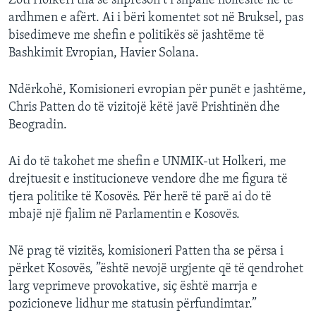
Zoti Holkeri tha se shpreson t’i shpallë hollësitë në të
INTERVISTA
ardhmen e afërt. Ai i bëri komentet sot në Bruksel, pas
bisedimeve me shefin e politikës së jashtëme të
DITARI
Bashkimit Evropian, Havier Solana.
Ndërkohë, Komisioneri evropian për punët e jashtëme,
Chris Patten do të vizitojë këtë javë Prishtinën dhe
Beogradin.
Ai do të takohet me shefin e UNMIK-ut Holkeri, me
drejtuesit e institucioneve vendore dhe me figura të
tjera politike të Kosovës. Për herë të parë ai do të
mbajë një fjalim në Parlamentin e Kosovës.
Në prag të vizitës, komisioneri Patten tha se përsa i
përket Kosovës, ”është nevojë urgjente që të qendrohet
larg veprimeve provokative, siç është marrja e
pozicioneve lidhur me statusin përfundimtar.”