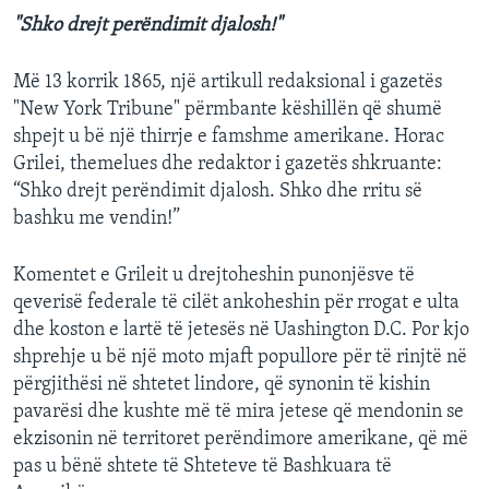
"Shko drejt perëndimit djalosh!"
Më 13 korrik 1865, një artikull redaksional i gazetës
"New York Tribune" përmbante këshillën që shumë
shpejt u bë një thirrje e famshme amerikane. Horac
Grilei, themelues dhe redaktor i gazetës shkruante:
“Shko drejt perëndimit djalosh. Shko dhe rritu së
bashku me vendin!”
Komentet e Grileit u drejtoheshin punonjësve të
qeverisë federale të cilët ankoheshin për rrogat e ulta
dhe koston e lartë të jetesës në Uashington D.C. Por kjo
shprehje u bë një moto mjaft popullore për të rinjtë në
përgjithësi në shtetet lindore, që synonin të kishin
pavarësi dhe kushte më të mira jetese që mendonin se
ekzisonin në territoret perëndimore amerikane, që më
pas u bënë shtete të Shteteve të Bashkuara të