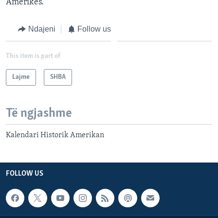
Amerikës.
Ndajeni
Follow us
This item is part of
Lajme
SHBA
Të ngjashme
Kalendari Historik Amerikan
FOLLOW US