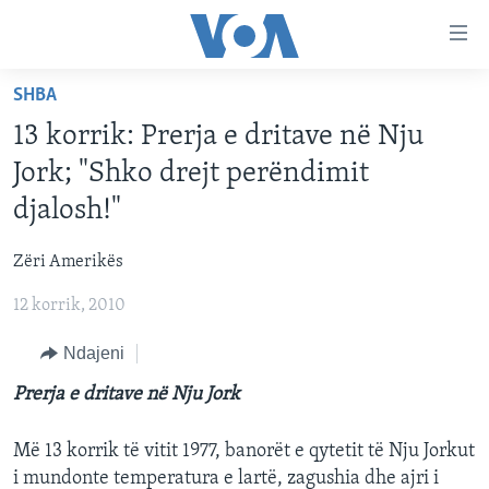
Lidhje
Kalo
në
SHBA
faqen
FAQJA KRYESORE
kryesore
13 korrik: Prerja e dritave në Nju
KATEGORITË
Kalo
Jork; "Shko drejt perëndimit
tek
DITARI
AMERIKA
djalosh!"
faqja
BALLKANI
kryesore
Learning English
Zëri Amerikës
Kalo
EVROPA
tek
12 korrik, 2010
FOLLOW US
BOTA
kërkimi
Ndajeni
MJEDISI
KULTURË
Prerja e dritave në Nju Jork
Gjuhët
SHKENCË DHE TEKNOLOGJI
Më 13 korrik të vitit 1977, banorët e qytetit të Nju Jorkut
SHËNDETËSI
i mundonte temperatura e lartë, zagushia dhe ajri i