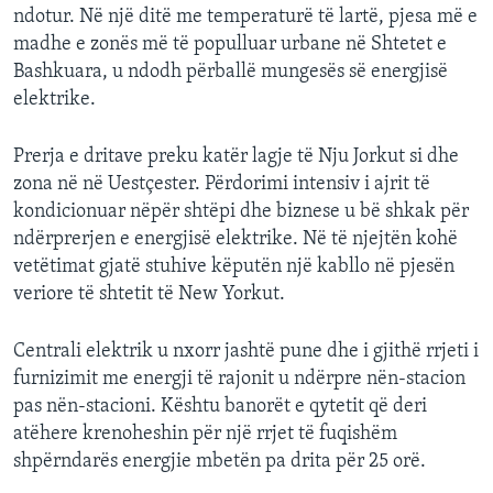
ndotur. Në një ditë me temperaturë të lartë, pjesa më e
INTERVISTA
madhe e zonës më të populluar urbane në Shtetet e
DITARI
Bashkuara, u ndodh përballë mungesës së energjisë
elektrike.
Prerja e dritave preku katër lagje të Nju Jorkut si dhe
zona në në Uestçester. Përdorimi intensiv i ajrit të
kondicionuar nëpër shtëpi dhe biznese u bë shkak për
ndërprerjen e energjisë elektrike. Në të njejtën kohë
vetëtimat gjatë stuhive këputën një kabllo në pjesën
veriore të shtetit të New Yorkut.
Centrali elektrik u nxorr jashtë pune dhe i gjithë rrjeti i
furnizimit me energji të rajonit u ndërpre nën-stacion
pas nën-stacioni. Kështu banorët e qytetit që deri
atëhere krenoheshin për një rrjet të fuqishëm
shpërndarës energjie mbetën pa drita për 25 orë.