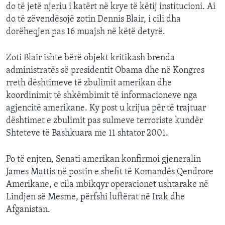
do të jetë njeriu i katërt në krye të këtij institucioni. Ai
do të zëvendësojë zotin Dennis Blair, i cili dha
dorëheqjen pas 16 muajsh në këtë detyrë.
Zoti Blair ishte bërë objekt kritikash brenda
administratës së presidentit Obama dhe në Kongres
rreth dështimeve të zbulimit amerikan dhe
koordinimit të shkëmbimit të informacioneve nga
agjencitë amerikane. Ky post u krijua për të trajtuar
dështimet e zbulimit pas sulmeve terroriste kundër
Shteteve të Bashkuara me 11 shtator 2001.
Po të enjten, Senati amerikan konfirmoi gjeneralin
James Mattis në postin e shefit të Komandës Qendrore
Amerikane, e cila mbikqyr operacionet ushtarake në
Lindjen së Mesme, përfshi luftërat në Irak dhe
Afganistan.