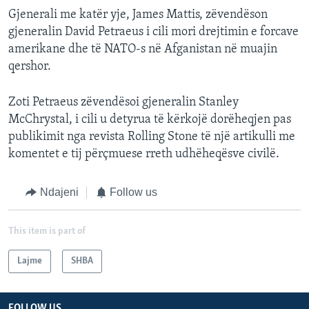
Gjenerali me katër yje, James Mattis, zëvendëson
gjeneralin David Petraeus i cili mori drejtimin e forcave
amerikane dhe të NATO-s në Afganistan në muajin
qershor.
Zoti Petraeus zëvendësoi gjeneralin Stanley
McChrystal, i cili u detyrua të kërkojë dorëheqjen pas
publikimit nga revista Rolling Stone të një artikulli me
komentet e tij përçmuese rreth udhëheqësve civilë.
Ndajeni
Follow us
This item is part of
Lajme
SHBA
FOLLOW US