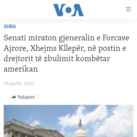
Lidhje
Kalo
në
SHBA
faqen
FAQJA KRYESORE
kryesore
Senati miraton gjeneralin e Forcave
KATEGORITË
Kalo
Ajrore, Xhejms Kllepër, në postin e
tek
DITARI
AMERIKA
drejtorit të zbulimit kombëtar
faqja
BALLKANI
kryesore
amerikan
Learning English
Kalo
EVROPA
tek
06 gusht, 2010
FOLLOW US
BOTA
kërkimi
Ndajeni
MJEDISI
KULTURË
Gjuhët
SHKENCË DHE TEKNOLOGJI
SHËNDETËSI