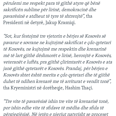
përulemi me respekt para të gjithë atyre që bënë
sakrificën sublime për lirinë, demokracinë dhe
pavarësinë e atdheut të tyre të shtrenjtë”,
tha
Presidenti në detyrë, Jakup Krasniqi.
“Sot, kur festojmë tre vjetorin e bërjes së Kosovës së
pavarur e sovrane ne kujtojmë sakrificat e çdo qytetari
të Kosovës, ne kujtojmë me respektin dhe krenarinë
më të lart gjithë dëshmorët e lirisë, heronjtë e Kosovës,
veteranët e luftës, pra gjithë çlirimtarët e Kosovës e ata
janë gjithë qytetarët e Kosovës. Prandaj, për bërjen e
Kosovës shtet është merita e çdo qytetari dhe të gjithë
duhet të ndihen krenarë me të arriturat e vendit tonë”,
tha Kryeministri në dorëheqje, Hashim Thaçi.
“Tre vite të pavarësisë ishin tre vite të krenarisë tonë,
por ishin edhe vite të sfidave të mëdha dhe sfida të
përgjegjësisë. Në jetën e njeriut natyrisht se proceset