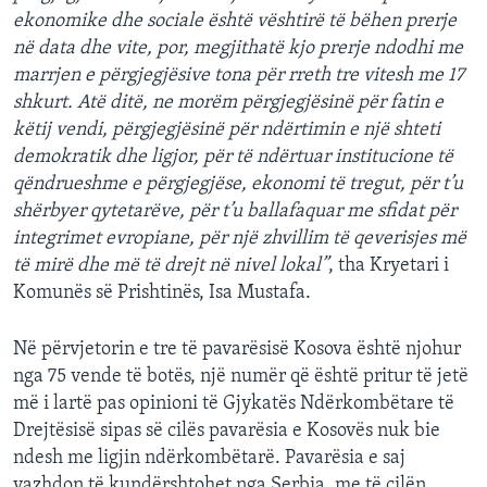
ekonomike dhe sociale është vështirë të bëhen prerje
në data dhe vite, por, megjithatë kjo prerje ndodhi me
marrjen e përgjegjësive tona për rreth tre vitesh me 17
shkurt. Atë ditë, ne morëm përgjegjësinë për fatin e
këtij vendi, përgjegjësinë për ndërtimin e një shteti
demokratik dhe ligjor, për të ndërtuar institucione të
qëndrueshme e përgjegjëse, ekonomi të tregut, për t’u
shërbyer qytetarëve, për t’u ballafaquar me sfidat për
integrimet evropiane, për një zhvillim të qeverisjes më
të mirë dhe më të drejt në nivel lokal”
, tha Kryetari i
Komunës së Prishtinës, Isa Mustafa.
Në përvjetorin e tre të pavarësisë Kosova është njohur
nga 75 vende të botës, një numër që është pritur të jetë
më i lartë pas opinioni të Gjykatës Ndërkombëtare të
Drejtësisë sipas së cilës pavarësia e Kosovës nuk bie
ndesh me ligjin ndërkombëtarë. Pavarësia e saj
vazhdon të kundërshtohet nga Serbia, me të cilën