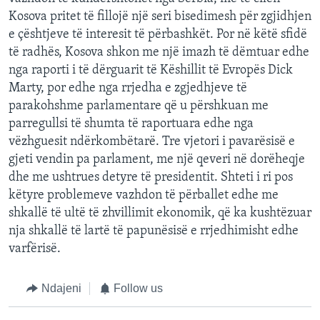
Kosova pritet të fillojë një seri bisedimesh për zgjidhjen
e çështjeve të interesit të përbashkët. Por në këtë sfidë
të radhës, Kosova shkon me një imazh të dëmtuar edhe
nga raporti i të dërguarit të Këshillit të Evropës Dick
Marty, por edhe nga rrjedha e zgjedhjeve të
parakohshme parlamentare që u përshkuan me
parregullsi të shumta të raportuara edhe nga
vëzhguesit ndërkombëtarë. Tre vjetori i pavarësisë e
gjeti vendin pa parlament, me një qeveri në dorëheqje
dhe me ushtrues detyre të presidentit. Shteti i ri pos
këtyre problemeve vazhdon të përballet edhe me
shkallë të ultë të zhvillimit ekonomik, që ka kushtëzuar
nja shkallë të lartë të papunësisë e rrjedhimisht edhe
varfërisë.
Ndajeni
Follow us