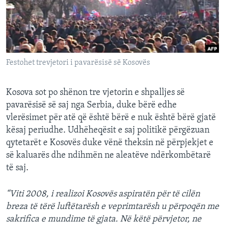
INTERVISTA
DITARI
Festohet trevjetori i pavarësisë së Kosovës
Kosova sot po shënon tre vjetorin e shpalljes së
pavarësisë së saj nga Serbia, duke bërë edhe
vlerësimet për atë që është bërë e nuk është bërë gjatë
kësaj periudhe. Udhëheqësit e saj politikë përgëzuan
qytetarët e Kosovës duke vënë theksin në përpjekjet e
së kaluarës dhe ndihmën ne aleatëve ndërkombëtarë
të saj.
“Viti 2008, i realizoi Kosovës aspiratën për të cilën
breza të tërë luftëtarësh e veprimtarësh u përpoqën me
sakrifica e mundime të gjata. Në këtë përvjetor, ne