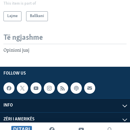
This item is part of
Lajme
Ballkani
Të ngjashme
Opinioni juaj
FOLLOW US
INFO
ZËRI I AMERIKËS
DITARI