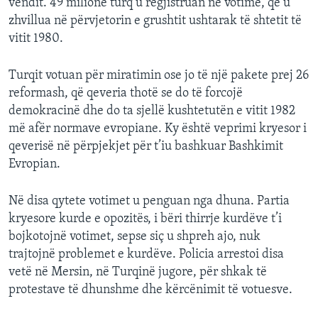
vendit. 49 milionë turq u regjistruan në votime, që u
INTERVISTA
zhvillua në përvjetorin e grushtit ushtarak të shtetit të
vitit 1980.
DITARI
Turqit votuan për miratimin ose jo të një pakete prej 26
reformash, që qeveria thotë se do të forcojë
demokracinë dhe do ta sjellë kushtetutën e vitit 1982
më afër normave evropiane. Ky është veprimi kryesor i
qeverisë në përpjekjet për t’iu bashkuar Bashkimit
Evropian.
Në disa qytete votimet u penguan nga dhuna. Partia
kryesore kurde e opozitës, i bëri thirrje kurdëve t’i
bojkotojnë votimet, sepse siç u shpreh ajo, nuk
trajtojnë problemet e kurdëve. Policia arrestoi disa
vetë në Mersin, në Turqinë jugore, për shkak të
protestave të dhunshme dhe kërcënimit të votuesve.