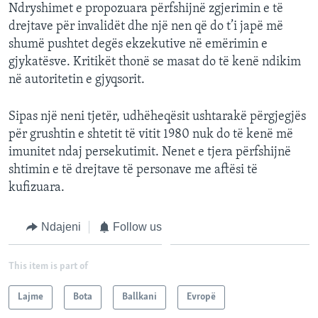
Ndryshimet e propozuara përfshijnë zgjerimin e të
drejtave për invalidët dhe një nen që do t’i japë më
shumë pushtet degës ekzekutive në emërimin e
gjykatësve. Kritikët thonë se masat do të kenë ndikim
në autoritetin e gjyqsorit.
Sipas një neni tjetër, udhëheqësit ushtarakë përgjegjës
për grushtin e shtetit të vitit 1980 nuk do të kenë më
imunitet ndaj persekutimit. Nenet e tjera përfshijnë
shtimin e të drejtave të personave me aftësi të
kufizuara.
Ndajeni
Follow us
This item is part of
Lajme
Bota
Ballkani
Evropë