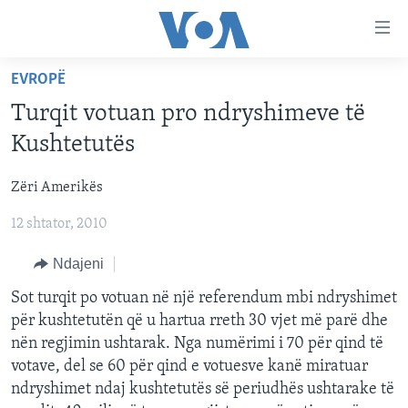
Lidhje
Kalo
në
EVROPË
faqen
FAQJA KRYESORE
kryesore
Turqit votuan pro ndryshimeve të
KATEGORITË
Kalo
Kushtetutës
tek
DITARI
AMERIKA
faqja
Zëri Amerikës
BALLKANI
kryesore
Learning English
Kalo
12 shtator, 2010
EVROPA
tek
FOLLOW US
BOTA
Ndajeni
kërkimi
MJEDISI
Sot turqit po votuan në një referendum mbi ndryshimet
për kushtetutën që u hartua rreth 30 vjet më parë dhe
KULTURË
nën regjimin ushtarak. Nga numërimi i 70 për qind të
Gjuhët
SHKENCË DHE TEKNOLOGJI
votave, del se 60 për qind e votuesve kanë miratuar
ndryshimet ndaj kushtetutës së periudhës ushtarake të
SHËNDETËSI