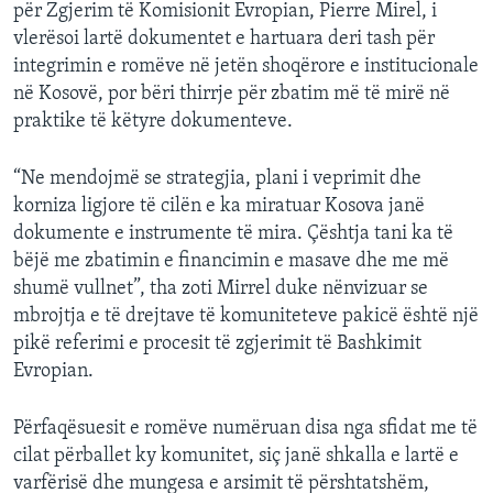
për Zgjerim të Komisionit Evropian, Pierre Mirel, i
vlerësoi lartë dokumentet e hartuara deri tash për
integrimin e romëve në jetën shoqërore e institucionale
në Kosovë, por bëri thirrje për zbatim më të mirë në
praktike të këtyre dokumenteve.
“Ne mendojmë se strategjia, plani i veprimit dhe
korniza ligjore të cilën e ka miratuar Kosova janë
dokumente e instrumente të mira. Çështja tani ka të
bëjë me zbatimin e financimin e masave dhe me më
shumë vullnet”, tha zoti Mirrel duke nënvizuar se
mbrojtja e të drejtave të komuniteteve pakicë është një
pikë referimi e procesit të zgjerimit të Bashkimit
Evropian.
Përfaqësuesit e romëve numëruan disa nga sfidat me të
cilat përballet ky komunitet, siç janë shkalla e lartë e
varfërisë dhe mungesa e arsimit të përshtatshëm,