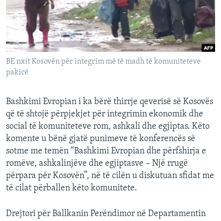
INTERVISTA
DITARI
BE nxit Kosovën për integrim më të madh të komuniteteve
pakicë
Bashkimi Evropian i ka bërë thirrje qeverisë së Kosovës
që të shtojë përpjekjet për integrimin ekonomik dhe
social të komuniteteve rom, ashkali dhe egjiptas. Këto
komente u bënë gjatë punimeve të konferencës së
sotme me temën “Bashkimi Evropian dhe përfshirja e
romëve, ashkalinjëve dhe egjiptasve – Një rrugë
përpara për Kosovën”, në të cilën u diskutuan sfidat me
të cilat përballen këto komunitete.
Drejtori për Ballkanin Perëndimor në Departamentin