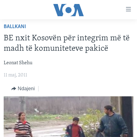
Lidhje
Kalo
në
BALLKANI
faqen
FAQJA KRYESORE
kryesore
BE nxit Kosovën për integrim më të
KATEGORITË
Kalo
madh të komuniteteve pakicë
tek
DITARI
AMERIKA
faqja
Leonat Shehu
BALLKANI
kryesore
Learning English
Kalo
11 maj, 2011
EVROPA
tek
FOLLOW US
BOTA
Ndajeni
kërkimi
MJEDISI
KULTURË
Gjuhët
SHKENCË DHE TEKNOLOGJI
SHËNDETËSI