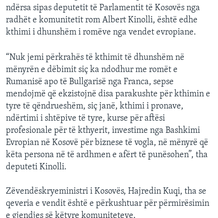
ndërsa sipas deputetit të Parlamentit të Kosovës nga
radhët e komunitetit rom Albert Kinolli, është edhe
kthimi i dhunshëm i romëve nga vendet evropiane.
“Nuk jemi përkrahës të kthimit të dhunshëm në
mënyrën e dëbimit siç ka ndodhur me romët e
Rumanisë apo të Bullgarisë nga Franca, sepse
mendojmë që ekzistojnë disa parakushte për kthimin e
tyre të qëndrueshëm, siç janë, kthimi i pronave,
ndërtimi i shtëpive të tyre, kurse për aftësi
profesionale për të kthyerit, investime nga Bashkimi
Evropian në Kosovë për biznese të vogla, në mënyrë që
këta persona në të ardhmen e afërt të punësohen”, tha
deputeti Kinolli.
Zëvendëskryeministri i Kosovës, Hajredin Kuqi, tha se
qeveria e vendit është e përkushtuar për përmirësimin
e gjendjes së këtyre komuniteteve.