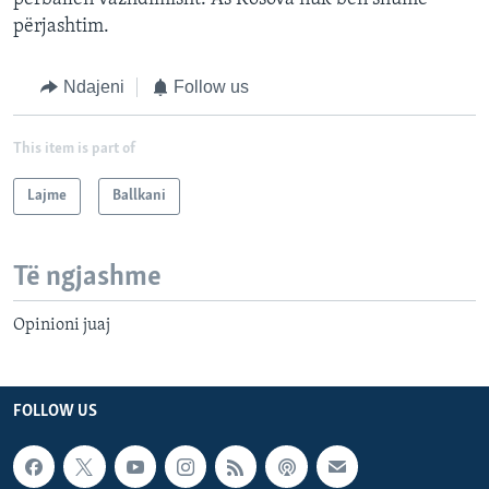
përjashtim.
Ndajeni
Follow us
This item is part of
Lajme
Ballkani
Të ngjashme
Opinioni juaj
FOLLOW US