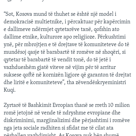
“Sot, Kosova mund të thuhet se është një model i
demokracisë multietnike, i përcaktuar për kapërcimin
e dallimeve ndërmjet qytetarëve tanë, qofshin ato
dallime etnike, kulturore apo religjioze. Përkushtimi
ynë, për mbrojtjen e të drejtave të komuniteteve do të
mundësoj qasje të barabartë të romëve në shoqëri, si
qytetar të barabartë të vendit tonë, do të jetë i
vazhdueshëm gjatë viteve në vijim për të arritur
suksese qoftë në kornizën ligjore që garanton të drejtat
dhe liritë e komuniteteve”, tha zëvendëskryeministri
Kuqi.
Zyrtarë të Bashkimit Evropian thanë se rreth 10 milion
romë jetojnë në vende të ndryshme evropiane dhe
diskriminimi, margjinalizimi dhe përjashtimi i romëve
nga jeta sociale radhiten si sfidat me të cilat ata
përballen vazhdimisht. As Kosova nuk bën shumë