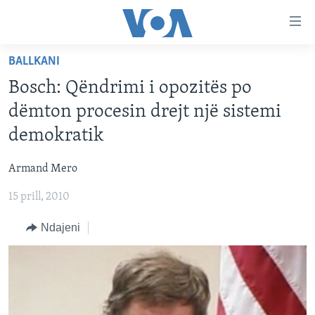
Lidhje
Kalo
në
BALLKANI
faqen
FAQJA KRYESORE
kryesore
Bosch: Qëndrimi i opozitës po
KATEGORITË
Kalo
dëmton procesin drejt një sistemi
tek
DITARI
AMERIKA
demokratik
faqja
BALLKANI
kryesore
Learning English
Armand Mero
Kalo
EVROPA
tek
15 prill, 2010
FOLLOW US
BOTA
kërkimi
Ndajeni
MJEDISI
KULTURË
Gjuhët
SHKENCË DHE TEKNOLOGJI
SHËNDETËSI