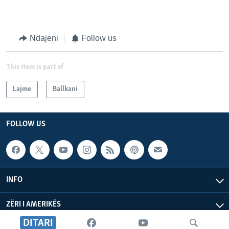
Ndajeni
Follow us
This item is part of
Lajme
Ballkani
FOLLOW US
INFO
ZËRI I AMERIKËS
DITARI