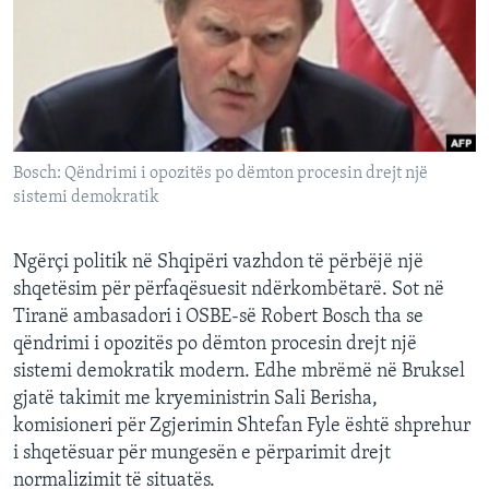
INTERVISTA
DITARI
Bosch: Qëndrimi i opozitës po dëmton procesin drejt një
sistemi demokratik
Ngërçi politik në Shqipëri vazhdon të përbëjë një
shqetësim për përfaqësuesit ndërkombëtarë. Sot në
Tiranë ambasadori i OSBE-së Robert Bosch tha se
qëndrimi i opozitës po dëmton procesin drejt një
sistemi demokratik modern. Edhe mbrëmë në Bruksel
gjatë takimit me kryeministrin Sali Berisha,
komisioneri për Zgjerimin Shtefan Fyle është shprehur
i shqetësuar për mungesën e përparimit drejt
normalizimit të situatës.