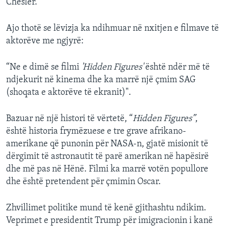
Chesler.
Ajo thotë se lëvizja ka ndihmuar në nxitjen e filmave të
aktorëve me ngjyrë:
“Ne e dimë se filmi
'Hidden Figures'
është ndër më të
ndjekurit në kinema dhe ka marrë një çmim SAG
(shoqata e aktorëve të ekranit)".
Bazuar në një histori të vërtetë, “
Hidden Figures”
,
është historia frymëzuese e tre grave afrikano-
amerikane që punonin për NASA-n, gjatë misionit të
dërgimit të astronautit të parë amerikan në hapësirë
dhe më pas në Hënë. Filmi ka marrë votën popullore
dhe është pretendent për çmimin Oscar.
Zhvillimet politike mund të kenë gjithashtu ndikim.
Veprimet e presidentit Trump për imigracionin i kanë