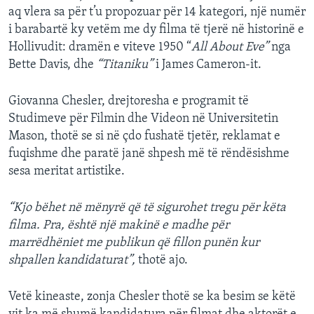
aq vlera sa për t’u propozuar për 14 kategori, një numër
i barabartë ky vetëm me dy filma të tjerë në historinë e
Hollivudit: dramën e viteve 1950 “
All About Eve”
nga
Bette Davis, dhe
“Titaniku”
i James Cameron-it.
Giovanna Chesler, drejtoresha e programit të
Studimeve për Filmin dhe Videon në Universitetin
Mason, thotë se si në çdo fushatë tjetër, reklamat e
fuqishme dhe paratë janë shpesh më të rëndësishme
sesa meritat artistike.
“Kjo bëhet në mënyrë që të sigurohet tregu për këta
filma. Pra, është një makinë e madhe për
marrëdhëniet me publikun që fillon punën kur
shpallen kandidaturat”,
thotë ajo.
Vetë kineaste, zonja Chesler thotë se ka besim se këtë