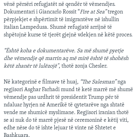
vënë përsëri refugjatët në qendër të vëmendjes.
Dokumentari i Giancarlo Rossit “
Fire at Sea”
tregon
përpjekjet e shpërtimit të imigrantëve në ishullin
italian Lampedusa. Shumë refugjatë arrijnë të
shpëtojnë kurse të tjerët gjejnë vdekjen në këtë proces.
“Është koha e dokumentarëve. Sa më shumë pyetje
dhe vëmendje që marrin aq më mirë është të shohësh
këtë zhanër të lulëzojë"
, thotë zonja Chesler.
Në kategorinë e filmave të huaj,
“The Salesman”
nga
regjisori Asghar Farhadi mund të ketë marrë më shumë
vëmendje pas urdhrit të presidentit Trump për të
ndaluar hyrjen në Amerikë të qytetarëve nga shtatë
vende me shumicë myslimane. Regjisori iranian thotë
se ai nuk do të marrë pjesë në ceremoninë e këtij viti,
edhe nëse do të ishte lejuar të vinte në Shtetet e
Bashkuara.