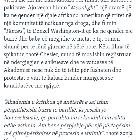
vit ka më shumë kandidatura për filmat dhe aktorët e
pakicave. Ajo veçon filmin “
Moonlight”
, një dramë që
ka në qendër një djalë afrikano-amerikan që rritet në
një komunitet të ndikuar nga droga, dhe filmin
“
Fences”
, të Denzel Washington-it që ka në qendër një
burrë dhe baba që megjithë të metat e tij, punon
shumë për të lënë gjurmë në këtë botë. Këta filma të
spikatur, thotë Chesler, mund të mos ishin regjistruar
në ndërgjegjen e shikuesve dhe të votuesve të
Akademisë nëse nuk do të ishte për fushatën dhe
protestat e vitit të kaluar kundër mungesës së
kandidatëve me ngjyrë.
“Akademia u kritikua që anëtarët e saj ishin
përgjithësisht burra të bardhë, kryesisht jo
homoseksualë, që përcaktonin si kandidimin ashtu
edhe votimin. Ata bënë përpjekje për një përfaqësim
më gjithëpërfshirës në procesin e votimit”
, thotë zonja