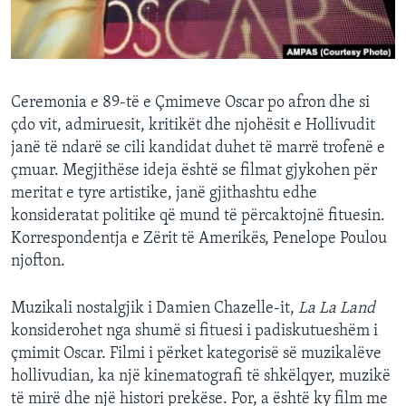
INTERVISTA
DITARI
Ceremonia e 89-të e Çmimeve Oscar po afron dhe si
çdo vit, admiruesit, kritikët dhe njohësit e Hollivudit
janë të ndarë se cili kandidat duhet të marrë trofenë e
çmuar. Megjithëse ideja është se filmat gjykohen për
meritat e tyre artistike, janë gjithashtu edhe
konsideratat politike që mund të përcaktojnë fituesin.
Korrespondentja e Zërit të Amerikës, Penelope Poulou
njofton.
Muzikali nostalgjik i Damien Chazelle-it,
La La Land
konsiderohet nga shumë si fituesi i padiskutueshëm i
çmimit Oscar. Filmi i përket kategorisë së muzikalëve
hollivudian, ka një kinematografi të shkëlqyer, muzikë
të mirë dhe një histori prekëse. Por, a është ky film me