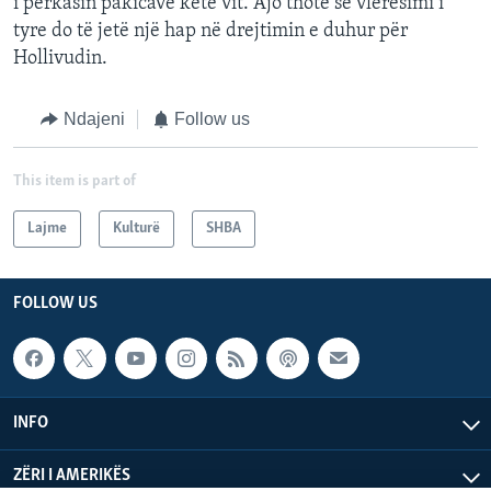
i përkasin pakicave këtë vit. Ajo thotë se vlerësimi i
tyre do të jetë një hap në drejtimin e duhur për
Hollivudin.
Ndajeni
Follow us
This item is part of
Lajme
Kulturë
SHBA
FOLLOW US
INFO
ZËRI I AMERIKËS