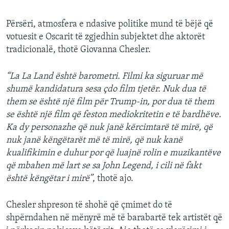
Përsëri, atmosfera e ndasive politike mund të bëjë që
votuesit e Oscarit të zgjedhin subjektet dhe aktorët
tradicionalë, thotë Giovanna Chesler.
“La La Land është barometri. Filmi ka siguruar më
shumë kandidatura sesa çdo film tjetër. Nuk dua të
them se është një film për Trump-in, por dua të them
se është një film që feston mediokritetin e të bardhëve.
Ka dy personazhe që nuk janë kërcimtarë të mirë, që
nuk janë këngëtarët më të mirë, që nuk kanë
kualifikimin e duhur por që luajnë rolin e muzikantëve
që mbahen më lart se sa John Legend, i cili në fakt
është këngëtar i mirë”
, thotë ajo.
Chesler shpreson të shohë që çmimet do të
shpërndahen në mënyrë më të barabartë tek artistët që