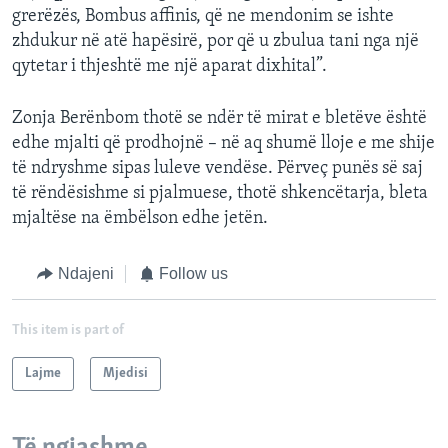
grerëzës, Bombus affinis, që ne mendonim se ishte
zhdukur në atë hapësirë, por që u zbulua tani nga një
qytetar i thjeshtë me një aparat dixhital”.
Zonja Berënbom thotë se ndër të mirat e bletëve është
edhe mjalti që prodhojnë – në aq shumë lloje e me shije
të ndryshme sipas luleve vendëse. Përveç punës së saj
të rëndësishme si pjalmuese, thotë shkencëtarja, bleta
mjaltëse na ëmbëlson edhe jetën.
Ndajeni
Follow us
This item is part of
Lajme
Mjedisi