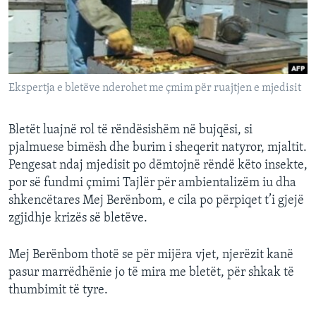
INTERVISTA
DITARI
Ekspertja e bletëve nderohet me çmim për ruajtjen e mjedisit
Bletët luajnë rol të rëndësishëm në bujqësi, si
pjalmuese bimësh dhe burim i sheqerit natyror, mjaltit.
Pengesat ndaj mjedisit po dëmtojnë rëndë këto insekte,
por së fundmi çmimi Tajlër për ambientalizëm iu dha
shkencëtares Mej Berënbom, e cila po përpiqet t’i gjejë
zgjidhje krizës së bletëve.
Mej Berënbom thotë se për mijëra vjet, njerëzit kanë
pasur marrëdhënie jo të mira me bletët, për shkak të
thumbimit të tyre.