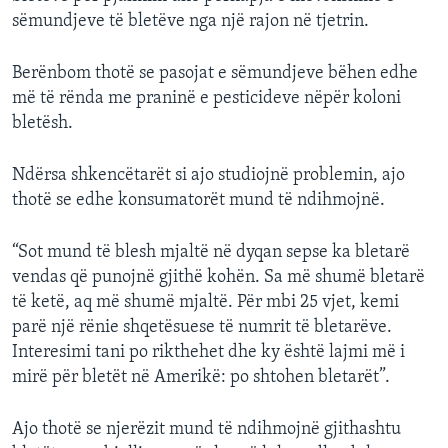
sëmundjeve të bletëve nga një rajon në tjetrin.
Berënbom thotë se pasojat e sëmundjeve bëhen edhe
më të rënda me praninë e pesticideve nëpër koloni
bletësh.
Ndërsa shkencëtarët si ajo studiojnë problemin, ajo
thotë se edhe konsumatorët mund të ndihmojnë.
“Sot mund të blesh mjaltë në dyqan sepse ka bletarë
vendas që punojnë gjithë kohën. Sa më shumë bletarë
të ketë, aq më shumë mjaltë. Për mbi 25 vjet, kemi
parë një rënie shqetësuese të numrit të bletarëve.
Interesimi tani po rikthehet dhe ky është lajmi më i
mirë për bletët në Amerikë: po shtohen bletarët”.
Ajo thotë se njerëzit mund të ndihmojnë gjithashtu