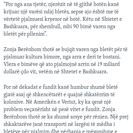
“Por nga ana tjetër, njerëzit në të gjithë botën kanë
krijuar një varësi ndaj bletës, sepse ajo është me të
vërtetë pjalmuesi kryesor në botë. Këtu në Shtetet e
Bashkuara, për shembull, mbi 90 bimë varen nga
bletët për pllenim”.
Zonja Berënbom thotë se bujqit varen nga bletët për të
pjalmuar kultura bimore, nga arra e deri te bostani.
Vlera e bimëve që ato pjalmojnë arrin në 19 miliard
dollarë çdo vit, vetëm në Shtetet e Bashkuara.
Por në dekadat e fundit kanë humbur shumë bletë
gjatë asaj që shkencëtarët e quajnë shkatërrim të
kolonive. Në Amerikën e Veriut, ky ka qenë një
problem veçanërisht në pesë vitet e fundit. Zonja
Berënbom thotë se ka shumë arsye për rënien. Një prej
shkaktarëve janë transporti në largësi të mëdha i
bletëve për pjalmim dhe përhapja e mëvonshme e