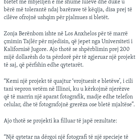
bletët me mbjelljen e më shumë luleve dhe duke u
bërë më tolerantë ndaj barërave të këqija, disa prej të
cilëve ofrojnë ushqim për pjalmues si bletët.
Zonja Berënbom ishte në Los Anxhelos për të marrë
çmimin Tajlër për mjedisin, që jepet nga Universiteti i
Kalifornisë Jugore. Ajo thotë se shpërblimin prej 200
mijë dollarësh do ta përdorë për të zgjeruar një projekt
të saj, që përfshin edhe qytetarët.
“Kemi një projekt të quajtur ‘vrojtuesit e bletëve’, i cili
tani vepron vetëm në Illinoi, ku u kërkojmë njerëzve
që të marrin një aparat fotografik, madje edhe telefon
celular, dhe të fotografojnë grerëza ose bletë mjaltëse”.
Ajo thotë se projekti ka filluar të japë rezultate:
“Një qytetar na dërgoi një fotografi të një specieje të