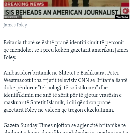
INTERVISTA
DITARI
James Foley
Britania thotë se është pranë identifikimit të personit
që mendohet se i preu kokën gazetarit amerikan James
Foley.
Ambasadori britanik në Shtetet e Bashkuara, Peter
Westmacott i tha rrjetit televiziv CNN se Britania është
duke përdorur "teknologji të sofistikuara" dhe
identifikimin me anë të zërit për të gjetur vrasësin e
maskuar të Shtetit Islamik, i cili qëndron pranë
gazetarit Foley në videon që tregon ekzekutimin.
Gazeta Sunday Times njofton se agjencitë britanike të