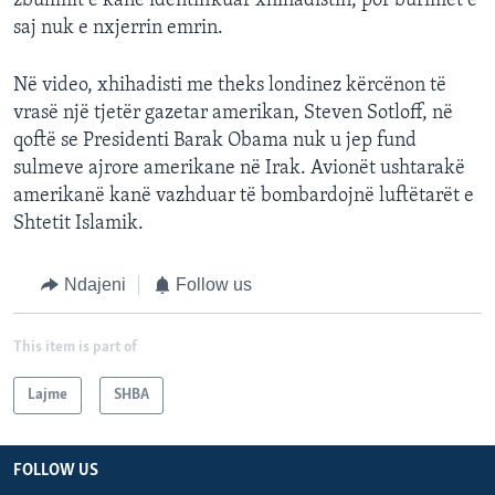
zbulimit e kanë identifikuar xhihadistin, por burimet e
saj nuk e nxjerrin emrin.
Në video, xhihadisti me theks londinez kërcënon të
vrasë një tjetër gazetar amerikan, Steven Sotloff, në
qoftë se Presidenti Barak Obama nuk u jep fund
sulmeve ajrore amerikane në Irak. Avionët ushtarakë
amerikanë kanë vazhduar të bombardojnë luftëtarët e
Shtetit Islamik.
Ndajeni
Follow us
This item is part of
Lajme
SHBA
FOLLOW US