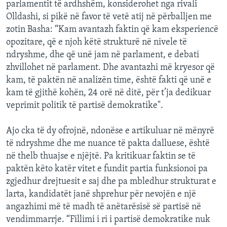
parlamentit të ardhshëm, konsiderohet nga rivali
Olldashi, si pikë në favor të vetë atij në përballjen me
zotin Basha: “Kam avantazh faktin që kam eksperiencë
opozitare, që e njoh këtë strukturë në nivele të
ndryshme, dhe që unë jam në parlament, e debati
zhvillohet në parlament. Dhe avantazhi më kryesor që
kam, të paktën në analizën time, është fakti që unë e
kam të gjithë kohën, 24 orë në ditë, për t’ja dedikuar
veprimit politik të partisë demokratike".
Ajo cka të dy ofrojnë, ndonëse e artikuluar në mënyrë
të ndryshme dhe me nuance të pakta dalluese, është
në thelb thuajse e njëjtë. Pa kritikuar faktin se të
paktën këto katër vitet e fundit partia funksionoi pa
zgjedhur drejtuesit e saj dhe pa mbledhur strukturat e
larta, kandidatët janë shprehur për nevojën e një
angazhimi më të madh të anëtarësisë së partisë në
vendimmarrje. “Fillimi i ri i partisë demokratike nuk