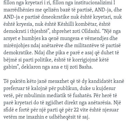
fillon nga kryetari i ri, fillon nga institucionalizimi I
marrëdhënies me qelizën bazë të partisë, AND-ja, dhe
AND-ja e partisë dmeokratike nuk është kryetari, nuk
është kryesia, nuk është Këshilli kombëtar, është
demokrati i thjeshtë”, shprehet zoti Olldashi. “Një nga
arsyet e humbjes ka qenë mungesa e vëmendjes dhe
mirënjohjes ndaj anëtarëve dhe militantëve të partisë
demokratike. Ndaj dhe pika e parë e asaj që duhet të
bëjmë si parti politike, është të korrigjojmë këtë
gabim”, deklaron nga ana e tij zoti Basha.
Të paktën këto janë mesazhet që të dy kandidatët kanë
preferuar të kalojnë për publikun, duke u kujdesur
vetë, për mbulimin mediatik të fushatës. Për herë të
parë kryetari do të zgjidhet direkt nga anëtarësia. Një
sfidë e fortë për një parti që për 22 vite është njesuar
vetëm me imazhin e udhëheqësit të saj.