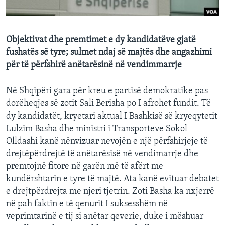
INTERVISTA
DITARI
Objektivat dhe premtimet e dy kandidatëve gjatë
fushatës së tyre; sulmet ndaj së majtës dhe angazhimi
për të përfshirë anëtarësinë në vendimmarrje
Në Shqipëri gara për kreu e partisë demokratike pas
dorëheqjes së zotit Sali Berisha po I afrohet fundit. Të
dy kandidatët, kryetari aktual I Bashkisë së kryeqytetit
Lulzim Basha dhe ministri i Transporteve Sokol
Olldashi kanë nënvizuar nevojën e një përfshirjeje të
drejtëpërdrejtë të anëtarësisë në vendimarrje dhe
premtojnë fitore në garën më të afërt me
kundërshtarin e tyre të majtë. Ata kanë evituar debatet
e drejtpërdrejta me njeri tjetrin. Zoti Basha ka nxjerrë
në pah faktin e të qenurit I suksesshëm në
veprimtarinë e tij si anëtar qeverie, duke i mëshuar