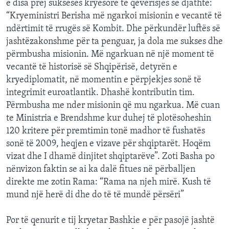
e disa prej sukseses kryesore të qeverisjes së djathtë:
“Kryeministri Berisha më ngarkoi misionin e vecantë të
ndërtimit të rrugës së Kombit. Dhe përkundër luftës së
jashtëzakonshme për ta penguar, ja dola me sukses dhe
përmbusha misionin. Më ngarkuan në një moment të
vecantë të historisë së Shqipërisë, detyrën e
kryediplomatit, në momentin e përpjekjes sonë të
integrimit euroatlantik. Dhashë kontributin tim.
Përmbusha me nder misionin që mu ngarkua. Më cuan
te Ministria e Brendshme kur duhej të plotësoheshin
120 kritere për premtimin tonë madhor të fushatës
sonë të 2009, heqjen e vizave për shqiptarët. Hoqëm
vizat dhe I dhamë dinjitet shqiptarëve”. Zoti Basha po
nënvizon faktin se ai ka dalë fitues në përballjen
direkte me zotin Rama: “Rama na njeh mirë. Kush të
mund një herë di dhe do të të mundë përsëri”
Por të qenurit e tij kryetar Bashkie e për pasojë jashtë