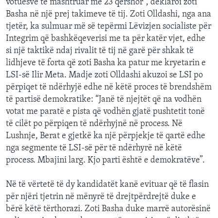
votuesve të mashtruar më 23 qershor”, deklaroi zoti
Basha në një prej takimeve të tij. Zoti Olldashi, nga ana
tjetër, ka sulmuar më së tepërmi Lëvizjen socialiste për
Integrim që bashkëqeverisi me ta për katër vjet, edhe
si një taktikë ndaj rivalit të tij në garë për shkak të
lidhjeve të forta që zoti Basha ka patur me kryetarin e
LSI-së Ilir Meta. Madje zoti Olldashi akuzoi se LSI po
përpiqet të ndërhyjë edhe në këtë proces të brendshëm
të partisë demokratike: “Janë të njejtët që na vodhën
votat me paratë e pista që vodhën gjatë pushtetit tonë
të cilët po përpiqen të ndërhyjnë në process. Në
Lushnje, Berat e gjetkë ka një përpjekje të qartë edhe
nga segmente të LSI-së për të ndërhyrë në këtë
process. Mbajini larg. Kjo parti është e demokratëve”.
Në të vërtetë të dy kandidatët kanë evituar që të flasin
për njëri tjetrin në mënyrë të drejtpërdrejtë duke e
bërë këtë tërthorazi. Zoti Basha duke marrë autorësinë