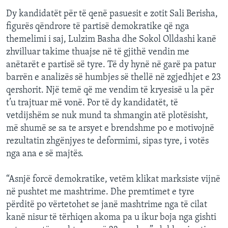
Dy kandidatët për të qenë pasuesit e zotit Sali Berisha,
figurës qëndrore të partisë demokratike që nga
themelimi i saj, Lulzim Basha dhe Sokol Olldashi kanë
zhvilluar takime thuajse në të gjithë vendin me
anëtarët e partisë së tyre. Të dy hynë në garë pa patur
barrën e analizës së humbjes së thellë në zgjedhjet e 23
qershorit. Një temë që me vendim të kryesisë u la për
t’u trajtuar më vonë. Por të dy kandidatët, të
vetdijshëm se nuk mund ta shmangin atë plotësisht,
më shumë se sa te arsyet e brendshme po e motivojnë
rezultatin zhgënjyes te deformimi, sipas tyre, i votës
nga ana e së majtës.
“Asnjë forcë demokratike, vetëm klikat marksiste vijnë
në pushtet me mashtrime. Dhe premtimet e tyre
përditë po vërtetohet se janë mashtrime nga të cilat
kanë nisur të tërhiqen akoma pa u ikur boja nga gishti