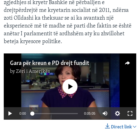
zgjedhjes si kryetr Bashkie në përballjen e
drejtpërdrejtë me kryetarin socialist në 2011, ndërsa
zoti Olldashi ka theksuar se ai ka avantazh një
eksperiencë më të madhe në parti dhe faktin se është
anëtar I parlamentit të ardhshëm aty ku zhvillohet
beteja kryesore politike.
Gara për kreun e PD drejt fundit
by
Zëri i Amerikës
No media source currently available
0:00
0:05:05
Direct link