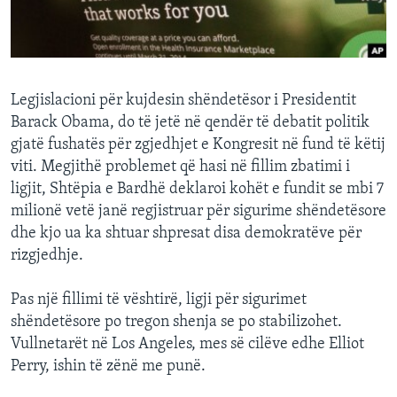
INTERVISTA
DITARI
Legjislacioni për kujdesin shëndetësor i Presidentit
Barack Obama, do të jetë në qendër të debatit politik
gjatë fushatës për zgjedhjet e Kongresit në fund të këtij
viti. Megjithë problemet që hasi në fillim zbatimi i
ligjit, Shtëpia e Bardhë deklaroi kohët e fundit se mbi 7
milionë vetë janë regjistruar për sigurime shëndetësore
dhe kjo ua ka shtuar shpresat disa demokratëve për
rizgjedhje.
Pas një fillimi të vështirë, ligji për sigurimet
shëndetësore po tregon shenja se po stabilizohet.
Vullnetarët në Los Angeles, mes së cilëve edhe Elliot
Perry, ishin të zënë me punë.