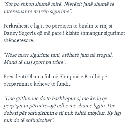
“Sot po shkon shumë mirë. Njerëzit janë shumë të
interesuar të marrin sigurime”.
Përkrahësit e ligjit po përpiqen të bindin të rinj si
Danny Segovia që më parë i kishte shmangur sigurimet
shëndetësore.
“Nëse marr sigurime tani, atëherë jam në rregull.
Mund të luaj sport pa frikë”.
Presidenti Obama foli në Shtëpinë e Bardhë për
përparimin e kohëve të fundit.
“Unë gjithmonë do të bashkëpunoj me këdo që
përpiqet ta përmirësojë edhe më shumë ligjin. Por
debati për shfuqizimin e tij nuk është mbyllur. Ky ligj
nuk do të shfuqizohet”.