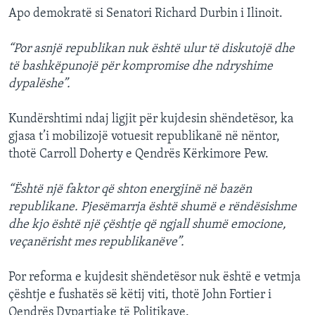
Apo demokratë si Senatori Richard Durbin i Ilinoit.
“Por asnjë republikan nuk është ulur të diskutojë dhe
të bashkëpunojë për kompromise dhe ndryshime
dypalëshe”.
Kundërshtimi ndaj ligjit për kujdesin shëndetësor, ka
gjasa t’i mobilizojë votuesit republikanë në nëntor,
thotë Carroll Doherty e Qendrës Kërkimore Pew.
“Është një faktor që shton energjinë në bazën
republikane. Pjesëmarrja është shumë e rëndësishme
dhe kjo është një çështje që ngjall shumë emocione,
veçanërisht mes republikanëve”.
Por reforma e kujdesit shëndetësor nuk është e vetmja
çështje e fushatës së këtij viti, thotë John Fortier i
Qendrës Dypartiake të Politikave.