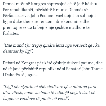
Demokratët në Kongres shpresojnë që të jetë kështu.
Por republikanët, përfshirë Kreun e Dhomës së
Përfaqësuesve, John Boehner vazhdojnë ta sulmojnë
ligjin duke thënë se rëndon mbi ekonominë dhe
premtojnë se do ta bëjnë një çështje madhore të
fushatës.
“Unë mund t’ju tregoj qindra letra nga votuesit që i ka
dëmtuar ky ligj”.
Debati në Kongres për këtë çështje duket i pafund, dhe
në të janë përfshirë republikanë si Senatori John Thune
i Dakotës së Jugut...
“Ligji për sigurimet shëndetësore që u miratua para
disa vitesh, ende vazhdon të ndikojë negativisht në
hapjen e vendeve të punës në vend”.