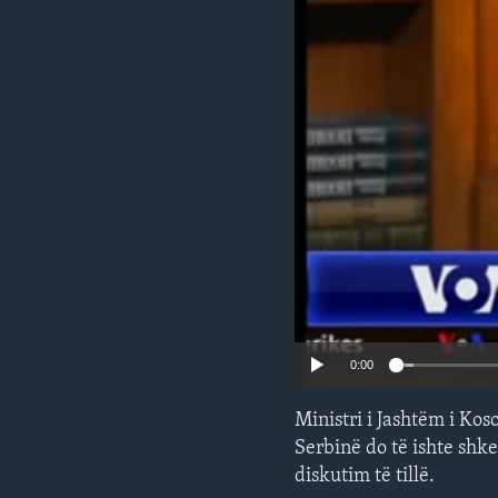
INTERVISTA
DITARI
0:00
Ministri i Jashtëm i Kos
Serbinë do të ishte shke
diskutim të tillë.