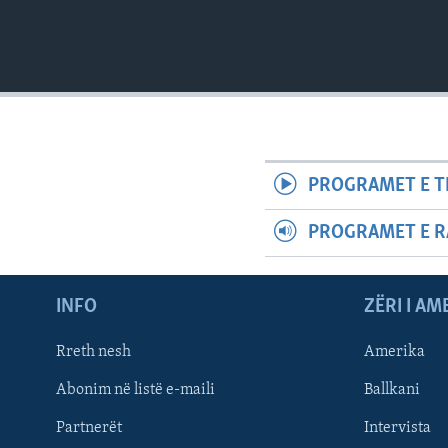
PROGRAMET E T
PROGRAMET E R
INFO
ZËRI I AM
Rreth nesh
Amerika
Abonim në listë e-maili
Ballkani
Partnerët
Intervista
Learning English