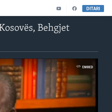
DITARI
 Kosovës, Behgjet
EMBED