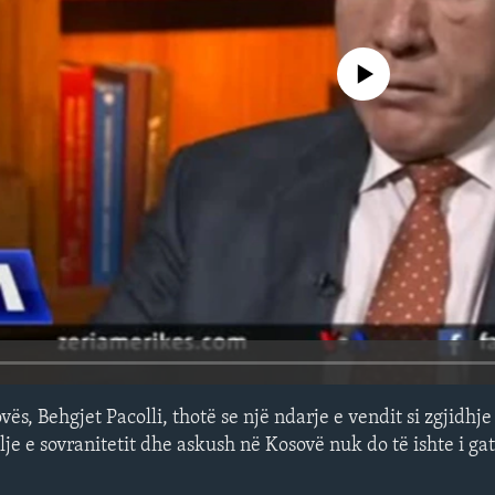
No media source currently avail
ovës, Behgjet Pacolli, thotë se një ndarje e vendit si zgjid
lje e sovranitetit dhe askush në Kosovë nuk do të ishte i g