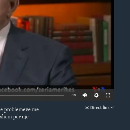
able
5:19
Direct link
hje e problemeve me
EMBED
atshëm për një