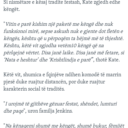
Si nismëtare e kësaj tradite festash, Kate zgjedh edhe
këngët.
"
Vitin e parë kishim një paketë me këngë dhe nuk
funksionoi mirë, sepse askush nuk e gjente dot fletën e
këngës, kështu që u përpoqëm ta bëjmë më të thjeshtë.
Kështu, këtë vit zgjodha vetëm10 këngë që na
përlqejnë vërtet. Disa janë laike. Disa janë më fetare, si
‘Nata e heshtur’ dhe ‘Krishtlindja e parë’
”, thotë Kate.
Këtë vit, shumica e fqinjëve ndihen komodë të marrin
pjesë duke ruajtur distancën, por duke ruajtur
karakterin social të traditës.
"
I urojmë të gjithëve gëzuar festat, shëndet, lumturi
dhe paqe
", uron familja Jenkins.
"
Na kënaqemi shumë me këngët, shumë bukur, fëmijët