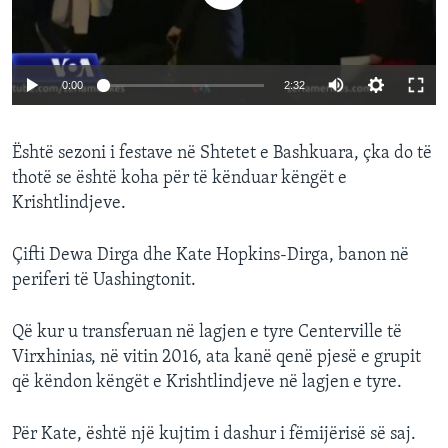
INTERVISTA
DITARI
0:00
2:32
Është sezoni i festave në Shtetet e Bashkuara, çka do të
thotë se është koha për të kënduar këngët e
Krishtlindjeve.
Çifti Dewa Dirga dhe Kate Hopkins-Dirga, banon në
periferi të Uashingtonit.
Që kur u transferuan në lagjen e tyre Centerville të
Virxhinias, në vitin 2016, ata kanë qenë pjesë e grupit
që këndon këngët e Krishtlindjeve në lagjen e tyre.
Për Kate, është një kujtim i dashur i fëmijërisë së saj.