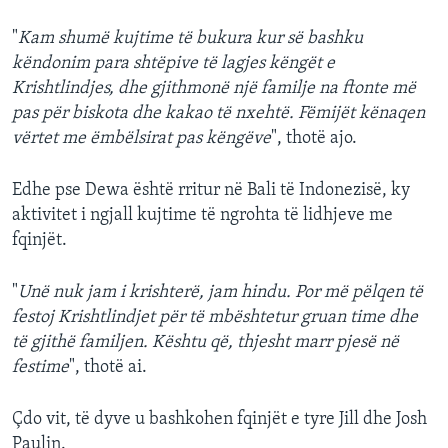
"
Kam shumë kujtime të bukura kur së bashku
këndonim para shtëpive të lagjes këngët e
Krishtlindjes, dhe gjithmonë një familje na ftonte më
pas për biskota dhe kakao të nxehtë. Fëmijët kënaqen
vërtet me ëmbëlsirat pas këngëve
", thotë ajo.
Edhe pse Dewa është rritur në Bali të Indonezisë, ky
aktivitet i ngjall kujtime të ngrohta të lidhjeve me
fqinjët.
"
Unë nuk jam i krishterë, jam hindu. Por më pëlqen të
festoj Krishtlindjet për të mbështetur gruan time dhe
të gjithë familjen. Kështu që, thjesht marr pjesë në
festime
", thotë ai.
Çdo vit, të dyve u bashkohen fqinjët e tyre Jill dhe Josh
Paulin.