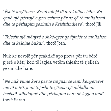
"
Është argëtuese. Kemi fqinjë të mrekullueshëm. Ka
qenë një përvojë e gëzueshme për ne që të mblidhemi
dhe të përhapim gëzimin e Krishtlindjeve
”, thotë Jill.
"
Thjesht një mënyrë e shkëlqyer që fqinjët të mblidhen
dhe ta kalojnë bukur
", thotë Josh.
Nuk ke nevojë për praktikë apo prova për t’u bërë
pjesë e këtij kori të lagjes, vetëm thjesht të sjellësh
gëzim dhe hare.
"
Ne nuk vijmë këtu për të treguar se jemi këngëtarët
më të mirë. Jemi thjesht të gëzuar që mblidhemi
bashkë, këndojmë dhe përhapim hare në lagjen tonë
",
thotë Sarah.