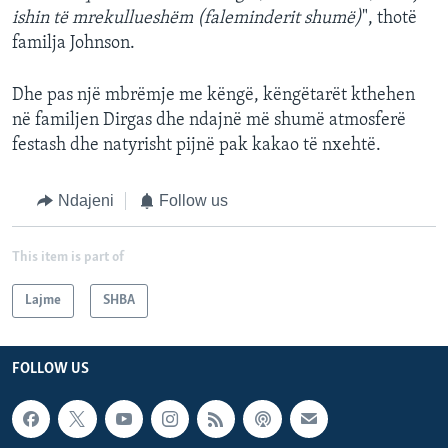
ishin të mrekullueshëm (faleminderit shumë)
", thotë
familja Johnson.
Dhe pas një mbrëmje me këngë, këngëtarët kthehen
në familjen Dirgas dhe ndajnë më shumë atmosferë
festash dhe natyrisht pijnë pak kakao të nxehtë.
Ndajeni
Follow us
This item is part of
Lajme
SHBA
FOLLOW US