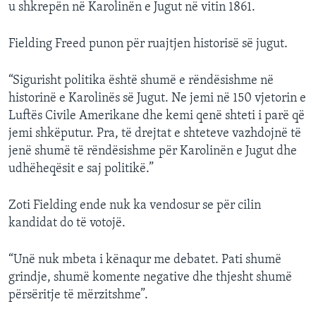
u shkrepën në Karolinën e Jugut në vitin 1861.
Fielding Freed punon për ruajtjen historisë së jugut.
“Sigurisht politika është shumë e rëndësishme në
historinë e Karolinës së Jugut. Ne jemi në 150 vjetorin e
Luftës Civile Amerikane dhe kemi qenë shteti i parë që
jemi shkëputur. Pra, të drejtat e shteteve vazhdojnë të
jenë shumë të rëndësishme për Karolinën e Jugut dhe
udhëheqësit e saj politikë.”
Zoti Fielding ende nuk ka vendosur se për cilin
kandidat do të votojë.
“Unë nuk mbeta i kënaqur me debatet. Pati shumë
grindje, shumë komente negative dhe thjesht shumë
përsëritje të mërzitshme”.