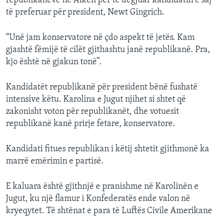
republikanëve në Aiken për të dëgjuar kandidatin e saj
të preferuar për president, Newt Gingrich.
“Unë jam konservatore në çdo aspekt të jetës. Kam
gjashtë fëmijë të cilët gjithashtu janë republikanë. Pra,
kjo është në gjakun tonë”.
Kandidatët republikanë për president bënë fushatë
intensive këtu. Karolina e Jugut njihet si shtet që
zakonisht voton për republikanët, dhe votuesit
republikanë kanë prirje fetare, konservatore.
Kandidati fitues republikan i këtij shtetit gjithmonë ka
marrë emërimin e partisë.
E kaluara është gjithnjë e pranishme në Karolinën e
Jugut, ku një flamur i Konfederatës ende valon në
kryeqytet. Të shtënat e para të Luftës Civile Amerikane