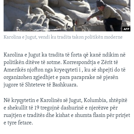
INTERVISTA
DITARI
Karolina e Jugut, vendi ku tradita takon politikën moderne
Karolina e Jugut ka tradita të forta që kanë ndikim në
politikën ditëve të sotme. Korrespondtja e Zërit të
Amerikës njofton nga kryeqyteti i , ku së shpejti do të
organizohen zgjedhjet e para paraprake në pjesën
jugore të Shteteve të Bashkuara.
Në kryqytetin e Karolinës së Jugut, Kolumbia, shtëpitë
e shekullit të 19 tregojnë dashurinë e njerëzve për
ruajtjen e traditës dhe kishat e shumta flasin për prirjet
e tyre fetare.