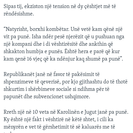
Sipas tij, ekziston një tension në dy çështjet më të
rëndësishme.
“Natyrisht, borxhi kombëtar. Unë vetë kam qënë një
vit pa punë. Isha ndër pesë njerëzit që u pushuan nga
një kompani dhe i di vështirësitë dhe ankthin që
shkakton humbja e punës. Është hera e parë që kur
kam qenë 16 vjeç që ka ndënjur kaq shumë pa punë”.
Republikanët janë në favor të pakësimit të
shpenzimeve të qeverisë, por kjo gjithashtu do të thotë
shkurtim i shërbimeve sociale si ndihma për të
papunët dhe subvencionet ushqimore.
Rreth një në 10 veta në Karolinën e Jugut janë pa punë.
Ky është një fakt i vështirë në këtë shtet, i cili ka
mënyrën e vet të gërshetimit të së kaluarës me të