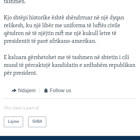
tashmen.
Kjo shtëpi historike është shëndrruar në një dyqan
relikesh, ku një libër me uniforma të luftës civile
qëndron në të njëjtin raft me një kukull letre të
presidentit të parë afrikano-amerikan.
E kaluara gërshetohet me të tashmen në shtetin i cili
mund të përcaktojë kandidatin e ardhshëm republikan
për president.
Ndajeni
Follow us
This item is part of
Lajme
SHBA