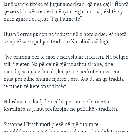
Janë pamje tipike të jugut amerikan, që nga çaji i ftohtë
që servirin këtu e deri mënyrat e gatimit, siç është ky
mish zgare i quajtur “Pig Palmetto”.
Huan Torres punon në industrinë e hotelerisë. Ai thotë
se njerëzve u pëlqen tradita e Karolinës së Jugut.
“Ne priremi për të mos e ndryshuar traditën. Na pëlqen
stili i vjetër. Na pëlqejnë gjërat ashtu si janë, dhe
mendoj se nuk është diçka që më përkufizon vetëm
mua por edhe shumë njerëz tjerë. Ata duan që tradita
të ruhet, të ketë vazhdimësi”.
Ndoshta ai e ka fjalën edhe për atë që banorët e
Karolinës së Jugut preferojnë në politikë - traditën.
Susanne Hirsch mori pjesë në një tubim të