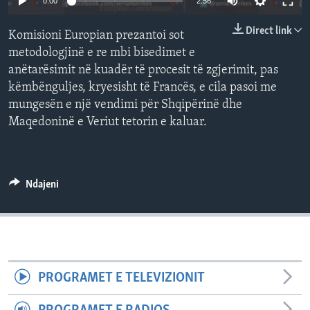
0:00
2:56
INTERVISTA
Direct link
Komisioni Europian prezantoi sot
DITARI
metodologjinë e re mbi bisedimet e
anëtarësimit në kuadër të procesit të zgjerimit, pas
këmbënguljes, kryesisht të Francës, e cila pasoi me
mungesën e një vendimi për Shqipërinë dhe
Maqedoninë e Veriut tetorin e kaluar.
Ndajeni
PROGRAMET E TELEVIZIONIT