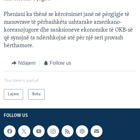
Pheniani ka thënë se kërcënimet janë në përgjigje të
manovrave të përbashkëta ushtarake amerikano-
koreanojugore dhe sanksioneve ekonomike të OKB-së
që synojnë ta ndërshkojnë atë për një seri provash
bërthamore.
Ndajeni
Follow us
This item is part of
Lajme
Bota
FOLLOW US