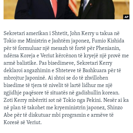
INTERVISTA
DITARI
Sekretari amerikan i Shtetit, John Kerry u takua në
Tokio me Ministrin e Jashtëm japonez, Fumio Kishida
për të formuluar një mesazh të fortë për Phenianin,
ndërsa Koreja e Veriut kërcënon të kryejë një provë me
armë balistike. Pas bisedimeve, Sekretari Kerry
deklaroi angazhimin e Shteteve të Bashkuara për të
mbrojtur Japoninë. Ai shtoi se do të zhvillohen
bisedime të tjera të nivelit të lartë lidhur me një
zgjidhje paqësore të situatës në gadishullin korean.
Zoti Kerry mbërriti sot në Tokio nga Pekini. Nesër ai ka
në plan të takohet me kryeministrin japonez, Shinzo
Abe për të diskutuar mbi programin e armëve të
Koresë së Veriut.