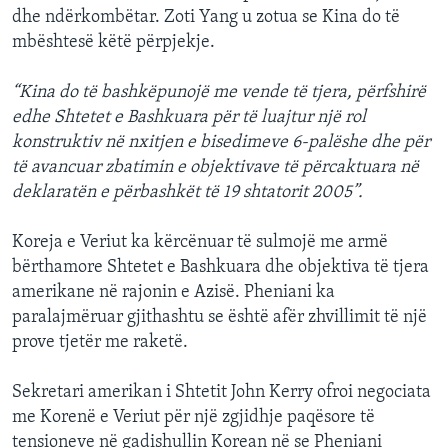
dhe ndërkombëtar. Zoti Yang u zotua se Kina do të
mbështesë këtë përpjekje.
“Kina do të bashkëpunojë me vende të tjera, përfshirë
edhe Shtetet e Bashkuara për të luajtur një rol
konstruktiv në nxitjen e bisedimeve 6-palëshe dhe për
të avancuar zbatimin e objektivave të përcaktuara në
deklaratën e përbashkët të 19 shtatorit 2005”.
Koreja e Veriut ka kërcënuar të sulmojë me armë
bërthamore Shtetet e Bashkuara dhe objektiva të tjera
amerikane në rajonin e Azisë. Pheniani ka
paralajmëruar gjithashtu se është afër zhvillimit të një
prove tjetër me raketë.
Sekretari amerikan i Shtetit John Kerry ofroi negociata
me Korenë e Veriut për një zgjidhje paqësore të
tensioneve në gadishullin Korean në se Pheniani