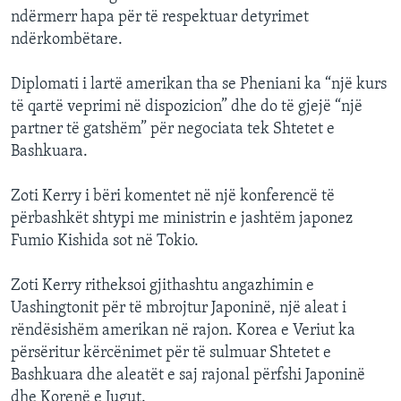
ndërmerr hapa për të respektuar detyrimet
ndërkombëtare.
Diplomati i lartë amerikan tha se Pheniani ka “një kurs
të qartë veprimi në dispozicion” dhe do të gjejë “një
partner të gatshëm” për negociata tek Shtetet e
Bashkuara.
Zoti Kerry i bëri komentet në një konferencë të
përbashkët shtypi me ministrin e jashtëm japonez
Fumio Kishida sot në Tokio.
Zoti Kerry ritheksoi gjithashtu angazhimin e
Uashingtonit për të mbrojtur Japoninë, një aleat i
rëndësishëm amerikan në rajon. Korea e Veriut ka
përsëritur kërcënimet për të sulmuar Shtetet e
Bashkuara dhe aleatët e saj rajonal përfshi Japoninë
dhe Korenë e Jugut.