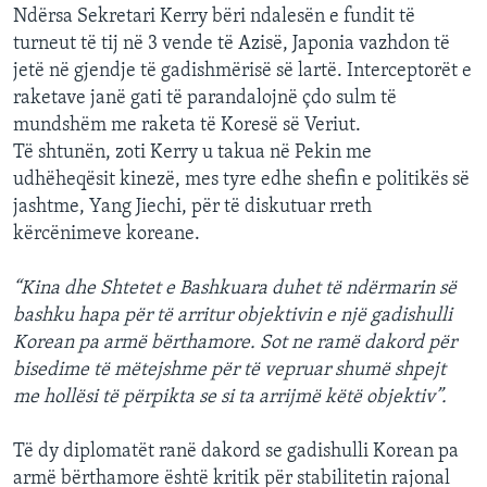
Ndërsa Sekretari Kerry bëri ndalesën e fundit të
turneut të tij në 3 vende të Azisë, Japonia vazhdon të
jetë në gjendje të gadishmërisë së lartë. Interceptorët e
raketave janë gati të parandalojnë çdo sulm të
mundshëm me raketa të Koresë së Veriut.
Të shtunën, zoti Kerry u takua në Pekin me
udhëheqësit kinezë, mes tyre edhe shefin e politikës së
jashtme, Yang Jiechi, për të diskutuar rreth
kërcënimeve koreane.
“Kina dhe Shtetet e Bashkuara duhet të ndërmarin së
bashku hapa për të arritur objektivin e një gadishulli
Korean pa armë bërthamore. Sot ne ramë dakord për
bisedime të mëtejshme për të vepruar shumë shpejt
me hollësi të përpikta se si ta arrijmë këtë objektiv”.
Të dy diplomatët ranë dakord se gadishulli Korean pa
armë bërthamore është kritik për stabilitetin rajonal