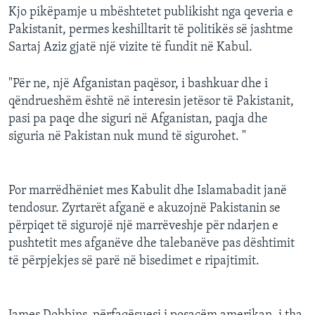
Kjo pikëpamje u mbështetet publikisht nga qeveria e
Pakistanit, permes keshilltarit të politikës së jashtme
Sartaj Aziz gjatë një vizite të fundit në Kabul.
"Për ne, një Afganistan paqësor, i bashkuar dhe i
qëndrueshëm është në interesin jetësor të Pakistanit,
pasi pa paqe dhe siguri në Afganistan, paqja dhe
siguria në Pakistan nuk mund të sigurohet. "
Por marrëdhëniet mes Kabulit dhe Islamabadit janë
tendosur. Zyrtarët afganë e akuzojnë Pakistanin se
përpiqet të sigurojë një marrëveshje për ndarjen e
pushtetit mes afganëve dhe talebanëve pas dështimit
të përpjekjes së parë në bisedimet e ripajtimit.