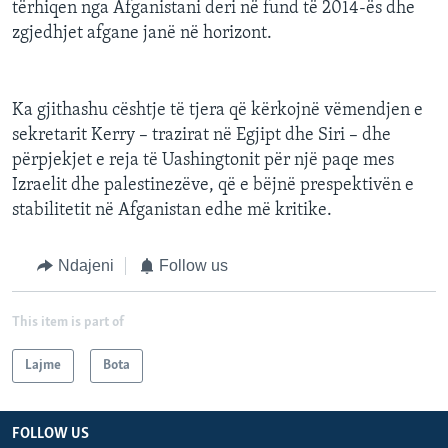
tërhiqen nga Afganistani deri në fund të 2014-ës dhe
zgjedhjet afgane janë në horizont.
Ka gjithashu cështje të tjera që kërkojnë vëmendjen e
sekretarit Kerry – trazirat në Egjipt dhe Siri – dhe
përpjekjet e reja të Uashingtonit për një paqe mes
Izraelit dhe palestinezëve, që e bëjnë prespektivën e
stabilitetit në Afganistan edhe më kritike.
Ndajeni
Follow us
This item is part of
Lajme
Bota
FOLLOW US