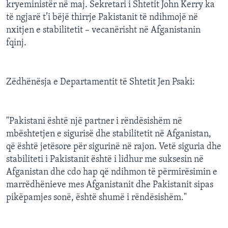
kryeministër në maj. Sekretari i Shtetit John Kerry ka
të ngjarë t’i bëjë thirrje Pakistanit të ndihmojë në
nxitjen e stabilitetit – vecanërisht në Afganistanin
fqinj.
Zëdhënësja e Departamentit të Shtetit Jen Psaki:
"Pakistani është një partner i rëndësishëm në
mbështetjen e sigurisë dhe stabilitetit në Afganistan,
që është jetësore për sigurinë në rajon. Vetë siguria dhe
stabiliteti i Pakistanit është i lidhur me suksesin në
Afganistan dhe cdo hap që ndihmon të përmirësimin e
marrëdhënieve mes Afganistanit dhe Pakistanit sipas
pikëpamjes sonë, është shumë i rëndësishëm."