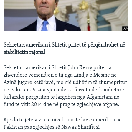
INTERVISTA
DITARI
Sekretari amerikan i Shtetit pritet të përqëndrohet në
stabilitetin rajonal
Sekretari amerikan i Shtetit John Kerry pritet ta
zhvendosë vëmendjen e tij nga Lindja e Mesme në
Azinë jugore këtë javë, me një udhëtim të shumëpritur
në Pakistan. Vizita vjen ndërsa forcat ndërkombëtare
luftarake përgatiten të largohen nga Afganistani në
fund të vitit 2014 dhe në prag të zgjedhjeve afgane.
Kjo do të jetë vizita e nivelit më të lartë amerikan në
Pakistan pas zgjedhjes së Nawaz Sharifit si