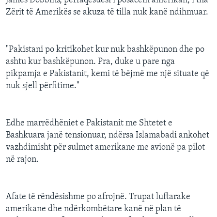
James Dobbins, përfaqësuesi i posacëm amerikan, i tha
Zërit të Amerikës se akuza të tilla nuk kanë ndihmuar.
"Pakistani po kritikohet kur nuk bashkëpunon dhe po
ashtu kur bashkëpunon. Pra, duke u pare nga
pikpamja e Pakistanit, kemi të bëjmë me një situate që
nuk sjell përfitime."
Edhe marrëdhëniet e Pakistanit me Shtetet e
Bashkuara janë tensionuar, ndërsa Islamabadi ankohet
vazhdimisht për sulmet amerikane me avionë pa pilot
në rajon.
Afate të rëndësishme po afrojnë. Trupat luftarake
amerikane dhe ndërkombëtare kanë në plan të