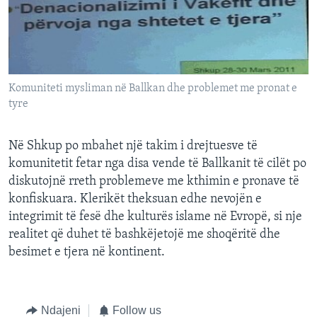
INTERVISTA
DITARI
Komuniteti mysliman në Ballkan dhe problemet me pronat e
tyre
Në Shkup po mbahet një takim i drejtuesve të
komunitetit fetar nga disa vende të Ballkanit të cilët po
diskutojnë rreth problemeve me kthimin e pronave të
konfiskuara. Klerikët theksuan edhe nevojën e
integrimit të fesë dhe kulturës islame në Evropë, si nje
realitet që duhet të bashkëjetojë me shoqëritë dhe
besimet e tjera në kontinent.
Ndajeni
Follow us