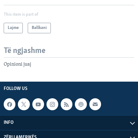
This item is part of
Lajme
Ballkani
Të ngjashme
Opinioni juaj
FOLLOW US
INFO
ZËRI I AMERIKËS