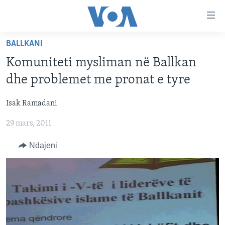
Lidhje
Kalo
në
BALLKANI
faqen
FAQJA KRYESORE
kryesore
Komuniteti mysliman në Ballkan
KATEGORITË
Kalo
dhe problemet me pronat e tyre
tek
DITARI
AMERIKA
faqja
Isak Ramadani
BALLKANI
kryesore
Learning English
Kalo
29 mars, 2011
EVROPA
tek
FOLLOW US
BOTA
Ndajeni
kërkimi
MJEDISI
KULTURË
Gjuhët
SHKENCË DHE TEKNOLOGJI
SHËNDETËSI