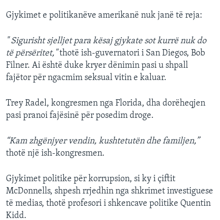
Gjykimet e politikanëve amerikanë nuk janë të reja:
" Sigurisht sjelljet para kësaj gjykate sot kurrë nuk do
të përsëritet,"
thotë ish-guvernatori i San Diegos, Bob
Filner. Ai është duke kryer dënimin pasi u shpall
fajëtor për ngacmim seksual vitin e kaluar.
Trey Radel, kongresmen nga Florida, dha dorëheqjen
pasi pranoi fajësinë për posedim droge.
“Kam zhgënjyer vendin, kushtetutën dhe familjen,”
thotë një ish-kongresmen.
Gjykimet politike për korrupsion, si ky i çiftit
McDonnells, shpesh rrjedhin nga shkrimet investiguese
të medias, thotë profesori i shkencave politike Quentin
Kidd.