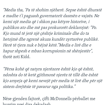
“Media tha, ‘Pa të shohim njëherë. Sepse është dhuratë
e madhe t’i paguash guvernatorit dasmën e vajzës. Ne
kemi një media që i shkon pas këtyre historive, i
publikon ato dhe më pas prokurorët deklarojnë: “Po.
Kjo mund të jetë një çështje kriminale dhe do ta
hetojmë dhe ngrenë akuza kundër zyrtarëve publikë.
Herë të tjera nuk e bëjnë këtë.”Media e lirë dhe e
hapur shpesh e mban korrupsionin në shënjestër",
thotë zoti Kidd.
“Përsa kohë që natyra njerëzore është kjo që është,
ndoshta do të ketë gjithmonë njerëz të tillë dhe është
kjo arsyeja që kemi nevojë për media të lirë dhe për një
sistem drejtësie të pavarur nga politika.”
Nëse gjenden fajtorë, çifti McDonnells përballet me
burgim prej disa dekadash.