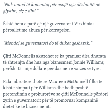
"Nuk mund të komentoj për asnjë nga dëshmitë në
gjykim, siç e dini."
Është hera e parë që një guvernator i Virxhinias
përballet me akuza për korrupsion.
“Mendoj se guvernatori do të duket qesharak.”
Çifti McDonnells akuzohet se ka pranuar disa dhurata
të shtrenjta dhe hua nga biznesmeni Jonnie Williams,
përfshi 15-mijë dollarë për dasmën e vajzës së tyre.
Pala mbrojtëse thotë se Maureen McDonnell filloi të
kishte simpati për Williams dhe hedh poshtë
pretendimin e prokurorëve se çifti McDonnells përdori
zyrin e guvernatorit për të promovuar kompaninë
dietetike të biznesmenit.