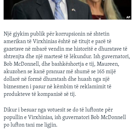
INTERVISTA
DITARI
Një gjykim publik për korrupsionin në shtetin
amerikan të Virxhinias është në titujt e parë të
gazetave në mbarë vendin me historitë e dhuratave të
shtrenjta dhe një martesë të lëkundur. Ish guvernatori,
Bob McDonnell, dhe bashkëshortja e tij, Maureen,
akuzohen se kanë pranuar më shumë se 165 mijë
dollarë në formë dhuratash dhe huash nga një
biznesmen i pasur në këmbim të reklamimit të
produkteve të kompanisë së tij.
Dikur i besuar nga votuesit se do të luftonte për
popullin e Virxhinias, ish guvernatori Bob McDonnell
po lufton tani me ligjin.