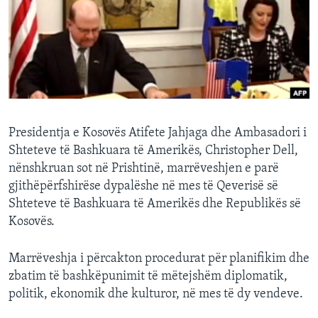
INTERVISTA
DITARI
Presidentja e Kosovës Atifete Jahjaga dhe Ambasadori i
Shteteve të Bashkuara të Amerikës, Christopher Dell,
nënshkruan sot në Prishtinë, marrëveshjen e parë
gjithëpërfshirëse dypalëshe në mes të Qeverisë së
Shteteve të Bashkuara të Amerikës dhe Republikës së
Kosovës.
Marrëveshja i përcakton procedurat për planifikim dhe
zbatim të bashkëpunimit të mëtejshëm diplomatik,
politik, ekonomik dhe kulturor, në mes të dy vendeve.