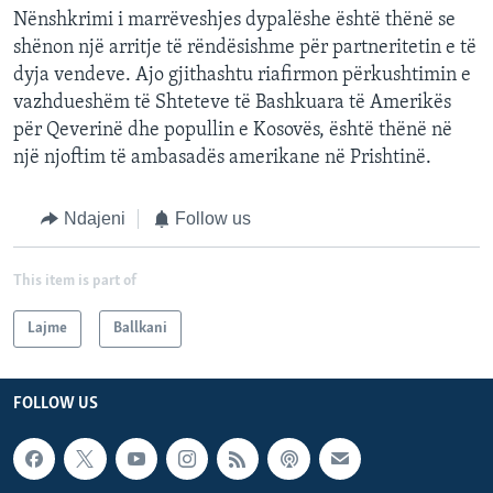
Nënshkrimi i marrëveshjes dypalëshe është thënë se
shënon një arritje të rëndësishme për partneritetin e të
dyja vendeve. Ajo gjithashtu riafirmon përkushtimin e
vazhdueshëm të Shteteve të Bashkuara të Amerikës
për Qeverinë dhe popullin e Kosovës, është thënë në
një njoftim të ambasadës amerikane në Prishtinë.
Ndajeni
Follow us
This item is part of
Lajme
Ballkani
FOLLOW US