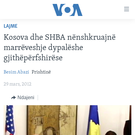
Lidhje
Kalo
në
LAJME
faqen
FAQJA KRYESORE
kryesore
Kosova dhe SHBA nënshkruajnë
KATEGORITË
Kalo
marrëveshje dypalëshe
tek
DITARI
AMERIKA
gjithëpërfshirëse
faqja
BALLKANI
kryesore
Learning English
Besim Abazi
Prishtinë
Kalo
EVROPA
tek
29 mars, 2012
FOLLOW US
BOTA
kërkimi
Ndajeni
MJEDISI
KULTURË
Gjuhët
SHKENCË DHE TEKNOLOGJI
SHËNDETËSI