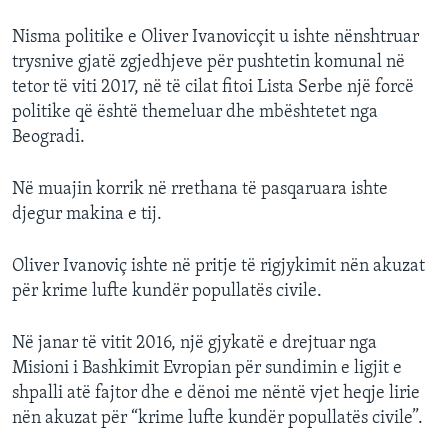
Nisma politike e Oliver Ivanovicçit u ishte nënshtruar
trysnive gjatë zgjedhjeve për pushtetin komunal në
tetor të viti 2017, në të cilat fitoi Lista Serbe një forcë
politike që është themeluar dhe mbështetet nga
Beogradi.
Në muajin korrik në rrethana të pasqaruara ishte
djegur makina e tij.
Oliver Ivanoviç ishte në pritje të rigjykimit nën akuzat
për krime lufte kundër popullatës civile.
Në janar të vitit 2016, një gjykatë e drejtuar nga
Misioni i Bashkimit Evropian për sundimin e ligjit e
shpalli atë fajtor dhe e dënoi me nëntë vjet heqje lirie
nën akuzat për “krime lufte kundër popullatës civile”.