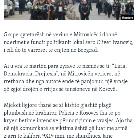
INTERVISTA
DITARI
Grupe qytetarësh në veriun e Mitrovicës i dhanë
nderimet e fundit politikanit lokal serb Oliver Ivanoviç,
i cili do të varroset të enjten në Beograd.
Ai u vra të martën para zyrave të nismës së tij “Liria,
Demokracia, Drejtësia”, në Mitrovicën veriore, në
rrethana dhe nga autorë ende të panjohur, një vrasje
që zgjoi drojën e rritjes së tensioneve në Kosovë.
Mjekët ligjorë thanë se ai kishte gjashtë plagë
plumbash në kraharor. Policia e Kosovës tha se po
kryen hetime intensive për ndriçimin e vrasjes. Ajo tha
në një komunikatë se viktima është qëlluar me armë
zjarri të kalibrit 9X19 mm, me shurdhues. Janë