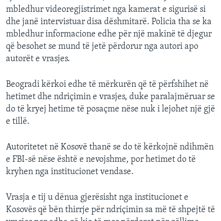
mbledhur videoregjistrimet nga kamerat e sigurisë si
dhe janë intervistuar disa dëshmitarë. Policia tha se ka
mbledhur informacione edhe për një makinë të djegur
që besohet se mund të jetë përdorur nga autori apo
autorët e vrasjes.
Beogradi kërkoi edhe të mërkurën që të përfshihet në
hetimet dhe ndriçimin e vrasjes, duke paralajmëruar se
do të kryej hetime të posaçme nëse nuk i lejohet një gjë
e tillë.
Autoritetet në Kosovë thanë se do të kërkojnë ndihmën
e FBI-së nëse është e nevojshme, por hetimet do të
kryhen nga institucionet vendase.
Vrasja e tij u dënua gjerësisht nga institucionet e
Kosovës që bën thirrje për ndriçimin sa më të shpejtë të