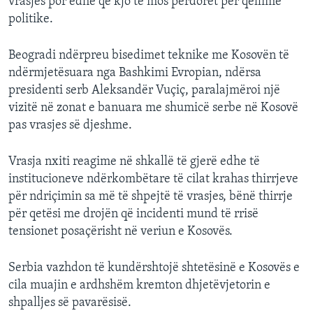
vrasjes por edhe që kjo të mos përdoret për qëllime
politike.
Beogradi ndërpreu bisedimet teknike me Kosovën të
ndërmjetësuara nga Bashkimi Evropian, ndërsa
presidenti serb Aleksandër Vuçiç, paralajmëroi një
vizitë në zonat e banuara me shumicë serbe në Kosovë
pas vrasjes së djeshme.
Vrasja nxiti reagime në shkallë të gjerë edhe të
institucioneve ndërkombëtare të cilat krahas thirrjeve
për ndriçimin sa më të shpejtë të vrasjes, bënë thirrje
për qetësi me drojën që incidenti mund të rrisë
tensionet posaçërisht në veriun e Kosovës.
Serbia vazhdon të kundërshtojë shtetësinë e Kosovës e
cila muajin e ardhshëm kremton dhjetëvjetorin e
shpalljes së pavarësisë.