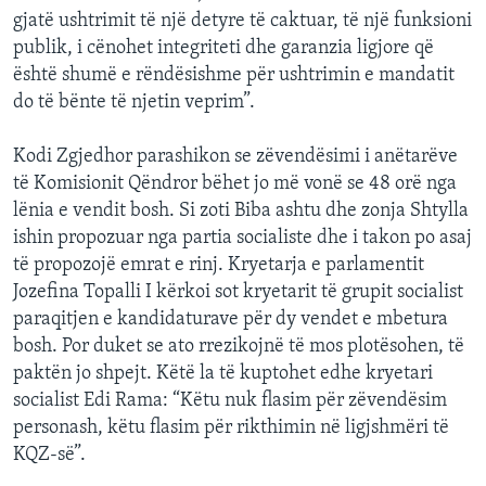
gjatë ushtrimit të një detyre të caktuar, të një funksioni
publik, i cënohet integriteti dhe garanzia ligjore që
është shumë e rëndësishme për ushtrimin e mandatit
do të bënte të njetin veprim”.
Kodi Zgjedhor parashikon se zëvendësimi i anëtarëve
të Komisionit Qëndror bëhet jo më vonë se 48 orë nga
lënia e vendit bosh. Si zoti Biba ashtu dhe zonja Shtylla
ishin propozuar nga partia socialiste dhe i takon po asaj
të propozojë emrat e rinj. Kryetarja e parlamentit
Jozefina Topalli I kërkoi sot kryetarit të grupit socialist
paraqitjen e kandidaturave për dy vendet e mbetura
bosh. Por duket se ato rrezikojnë të mos plotësohen, të
paktën jo shpejt. Këtë la të kuptohet edhe kryetari
socialist Edi Rama: “Këtu nuk flasim për zëvendësim
personash, këtu flasim për rikthimin në ligjshmëri të
KQZ-së”.