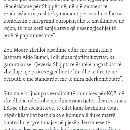
rëndësishme për Shqipërinë, në një moment të
rëndësishëm siç është ky moment për vendin edhe në
kontekstin e integrimit europian dhe të zhvillimeve në
rajon, të mos ketë asnjë arsye që nesër zgjedhjet të
jenë të papranueshme”.
Zoti Moore zhvilloi bisedime edhe me ministrin e
Jashtëm Aldo Bumci, i cili sipas njoftimit zyrtar, ka
garantuar se “Qeveria Shqiptare është e angazhuar të
zhvilloje një proces zgjedhor të lirë dhe të drejtë në
përputhje me standardet më të mira ndërkombëtare”.
Situata e krijuar pas vendimit të shumicës për KQZ-në
i ka dhënë ndërkohë një dimension tjetër aleancës mes
LSI-së dhe socialistëve, të cilët kanë bashkuar votat
nëpër këshillat bashkiakë e komunalë duke marrë
kontrollin e tyre thuajse në pjesën dërrmuese të