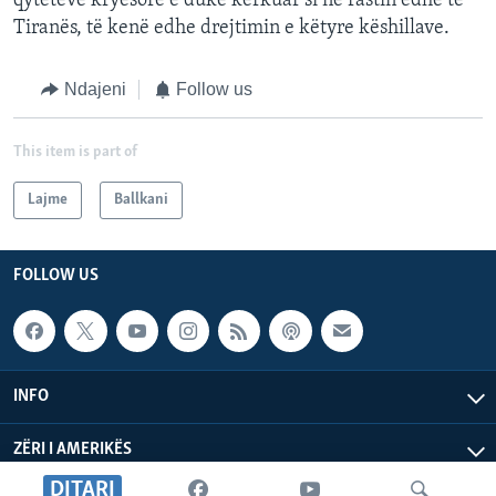
qyteteve kryesore e duke kërkuar si në rastin edhe të
Tiranës, të kenë edhe drejtimin e këtyre këshillave.
Ndajeni
Follow us
This item is part of
Lajme
Ballkani
FOLLOW US
INFO
ZËRI I AMERIKËS
DITARI