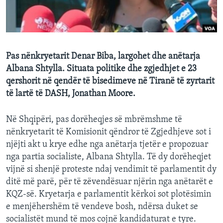
INTERVISTA
DITARI
Pas nënkryetarit Denar Biba, largohet dhe anëtarja
Albana Shtylla. Situata politike dhe zgjedhjet e 23
qershorit në qendër të bisedimeve në Tiranë të zyrtarit
të lartë të DASH, Jonathan Moore.
Në Shqipëri, pas dorëheqjes së mbrëmshme të
nënkryetarit të Komisionit qëndror të Zgjedhjeve sot i
njëjti akt u krye edhe nga anëtarja tjetër e propozuar
nga partia socialiste, Albana Shtylla. Të dy dorëheqjet
vijnë si shenjë proteste ndaj vendimit të parlamentit dy
ditë më parë, për të zëvendësuar njërin nga anëtarët e
KQZ-së. Kryetarja e parlamentit kërkoi sot plotësimin
e menjëhershëm të vendeve bosh, ndërsa duket se
socialistët mund të mos cojnë kandidaturat e tyre.