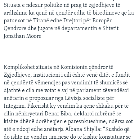
Situata e ndezur politike në prag të zgjedhjeve të
ardhshme ka qenë në qendër edhe të bisedimeve që ka
patur sot në Tiranë edhe Drejtori për Europën
Qendrore dhe jugore në departamentin e Shtetit
Jonathan Moore
Komplikohet situata në Komisionin qëndror të
Zgjedhjeve, institucioni i cili është vënë ditët e fundit
në qendër të vëmendjes pas vendimit të shumicës së
djathtë e cila me votat e saj në parlament zëvendësoi
anëtarin e propozuar nga Lëvizja socialiste për
Integrim. Pikërisht ky vendim ka qenë shkaku për të
cilin nënkryetari Denar Biba, deklaroi mbrëmë se
kishte dhënë dorëheqjen e parevokueshme, ndërsa sot
atë e ndoqi edhe anëtarja Albana Shtylla: “Kushdo që
do ishte në vendin tim,nëse do të kishte konstatuar se