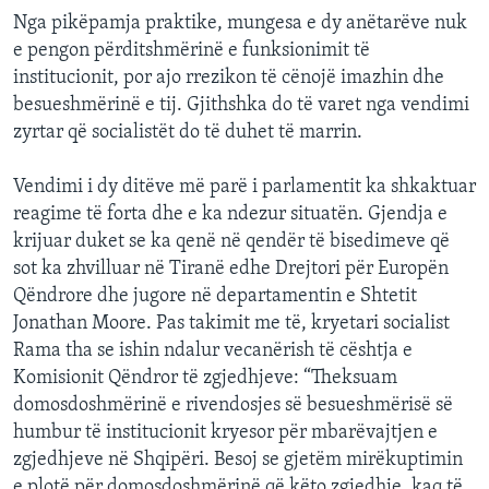
Nga pikëpamja praktike, mungesa e dy anëtarëve nuk
e pengon përditshmërinë e funksionimit të
institucionit, por ajo rrezikon të cënojë imazhin dhe
besueshmërinë e tij. Gjithshka do të varet nga vendimi
zyrtar që socialistët do të duhet të marrin.
Vendimi i dy ditëve më parë i parlamentit ka shkaktuar
reagime të forta dhe e ka ndezur situatën. Gjendja e
krijuar duket se ka qenë në qendër të bisedimeve që
sot ka zhvilluar në Tiranë edhe Drejtori për Europën
Qëndrore dhe jugore në departamentin e Shtetit
Jonathan Moore. Pas takimit me të, kryetari socialist
Rama tha se ishin ndalur vecanërish të cështja e
Komisionit Qëndror të zgjedhjeve: “Theksuam
domosdoshmërinë e rivendosjes së besueshmërisë së
humbur të institucionit kryesor për mbarëvajtjen e
zgjedhjeve në Shqipëri. Besoj se gjetëm mirëkuptimin
e plotë për domosdoshmërinë që këto zgjedhje, kaq të