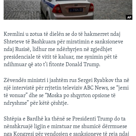
INTERVISTA
DITARI
Kremlini u zotua të dielën se do të hakmerret ndaj
Shteteve të Bashkuara për miratimin e sanksioneve
ndaj Rusisë, lidhur me ndërhyrjen në zgjedhjet
presidenciale të vitit të kaluar, me synimin pët të
ndihmuar që ato t’i fitonte Donald Trump.
Zëvendës ministri i jashtëm rus Sergei Ryabkov tha në
një intervistë për rrjtetin televiziv ABC News, se “jemi
të vonuar” dhe se “Moska po shqyrton opsione të
ndryshme” për këtë çështje.
Shtëpia e Bardhë ka thënë se Presidenti Trump do ta
nënshkruajë ligjin e miratuar me shumicë dërrmuese
nga Kongresi për vendosjen e sanksioneve të reja ndaj