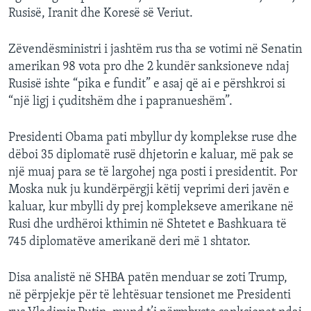
Rusisë, Iranit dhe Koresë së Veriut.
Zëvendësministri i jashtëm rus tha se votimi në Senatin
amerikan 98 vota pro dhe 2 kundër sanksioneve ndaj
Rusisë ishte “pika e fundit” e asaj që ai e përshkroi si
“një ligj i çuditshëm dhe i papranueshëm”.
Presidenti Obama pati mbyllur dy komplekse ruse dhe
dëboi 35 diplomatë rusë dhjetorin e kaluar, më pak se
një muaj para se të largohej nga posti i presidentit. Por
Moska nuk ju kundërpërgji këtij veprimi deri javën e
kaluar, kur mbylli dy prej komplekseve amerikane në
Rusi dhe urdhëroi kthimin në Shtetet e Bashkuara të
745 diplomatëve amerikanë deri më 1 shtator.
Disa analistë në SHBA patën menduar se zoti Trump,
në përpjekje për të lehtësuar tensionet me Presidenti