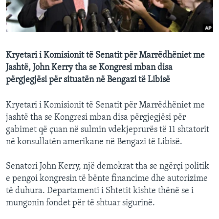
INTERVISTA
DITARI
Kryetari i Komisionit të Senatit për Marrëdhëniet me
Jashtë, John Kerry tha se Kongresi mban disa
përgjegjësi për situatën në Bengazi të Libisë
Kryetari i Komisionit të Senatit për Marrëdhëniet me
jashtë tha se Kongresi mban disa përgjegjësi për
gabimet që çuan në sulmin vdekjeprurës të 11 shtatorit
në konsullatën amerikane në Bengazi të Libisë.
Senatori John Kerry, një demokrat tha se ngërçi politik
e pengoi kongresin të bënte financime dhe autorizime
të duhura. Departamenti i Shtetit kishte thënë se i
mungonin fondet për të shtuar sigurinë.