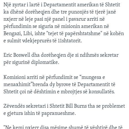
Një zyrtar i lartë i Departamentit amerikan të Shtetit
ka dhënë dorëheqjen dhe tre punonjës të tjerë janë
nxjerr në leje pasi një panel i pavarur arriti në
përfundimin se siguria në misionin amerikan në
Bengazi, Libi, ishte "tejet të papërshtatshme" në kohën
e sulmit vdekjeprurës të 11shtatorit.
Eric Boswell dha dorëheqjen dje si ndihmës sekretar
për sigurinë diplomatike.
Komisioni arriti në përfundimit se “mungesa e
menaxhimit”brenda dy byrove të Departamentit të
Shtetit çoi në dështimin e mbrojtjes së konsullatës.
Zëvendës sekretari i Shtetit Bill Burns tha se problemet
e gjetura ishin të papranueshme.
"Ne kemi nxjerr disa mësime shumë të vështirë dhe të