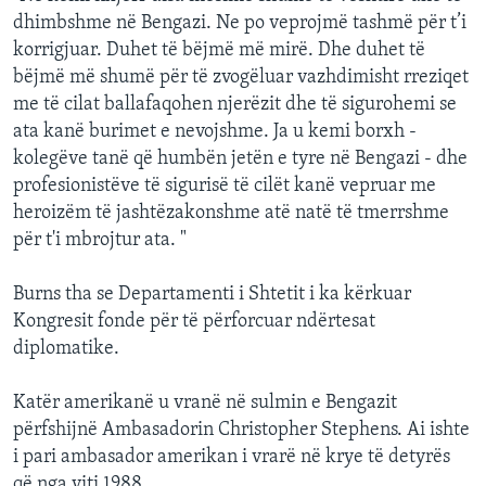
dhimbshme në Bengazi. Ne po veprojmë tashmë për t’i
korrigjuar. Duhet të bëjmë më mirë. Dhe duhet të
bëjmë më shumë për të zvogëluar vazhdimisht rreziqet
me të cilat ballafaqohen njerëzit dhe të sigurohemi se
ata kanë burimet e nevojshme. Ja u kemi borxh -
kolegëve tanë që humbën jetën e tyre në Bengazi - dhe
profesionistëve të sigurisë të cilët kanë vepruar me
heroizëm të jashtëzakonshme atë natë të tmerrshme
për t'i mbrojtur ata. "
Burns tha se Departamenti i Shtetit i ka kërkuar
Kongresit fonde për të përforcuar ndërtesat
diplomatike.
Katër amerikanë u vranë në sulmin e Bengazit
përfshijnë Ambasadorin Christopher Stephens. Ai ishte
i pari ambasador amerikan i vrarë në krye të detyrës
që nga viti 1988.