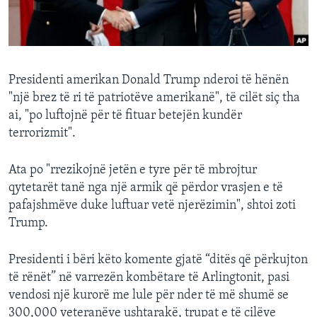
INTERVISTA
DITARI
Presidenti amerikan Donald Trump nderoi të hënën
"një brez të ri të patriotëve amerikanë", të cilët siç tha
ai, "po luftojnë për të fituar betejën kundër
terrorizmit".
Ata po "rrezikojnë jetën e tyre për të mbrojtur
qytetarët tanë nga një armik që përdor vrasjen e të
pafajshmëve duke luftuar vetë njerëzimin", shtoi zoti
Trump.
Presidenti i bëri këto komente gjatë “ditës që përkujton
të rënët” në varrezën kombëtare të Arlingtonit, pasi
vendosi një kurorë me lule për nder të më shumë se
300,000 veteranëve ushtarakë, trupat e të cilëve