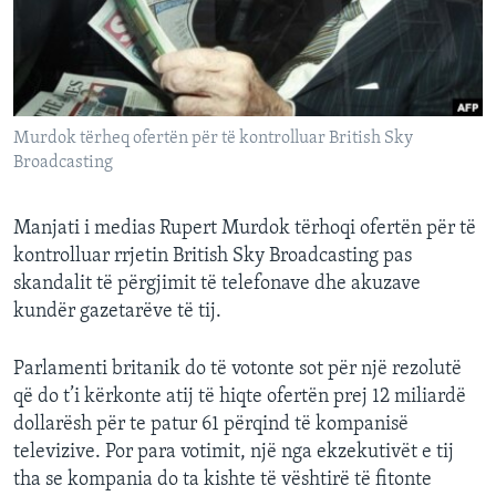
INTERVISTA
DITARI
Murdok tërheq ofertën për të kontrolluar British Sky
Broadcasting
Manjati i medias Rupert Murdok tërhoqi ofertën për të
kontrolluar rrjetin British Sky Broadcasting pas
skandalit të përgjimit të telefonave dhe akuzave
kundër gazetarëve të tij.
Parlamenti britanik do të votonte sot për një rezolutë
që do t’i kërkonte atij të hiqte ofertën prej 12 miliardë
dollarësh për te patur 61 përqind të kompanisë
televizive. Por para votimit, një nga ekzekutivët e tij
tha se kompania do ta kishte të vështirë të fitonte