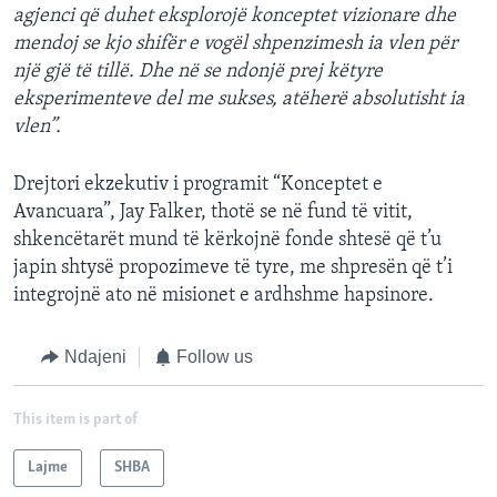
agjenci që duhet eksplorojë konceptet vizionare dhe
mendoj se kjo shifër e vogël shpenzimesh ia vlen për
një gjë të tillë. Dhe në se ndonjë prej këtyre
eksperimenteve del me sukses, atëherë absolutisht ia
vlen”.
Drejtori ekzekutiv i programit “Konceptet e
Avancuara”, Jay Falker, thotë se në fund të vitit,
shkencëtarët mund të kërkojnë fonde shtesë që t’u
japin shtysë propozimeve të tyre, me shpresën që t’i
integrojnë ato në misionet e ardhshme hapsinore.
Ndajeni
Follow us
This item is part of
Lajme
SHBA