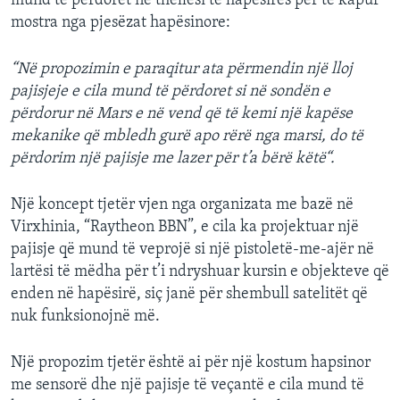
mund të përdoret në thellësi të hapësirës për të kapur
mostra nga pjesëzat hapësinore:
“Në propozimin e paraqitur ata përmendin një lloj
pajisjeje e cila mund të përdoret si në sondën e
përdorur në Mars e në vend që të kemi një kapëse
mekanike që mbledh gurë apo rërë nga marsi, do të
përdorim një pajisje me lazer për t’a bërë këtë“.
Një koncept tjetër vjen nga organizata me bazë në
Virxhinia, “Raytheon BBN”, e cila ka projektuar një
pajisje që mund të veprojë si një pistoletë-me-ajër në
lartësi të mëdha për t’i ndryshuar kursin e objekteve që
enden në hapësirë, siç janë për shembull satelitët që
nuk funksionojnë më.
Një propozim tjetër është ai për një kostum hapsinor
me sensorë dhe një pajisje të veçantë e cila mund të