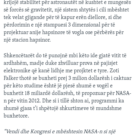
krijojë stabilitet për astronautët në kushtet e mungesës
së forcës së gravitetit, një sistem shtytës i cili mbështet
tek velat gjigande për të kapur erën diellore, si dhe
përdorimin e një stampuesi 3 dimensional për të
projektuar anije hapsinore të vogla ose përbërës për
një stacion hapsinor.
Shkencëtarët do të punojnë mbi këto ide gjatë vitit të
ardhshëm, madje duke zhvilluar prova në pajisjet
elektronike që kanë lidhje me projktet e tyre. Zoti
Falker thotë se buxheti prej 3 milion dollarësh i caktuar
për këto studime është jë pjesë shumë e vogël e
buxhetit 18 miliardë dollarësh, të propozuar për NASA-
n për vitin 2012. Dhe si i tillë shton ai, programmi ka
shumë gjasa t’i shpëtojë shkurtimeve të mundshme
buxhetore.
“Vendi dhe Kongresi e mbështesin NASA-n si një