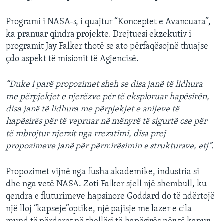
Programi i NASA-s, i quajtur “Konceptet e Avancuara”,
ka pranuar qindra projekte. Drejtuesi ekzekutiv i
programit Jay Falker thotë se ato përfaqësojnë thuajse
çdo aspekt të misionit të Agjencisë.
“Duke i parë propozimet sheh se disa janë të lidhura
me përpjekjet e njerëzve për të eksploruar hapësirën,
disa janë të lidhura me përpjekjet e anijeve të
hapësirës për të vepruar në mënyrë të sigurtë ose për
të mbrojtur njerzit nga rrezatimi, disa prej
propozimeve janë për përmirësimin e strukturave, etj”.
Propozimet vijnë nga fusha akademike, industria si
dhe nga vetë NASA. Zoti Falker sjell një shembull, ku
qendra e fluturimeve hapsinore Goddard do të ndërtojë
një lloj “kapseje”optike, një pajisje me lazer e cila