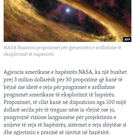
INTERVISTA
DITARI
NASA financon propozimet për gjeneratën e ardhshme të
eksplorimit të hapësirës
Agjencia amerikane e hapësirës NASA, ka një buxhet
prej 3 milion dollarësh për 30 propozime që kanë të
bëjnë me idetë e reja për programet e ardhshme
programet amerikane të eksplorimit të hapsirës.
Propozimet, të cilat kanë në dispozicion nga 100 mijë
dollarë secila për të treguar nëse ia vlejnë ose jo,
pasqyrojnë vizione largpamëse për projektimin e
anijeve të reja të hapësirës, sistemet e reja shtytëse si
dhe zgjerimin e pranisë së njeriut në hapësirë.