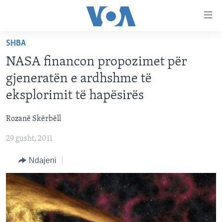
Lidhje
Kalo
në
SHBA
faqen
FAQJA KRYESORE
kryesore
NASA financon propozimet për
KATEGORITË
Kalo
gjeneratën e ardhshme të
tek
DITARI
AMERIKA
eksplorimit të hapësirës
faqja
BALLKANI
kryesore
Learning English
Rozanë Skërbëll
Kalo
EVROPA
tek
29 gusht, 2011
FOLLOW US
BOTA
kërkimi
Ndajeni
MJEDISI
KULTURË
Gjuhët
SHKENCË DHE TEKNOLOGJI
SHËNDETËSI