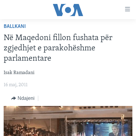
Lidhje
Kalo
në
BALLKANI
faqen
FAQJA KRYESORE
kryesore
Në Maqedoni fillon fushata për
KATEGORITË
Kalo
zgjedhjet e parakohëshme
tek
DITARI
AMERIKA
parlamentare
faqja
BALLKANI
kryesore
Learning English
Isak Ramadani
Kalo
EVROPA
tek
16 maj, 2011
FOLLOW US
BOTA
kërkimi
Ndajeni
MJEDISI
KULTURË
Gjuhët
SHKENCË DHE TEKNOLOGJI
SHËNDETËSI