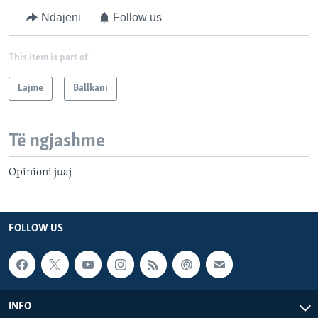
Ndajeni
Follow us
This item is part of
Lajme
Ballkani
Të ngjashme
Opinioni juaj
FOLLOW US
INFO