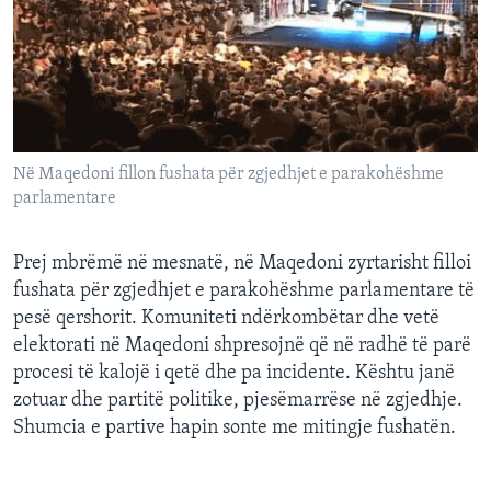
INTERVISTA
DITARI
Në Maqedoni fillon fushata për zgjedhjet e parakohëshme
parlamentare
Prej mbrëmë në mesnatë, në Maqedoni zyrtarisht filloi
fushata për zgjedhjet e parakohëshme parlamentare të
pesë qershorit. Komuniteti ndërkombëtar dhe vetë
elektorati në Maqedoni shpresojnë që në radhë të parë
procesi të kalojë i qetë dhe pa incidente. Kështu janë
zotuar dhe partitë politike, pjesëmarrëse në zgjedhje.
Shumcia e partive hapin sonte me mitingje fushatën.