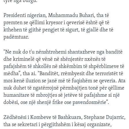
tyre nga burgu.
Presidenti nigerian, Muhammadu Buhari, tha të
premten se qëllimi kryesor i qeverisë është që të
kthehen të gjithë pengjet të sigurt, të gjallë dhe të
padëmtuar.
"Ne nuk do t'u nënshtrohemi shantazheve nga banditë
dhe kriminelë që vënë në shënjestër nxënës të
pafajshëm të shkollës në shkëmbim të shpërblimeve të
mëdha”, tha ai. "Banditët, rrëmbyesit dhe terroristët të
mos kenë iluzion se janë më të fuqishëm se qeveria. Ata
nuk duhet të ngatërrojnë përmbajtjen tonë për qëllime
humanitare të mbrojtjes së jetëve të pafajshme si një
dobësi, ose një shenjë frike ose pavendosmërie”.
Zëdhënësi i Kombeve të Bashkuara, Stephane Dujarric,
tha se sekretari i përgjithshëm i kësaj organizate,