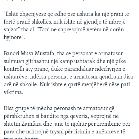
"Është zhgënjyese që edhe pse ushtria ka një prani të
fortë pranë shkollës, nuk ishte në gjendje të mbrojë
vajzat" tha ai. "Tani ne shpresojmë vetëm në dorën
hyjnore".
Banori Musa Mustafa, tha se personat e armatosur
sulmuan gjithashtu një kamp ushtarak dhe një pikë
kontrolli aty pranë, duke parandaluar ndërhyrjen e
ushtarëve, ndërsa personat e armatosur qëndruan disa
orë në shkollë. Nuk ishte e qartë menjëherë nëse pati
viktima.
Disa grupe të mëdha peronash të armatosur që
përshkruhen si banditë nga qeveria, veprojnë në
shtetin Zamfara dhe janë të njohur për rrëmbime për
para dhe ushtrojnë trysni për lirimin e anëtarëve të