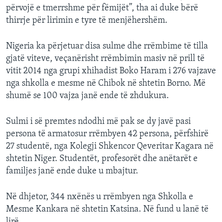
përvojë e tmerrshme për fëmijët”, tha ai duke bërë
thirrje për lirimin e tyre të menjëhershëm.
Nigeria ka përjetuar disa sulme dhe rrëmbime të tilla
gjatë viteve, veçanërisht rrëmbimin masiv në prill të
vitit 2014 nga grupi xhihadist Boko Haram i 276 vajzave
nga shkolla e mesme në Chibok në shtetin Borno. Më
shumë se 100 vajza janë ende të zhdukura.
Sulmi i së premtes ndodhi më pak se dy javë pasi
persona të armatosur rrëmbyen 42 persona, përfshirë
27 studentë, nga Kolegji Shkencor Qeveritar Kagara në
shtetin Niger. Studentët, profesorët dhe anëtarët e
familjes janë ende duke u mbajtur.
Në dhjetor, 344 nxënës u rrëmbyen nga Shkolla e
Mesme Kankara në shtetin Katsina. Në fund u lanë të
lirë.