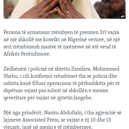
INTERVISTA
DITARI
Persona të armatosur rrëmbyen të premten 317 vajza
në një shkollë me konvikt në Nigerinë veriore, në një
seri rrëmbimesh masive të nxënësve në atë vend të
Afrikës Perëndimore.
Zëdhënësi i policisë në shtetin Zamfara, Mohammed
Shehu, i cili konfirmoi rrëmbimet tha se policia dhe
ushtria kanë filluar operacione të përbashkëta për të
shpëtuar vajzat pas sulmit në shkollën e mesme
qeveritare për vajzat në qytetin Jangebe.
Një nga prindërit, Nasiru Abdullahi, i tha agjencisë së
lajmeve Associated Press, se vajzat e tij 10 dhe 13
vjeçare, janë në mesin e të rrëmbyerave.