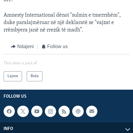
Amnesty International dënoi "sulmin e tmerrshëm",
duke paralajmëruar në një deklaratë se "vajzat e
rrëmbyera janë në rrezik të madh”.
Ndajeni
Follow us
This item is part of
Lajme
Bota
FOLLOW US
INFO