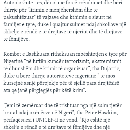
Antonio Guterres, dënoi me forcë rrëmbimet dhe bëri
thirrje për "lirimin e menjëhershëm dhe të
pakushtëzuar" të vajzave dhe kthimin e sigurt në
familjet e tyre, duke i quajtur sulmet ndaj shkollave një
shkelje e rëndë e të drejtave të njeriut dhe të drejtave
të fëmijëve.
Kombet e Bashkuara ritheksuan mbështetjen e tyre për
Nigerinë “në luftën kundër terrorizmit, ekstremizmit
të dhunshëm dhe krimit të organizuar”, tha Dujarric,
duke u bërë thirrje autoriteteve nigeriane " të mos
kursejnë asnjë përpjekje për të sjellë para drejtësisë
ata që janë përgjegjës për këtë krim”.
"Jemi të zemëruar dhe të trishtuar nga një sulm tjetër
brutal ndaj nxënësve në Nigeri", tha Peter Hawkins,
përfaqësuesi i UNICEF-it në vend. "Kjo është një
shkelje e rëndë e të drejtave të fëmijëve dhe një