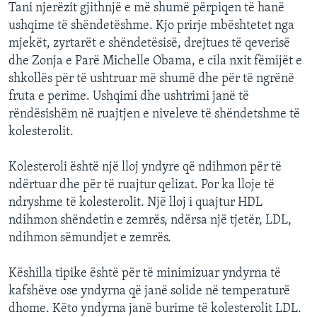
Tani njerëzit gjithnjë e më shumë përpiqen të hanë
ushqime të shëndetëshme. Kjo prirje mbështetet nga
mjekët, zyrtarët e shëndetësisë, drejtues të qeverisë
dhe Zonja e Parë Michelle Obama, e cila nxit fëmijët e
shkollës për të ushtruar më shumë dhe për të ngrënë
fruta e perime. Ushqimi dhe ushtrimi janë të
rëndësishëm në ruajtjen e niveleve të shëndetshme të
kolesterolit.
Kolesteroli është një lloj yndyre që ndihmon për të
ndërtuar dhe për të ruajtur qelizat. Por ka lloje të
ndryshme të kolesterolit. Një lloj i quajtur HDL
ndihmon shëndetin e zemrës, ndërsa një tjetër, LDL,
ndihmon sëmundjet e zemrës.
Këshilla tipike është për të minimizuar yndyrna të
kafshëve ose yndyrna që janë solide në temperaturë
dhome. Këto yndyrna janë burime të kolesterolit LDL.