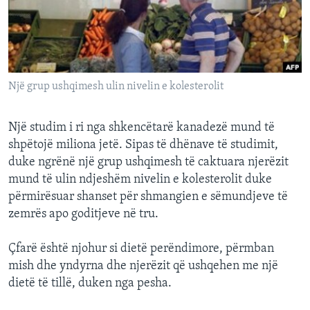
INTERVISTA
DITARI
Një grup ushqimesh ulin nivelin e kolesterolit
Një studim i ri nga shkencëtarë kanadezë mund të
shpëtojë miliona jetë. Sipas të dhënave të studimit,
duke ngrënë një grup ushqimesh të caktuara njerëzit
mund të ulin ndjeshëm nivelin e kolesterolit duke
përmirësuar shanset për shmangien e sëmundjeve të
zemrës apo goditjeve në tru.
Çfarë është njohur si dietë perëndimore, përmban
mish dhe yndyrna dhe njerëzit që ushqehen me një
dietë të tillë, duken nga pesha.