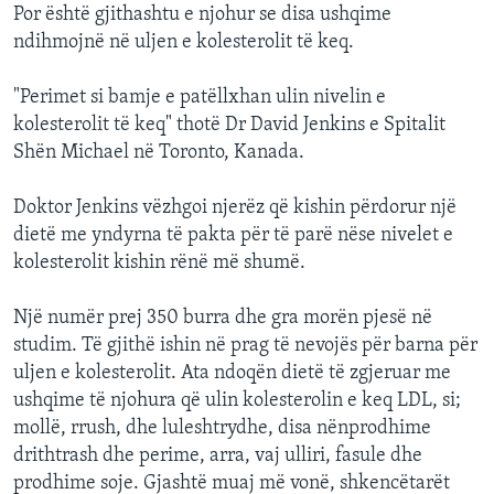
Por është gjithashtu e njohur se disa ushqime
ndihmojnë në uljen e kolesterolit të keq.
"Perimet si bamje e patëllxhan ulin nivelin e
kolesterolit të keq" thotë Dr David Jenkins e Spitalit
Shën Michael në Toronto, Kanada.
Doktor Jenkins vëzhgoi njerëz që kishin përdorur një
dietë me yndyrna të pakta për të parë nëse nivelet e
kolesterolit kishin rënë më shumë.
Një numër prej 350 burra dhe gra morën pjesë në
studim. Të gjithë ishin në prag të nevojës për barna për
uljen e kolesterolit. Ata ndoqën dietë të zgjeruar me
ushqime të njohura që ulin kolesterolin e keq LDL, si;
mollë, rrush, dhe luleshtrydhe, disa nënprodhime
drithtrash dhe perime, arra, vaj ulliri, fasule dhe
prodhime soje. Gjashtë muaj më vonë, shkencëtarët