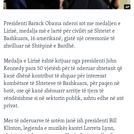
INTERVISTA
DITARI
Presidenti Barack Obama nderoi sot me medaljen e
Lirisë, medalja më e lartë për civilët në Shtetet e
Bashkuara, 16 amerikanë, gjatë një ceremonie të
zhvilluar në Shtëpinë e Bardhë.
Medalja e Lirisë është krijuar nga presidenti John
Kennedy para 50 vjetësh për të nderuar shtetasit që
kanë dhënë kontribut të shquar për interesat
kombëtare të Shteteve të Bashkuara, për paqen në
botë, ose që kanë shënuarr arritje të tjera të
rëndësishme si në sektorin publik, ashtu edhe në atë
privat.
Mes të nderuarve të sotëm janë ish presidenti Bill
Klinton, legjenda e muzikës kantri Lorreta Lynn,