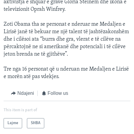
aktivistja e shquar e grave Gloria Steinem dhe ikona e
televizionit Oprah Winfrey.
Zoti Obama tha se personat e nderuar me Medaljen e
Lirisë janë të bekuar me një talent të jashtëzakonshëm
dhe i cilësoi ata “burra dhe gra, vlerat e të cilëve na
përcaktojnë ne si amerikanë dhe potenciali i të cilëve
jeton brenda ne të gjithëve”.
Tre nga 16 personat që u nderuan me Medaljen e Lirisë
e morën atë pas vdekjes.
Ndajeni
Follow us
This item is part of
Lajme
SHBA