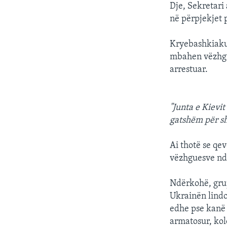
Dje, Sekretari
në përpjekjet 
Kryebashkiaku 
mbahen vëzhgue
arrestuar.
"Junta e Kievi
gatshëm për s
Ai thotë se qe
vëzhguesve n
Ndërkohë, grup
Ukrainën lindo
edhe pse kanë 
armatosur, kol