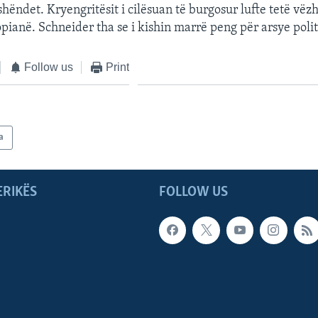
hëndet. Kryengritësit i cilësuan të burgosur lufte tetë vëz
pianë. Schneider tha se i kishin marrë peng për arsye polit
Follow us
Print
a
ERIKËS
FOLLOW US