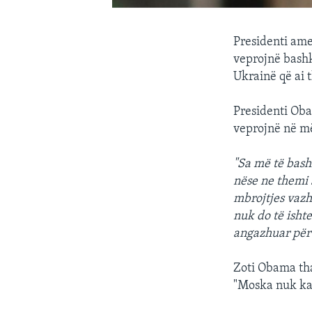
Presidenti ame
veprojnë bashk
Ukrainë që ai 
Presidenti Oba
veprojnë në më
"Sa më të bash
nëse ne themi 
mbrojtjes vazh
nuk do të isht
angazhuar për 
Zoti Obama tha
"Moska nuk ka 