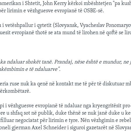
 amerikan i Shtetit, John Kerry kërkoi mbështetjen "pa kush
për lirimin e vëzhguesve evropianë të OSBE-së.
i vetëshpallur i qytetit (Slovyansk, Vyacheslav Ponomaryo
sit evropianë thotë se ata mund të lirohen në qoftë se lir
t ka ndaluar shokët tanë. Prandaj, nëse është e mundur, ne 
hkëmbimin e të ndaluarve".
veria ruse nuk ka qenë në kontakt me të për të diskutuar mb
dërkombëtarë.
i i vëzhguesve evropianë të ndaluar nga kryengritësit pro
re u shfaq sot në publik, duke thënë se nuk janë duke u ke
filluar negociatat për lirimin e tyre. Nën vëzhgimin e rebe
oneli gjerman Axel Schneider i siguroi gazetarët në Slovyan