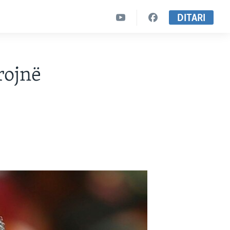
DITARI
rojnë