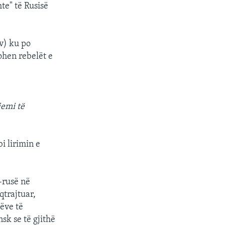
te" të Rusisë
v) ku po
ohen rebelët e
jemi të
i lirimin e
-rusë në
qtrajtuar,
lëve të
sk se të gjithë