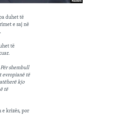
pa duhet të
imet e saj në
.
uhet të
kuar.
 Për shembull
t evropianë të
 atëherë kjo
ë të
 e krizës, por