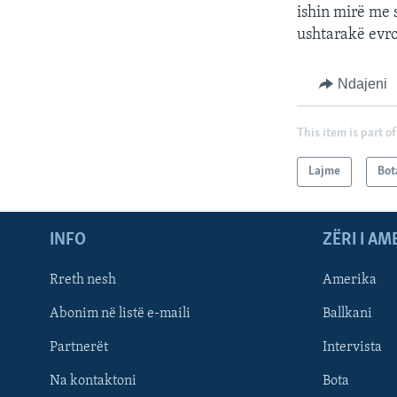
ishin mirë me s
ushtarakë evro
Ndajeni
This item is part of
Lajme
Bot
INFO
ZËRI I AM
Rreth nesh
Amerika
Abonim në listë e-maili
Ballkani
Partnerët
Intervista
Learning English
Na kontaktoni
Bota