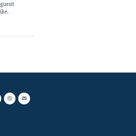
hguesit
ike.