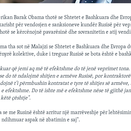
rikan Barak Obama thotë se Shtetet e Bashkuara dhe Evro
arisht për vendosjen e sanksioneve kundër Rusisë për vepr
thotë se kërcënojnë pavarësinë dhe sovranitetin e atij vendi
ma tha sot në Malajzi se Shtetet e Bashkuara dhe Evropa d
nyrë kolektive, duke i treguar Rusisë se bota është e bash
kuar që jemi aq më të efektshme do të jenë veprimet tona.
se do të ndalojmë shitjen e armëve Rusisë, por kontraktorë
dojnë t’i përmbushin kontratat e tyre të shitjes së armëve,
e e efektshme. Do të ishte më e efektshme nëse të gjithë jan
këtë çështje".
 se me Rusinë është arritur një marrëveshje për lehtësimin
ndihmuar aspak në zbatimin e saj".