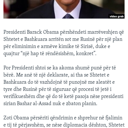
INTERVISTA
DITARI
Presidenti Barack Obama përshëndeti marrëveshjen që
Shtetet e Bashkuara arritën sot me Rusinë për një plan
për eliminimin e armëve kimike të Sirisë, duke e
quajtur “një hap të rëndësishëm, konkret”.
Por Presidenti shtoi se ka akoma shumë punë për të
bërë. Me anë të një deklarate, ai tha se Shtetet e
Bashkuara do të vazhdojnë të punojnë me aleatët e
tyre dhe Rusinë për të siguruar që procesi të jetë i
verifikueshëm dhe që do të ketë pasoja nëse presidenti
sirian Bashar al-Assad nuk e zbaton planin.
Zoti Obama përsëriti qëndrimin e shprehur në fjalimin
e tij të përjavshëm, se nëse diplomacia dështon, Shtetet